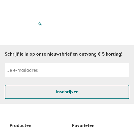
filled-pagination
outlined-paginatio
outlined-paginat
outlined-pagin
outlined-pag
outlined-p
Schrijf je in op onze nieuwsbrief en ontvang € 5 korting!
Inschrijven
Producten
Favorieten