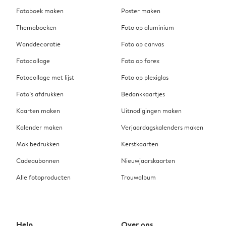
Fotoboek maken
Poster maken
Themaboeken
Foto op aluminium
Wanddecoratie
Foto op canvas
Fotocollage
Foto op forex
Fotocollage met lijst
Foto op plexiglas
Foto’s afdrukken
Bedankkaartjes
Kaarten maken
Uitnodigingen maken
Kalender maken
Verjaardagskalenders maken
Mok bedrukken
Kerstkaarten
Cadeaubonnen
Nieuwjaarskaarten
Alle fotoproducten
Trouwalbum
Help
Over ons