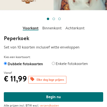
Voorkant
Binnenkant
Achterkant
Peperkoek
Set van 10 kaarten inclusief witte enveloppen
Kies een kaartsoort:
Dubbele fotokaarten
Enkele fotokaarten
Vanaf
€ 11,99
offers
Elke dag lage prijzen
Begin nu
Alle prijzen incl. BTW excl.
verzendkosten