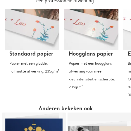
een professionele afwerking.
Standaard papier
Hoogglans papier
E
Papier met een gladde,
Papier met een hoogglans
B
halfmatte afwerking. 235g/m²
afwerking voor meer
m
kleurintensiteit en scherpte.
O
235g/m²
d
3
Anderen bekeken ook