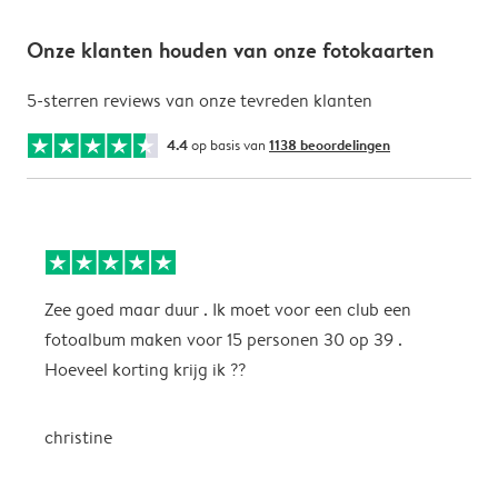
Onze klanten houden van onze fotokaarten
5-sterren reviews van onze tevreden klanten
4.4
op basis van
1138 beoordelingen
Zee goed maar duur . Ik moet voor een club een
M
fotoalbum maken voor 15 personen 30 op 39 .
k
Hoeveel korting krijg ik ??
b
christine
J