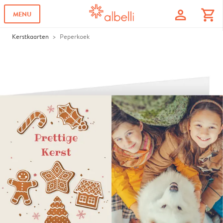
profile
shopping_cart
MENU
Kerstkaarten
Peperkoek