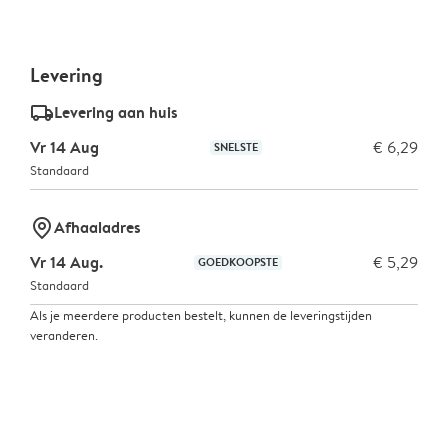
Levering
delivery_standard_v2
Levering aan huis
Vr 14 Aug
€ 6,29
SNELSTE
Standaard
marker-pin
Afhaaladres
Vr 14 Aug.
€ 5,29
GOEDKOOPSTE
Standaard
Als je meerdere producten bestelt, kunnen de leveringstijden
veranderen.