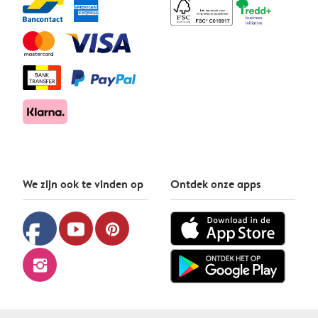
We zijn ook te vinden op
Ontdek onze apps
facebook
youtube
pinterest
instagram