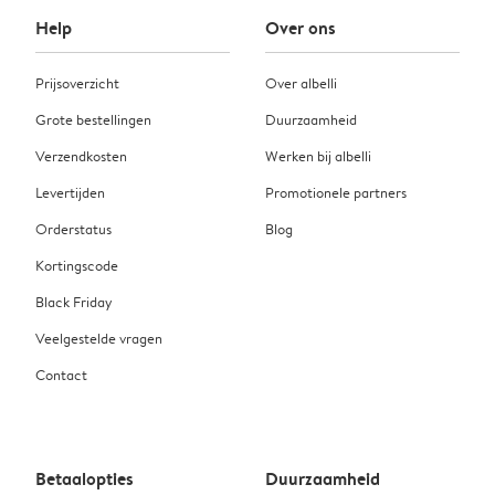
Help
Over ons
Prijsoverzicht
Over albelli
Grote bestellingen
Duurzaamheid
Verzendkosten
Werken bij albelli
Levertijden
Promotionele partners
Orderstatus
Blog
Kortingscode
Black Friday
Veelgestelde vragen
Contact
Betaalopties
Duurzaamheid