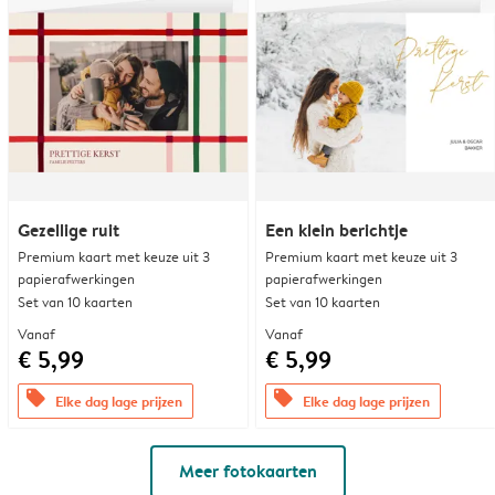
Gezellige ruit
Een klein berichtje
Premium kaart met keuze uit 3
Premium kaart met keuze uit 3
papierafwerkingen
papierafwerkingen
Set van 10 kaarten
Set van 10 kaarten
Vanaf
Vanaf
€ 5,99
€ 5,99
offers
offers
Elke dag lage prijzen
Elke dag lage prijzen
Meer fotokaarten