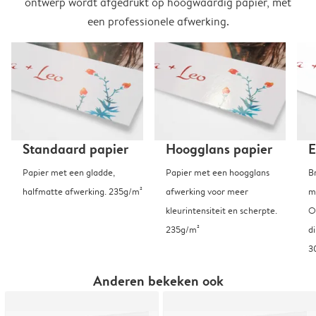
ontwerp wordt afgedrukt op hoogwaardig papier, met
een professionele afwerking.
Standaard papier
Hoogglans papier
E
Papier met een gladde,
Papier met een hoogglans
B
halfmatte afwerking. 235g/m²
afwerking voor meer
m
kleurintensiteit en scherpte.
O
235g/m²
d
3
Anderen bekeken ook