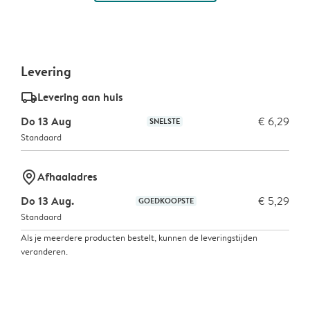
Levering
delivery_standard_v2
Levering aan huis
Do 13 Aug
€ 6,29
SNELSTE
Standaard
marker-pin
Afhaaladres
Do 13 Aug.
€ 5,29
GOEDKOOPSTE
Standaard
Als je meerdere producten bestelt, kunnen de leveringstijden
veranderen.