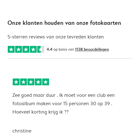
Onze klanten houden van onze fotokaarten
5-sterren reviews van onze tevreden klanten
4.4
op basis van
1138 beoordelingen
Zee goed maar duur . Ik moet voor een club een
M
fotoalbum maken voor 15 personen 30 op 39 .
k
Hoeveel korting krijg ik ??
b
christine
J