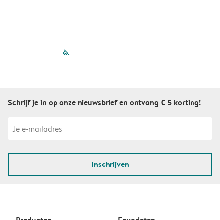
filled-pagination
outlined-paginatio
outlined-paginat
outlined-pagin
outlined-pag
outlined-p
Schrijf je in op onze nieuwsbrief en ontvang € 5 korting!
Inschrijven
Producten
Favorieten