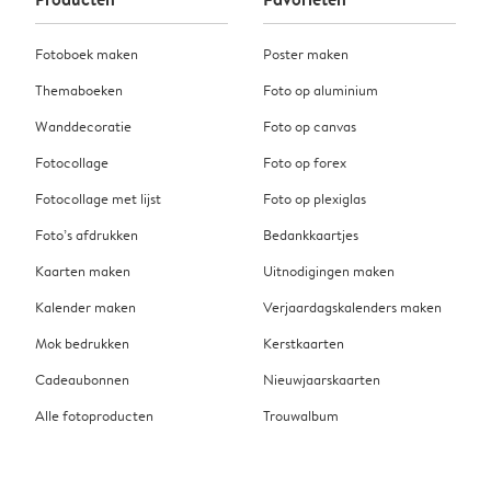
Fotoboek maken
Poster maken
Themaboeken
Foto op aluminium
Wanddecoratie
Foto op canvas
Fotocollage
Foto op forex
Fotocollage met lijst
Foto op plexiglas
Foto’s afdrukken
Bedankkaartjes
Kaarten maken
Uitnodigingen maken
Kalender maken
Verjaardagskalenders maken
Mok bedrukken
Kerstkaarten
Cadeaubonnen
Nieuwjaarskaarten
Alle fotoproducten
Trouwalbum