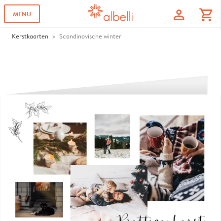
profile
shopping_cart
MENU
Kerstkaarten
Scandinavische winter