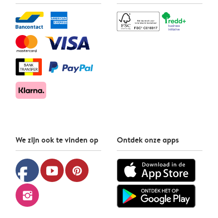
We zijn ook te vinden op
Ontdek onze apps
facebook
youtube
pinterest
instagram