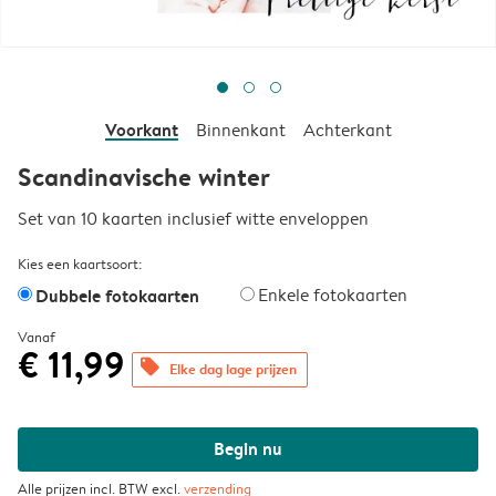
Voorkant
Binnenkant
Achterkant
Scandinavische winter
Set van 10 kaarten inclusief witte enveloppen
Kies een kaartsoort:
Dubbele fotokaarten
Enkele fotokaarten
Vanaf
€ 11,99
offers
Elke dag lage prijzen
Begin nu
Alle prijzen incl. BTW excl.
verzending