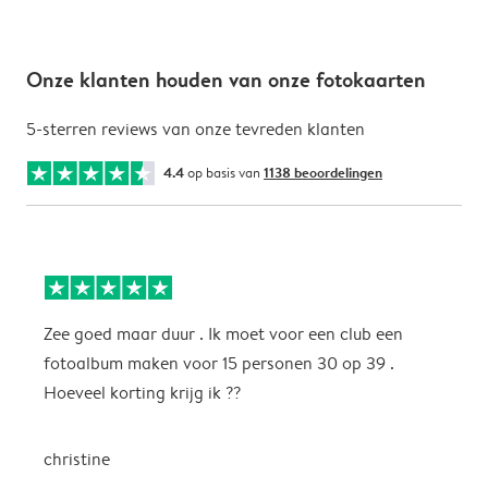
Onze klanten houden van onze fotokaarten
5-sterren reviews van onze tevreden klanten
4.4
op basis van
1138 beoordelingen
Zee goed maar duur . Ik moet voor een club een
M
fotoalbum maken voor 15 personen 30 op 39 .
k
Hoeveel korting krijg ik ??
b
christine
J