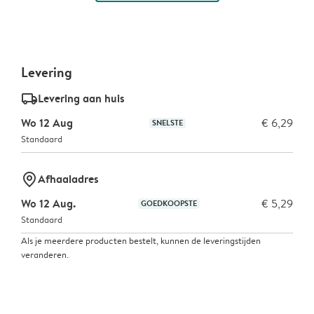
Levering
delivery_standard_v2
Levering aan huis
Wo 12 Aug
€ 6,29
SNELSTE
Standaard
marker-pin
Afhaaladres
Wo 12 Aug.
€ 5,29
GOEDKOOPSTE
Standaard
Als je meerdere producten bestelt, kunnen de leveringstijden
veranderen.