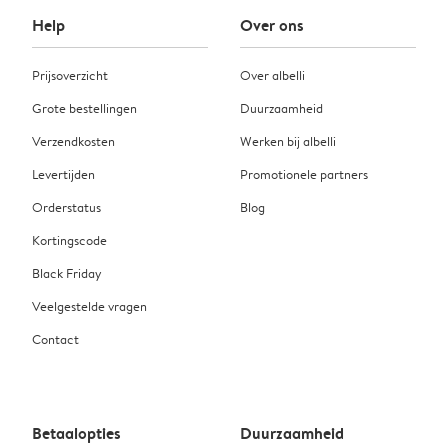
Help
Over ons
Prijsoverzicht
Over albelli
Grote bestellingen
Duurzaamheid
Verzendkosten
Werken bij albelli
Levertijden
Promotionele partners
Orderstatus
Blog
Kortingscode
Black Friday
Veelgestelde vragen
Contact
Betaalopties
Duurzaamheid