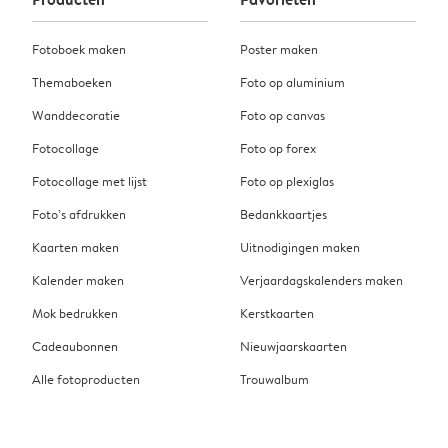
Fotoboek maken
Poster maken
Themaboeken
Foto op aluminium
Wanddecoratie
Foto op canvas
Fotocollage
Foto op forex
Fotocollage met lijst
Foto op plexiglas
Foto’s afdrukken
Bedankkaartjes
Kaarten maken
Uitnodigingen maken
Kalender maken
Verjaardagskalenders maken
Mok bedrukken
Kerstkaarten
Cadeaubonnen
Nieuwjaarskaarten
Alle fotoproducten
Trouwalbum