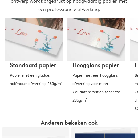
ontwerp wordt afgedrukt op hoogwaardig papier, met
een professionele afwerking.
Standaard papier
Hoogglans papier
E
Papier met een gladde,
Papier met een hoogglans
B
halfmatte afwerking. 235g/m²
afwerking voor meer
m
kleurintensiteit en scherpte.
O
235g/m²
d
3
Anderen bekeken ook