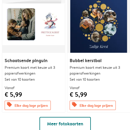
Schaatsende pinguin
Bubbel kerstbal
Premium kaart met keuze uit 3
Premium kaart met keuze uit 3
papierafwerkingen
papierafwerkingen
Set van 10 kaarten
Set van 10 kaarten
Vanaf
Vanaf
€ 5,99
€ 5,99
offers
offers
Elke dag lage prijzen
Elke dag lage prijzen
Meer fotokaarten