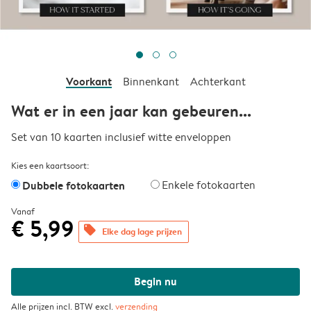
Voorkant
Binnenkant
Achterkant
Wat er in een jaar kan gebeuren...
Set van 10 kaarten inclusief witte enveloppen
Kies een kaartsoort:
Dubbele fotokaarten
Enkele fotokaarten
Vanaf
€ 5,99
offers
Elke dag lage prijzen
Begin nu
Alle prijzen incl. BTW excl.
verzending