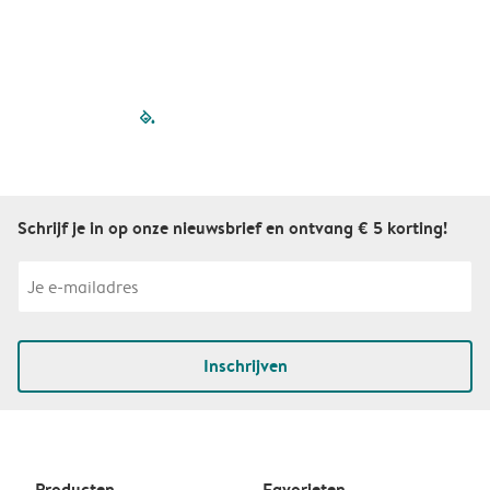
filled-pagination
outlined-paginatio
outlined-paginat
outlined-pagin
outlined-pag
outlined-p
Schrijf je in op onze nieuwsbrief en ontvang € 5 korting!
Inschrijven
Producten
Favorieten