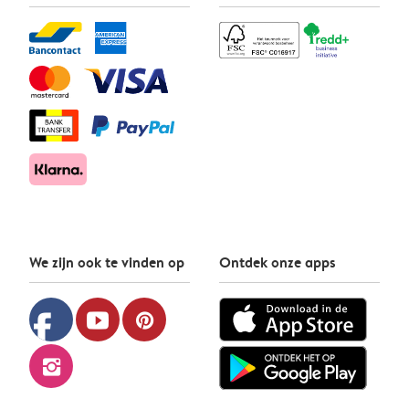
We zijn ook te vinden op
Ontdek onze apps
facebook
youtube
pinterest
instagram