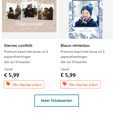
Sterren confetti
Blauw winterbos
Premium kaart met keuze uit 3
Premium kaart met keuze uit 3
papierafwerkingen
papierafwerkingen
Set van 10 kaarten
Set van 10 kaarten
Vanaf
Vanaf
€ 5,99
€ 5,99
offers
offers
Elke dag lage prijzen
Elke dag lage prijzen
Meer fotokaarten