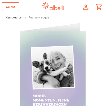
profile
shopping_cart
MENU
Kerstkaarten
Paarse vreugde