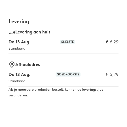
Levering
delivery_standard_v2
Levering aan huis
Do 13 Aug
€ 6,29
SNELSTE
Standaard
marker-pin
Afhaaladres
Do 13 Aug.
€ 5,29
GOEDKOOPSTE
Standaard
Als je meerdere producten bestelt, kunnen de leveringstijden
veranderen.