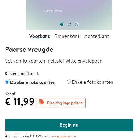
Voorkant
Binnenkant
Achterkant
Paarse vreugde
Set van 10 kaarten inclusief witte enveloppen
Kies een kaartsoort:
Dubbele fotokaarten
Enkele fotokaarten
Vanaf
€ 11,99
offers
Elke dag lage prijzen
Begin nu
Alle prijzen incl. BTW excl.
verzendkosten