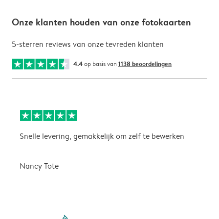
Onze klanten houden van onze fotokaarten
5-sterren reviews van onze tevreden klanten
4.4
op basis van
1138 beoordelingen
Snelle levering, gemakkelijk om zelf te bewerken
D
i
Nancy Tote
filled-pagination
outlined-paginatio
outlined-paginat
outlined-pagin
outlined-pag
outlined-p