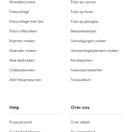
Wanddecoratie
Foto op canvas
Fotocollage
Foto op forex
Fotocollage met lijst
Foto op plexiglas
Foto’s afdrukken
Bedankkaartjes
Kaarten maken
Uitnodigingen maken
Kalender maken
Verjaardagskalenders maken
Mok bedrukken
Kerstkaarten
Cadeaubonnen
Nieuwjaarskaarten
Alle fotoproducten
Trouwalbum
Help
Over ons
Prijsoverzicht
Over albelli
Grote bestellingen
Duurzaamheid