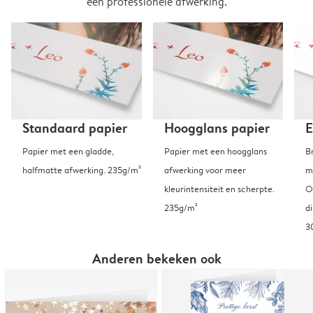
een professionele afwerking.
Standaard papier
Hoogglans papier
E
Papier met een gladde,
Papier met een hoogglans
B
halfmatte afwerking. 235g/m²
afwerking voor meer
m
kleurintensiteit en scherpte.
O
235g/m²
d
3
Anderen bekeken ook