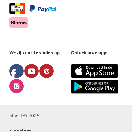
We zijn ook te vinden op
Ontdek onze apps
facebook
youtube
pinterest
instagram
albelli © 2026
Privacybeleid