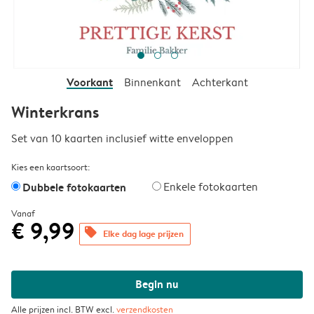
Voorkant
Binnenkant
Achterkant
Winterkrans
Set van 10 kaarten inclusief witte enveloppen
Kies een kaartsoort:
Dubbele fotokaarten
Enkele fotokaarten
Vanaf
€ 9,99
offers
Elke dag lage prijzen
Begin nu
Alle prijzen incl. BTW excl.
verzendkosten