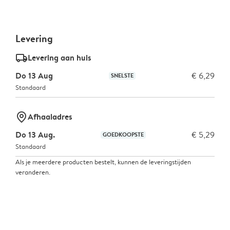
Levering
delivery_standard_v2
Levering aan huis
Do 13 Aug
€ 6,29
SNELSTE
Standaard
marker-pin
Afhaaladres
Do 13 Aug.
€ 5,29
GOEDKOOPSTE
Standaard
Als je meerdere producten bestelt, kunnen de leveringstijden
veranderen.