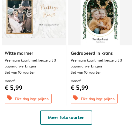
Witte marmer
Gedrapeerd in krans
Premium kaart met keuze uit 3
Premium kaart met keuze uit 3
papierafwerkingen
papierafwerkingen
Set van 10 kaarten
Set van 10 kaarten
Vanaf
Vanaf
€ 5,99
€ 5,99
offers
offers
Elke dag lage prijzen
Elke dag lage prijzen
Meer fotokaarten