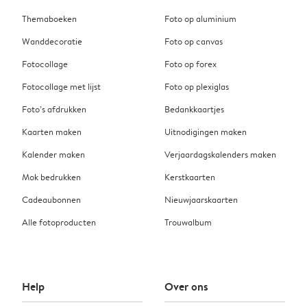
Themaboeken
Foto op aluminium
Wanddecoratie
Foto op canvas
Fotocollage
Foto op forex
Fotocollage met lijst
Foto op plexiglas
Foto’s afdrukken
Bedankkaartjes
Kaarten maken
Uitnodigingen maken
Kalender maken
Verjaardagskalenders maken
Mok bedrukken
Kerstkaarten
Cadeaubonnen
Nieuwjaarskaarten
Alle fotoproducten
Trouwalbum
Help
Over ons