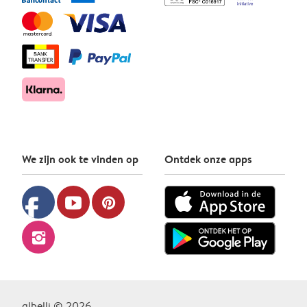
We zijn ook te vinden op
Ontdek onze apps
facebook
youtube
pinterest
instagram
albelli © 2026