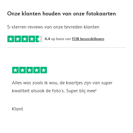
Onze klanten houden van onze fotokaarten
5-sterren reviews van onze tevreden klanten
4.4
op basis van
1138 beoordelingen
Alles was zoals ik wou, de kaartjes zijn van super
W
kwaliteit alsook de foto's. Super blij mee!
t
j
t
Klant