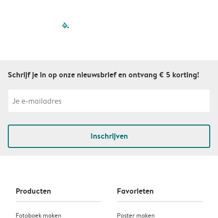
filled-pagination
outlined-paginatio
outlined-paginat
outlined-pagin
outlined-pag
outlined-p
Schrijf je in op onze nieuwsbrief en ontvang € 5 korting!
Inschrijven
Producten
Favorieten
Fotoboek maken
Poster maken