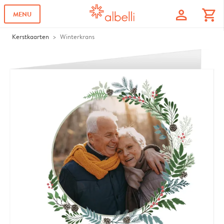
profile
shopping_cart
MENU
Kerstkaarten
Winterkrans