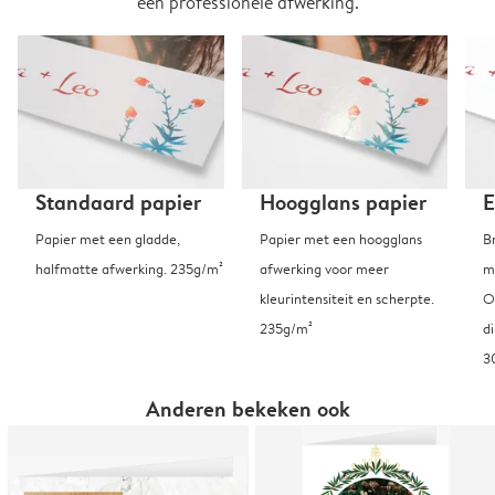
een professionele afwerking.
Standaard papier
Hoogglans papier
E
Papier met een gladde,
Papier met een hoogglans
B
halfmatte afwerking. 235g/m²
afwerking voor meer
m
kleurintensiteit en scherpte.
O
235g/m²
d
3
Anderen bekeken ook