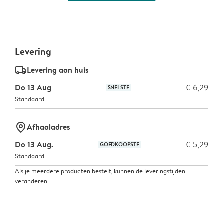
Levering
delivery_standard_v2
Levering aan huis
Do 13 Aug
€ 6,29
SNELSTE
Standaard
marker-pin
Afhaaladres
Do 13 Aug.
€ 5,29
GOEDKOOPSTE
Standaard
Als je meerdere producten bestelt, kunnen de leveringstijden
veranderen.