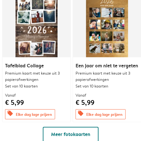
Tafelblad Collage
Een jaar om niet te vergeten
Premium kaart met keuze uit 3
Premium kaart met keuze uit 3
papierafwerkingen
papierafwerkingen
Set van 10 kaarten
Set van 10 kaarten
Vanaf
Vanaf
€ 5,99
€ 5,99
offers
offers
Elke dag lage prijzen
Elke dag lage prijzen
Meer fotokaarten