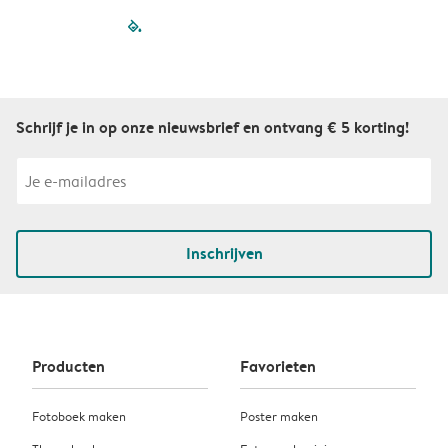
filled-pagination
outlined-paginatio
outlined-paginat
outlined-pagin
outlined-pag
outlined-p
Schrijf je in op onze nieuwsbrief en ontvang € 5 korting!
Inschrijven
Producten
Favorieten
Fotoboek maken
Poster maken