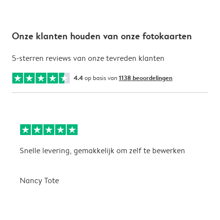
Onze klanten houden van onze fotokaarten
5-sterren reviews van onze tevreden klanten
4.4
op basis van
1138 beoordelingen
Snelle levering, gemakkelijk om zelf te bewerken
D
i
Nancy Tote