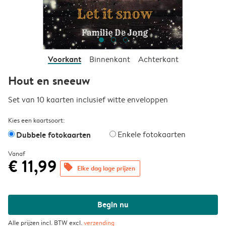
Voorkant
Binnenkant
Achterkant
Hout en sneeuw
Set van 10 kaarten inclusief witte enveloppen
Kies een kaartsoort:
Dubbele fotokaarten
Enkele fotokaarten
Vanaf
€ 11,99
offers
Elke dag lage prijzen
Begin nu
Alle prijzen incl. BTW excl.
verzending