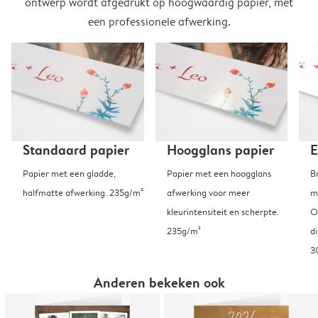
ontwerp wordt afgedrukt op hoogwaardig papier, met
een professionele afwerking.
Standaard papier
Hoogglans papier
E
Papier met een gladde,
Papier met een hoogglans
B
halfmatte afwerking. 235g/m²
afwerking voor meer
m
kleurintensiteit en scherpte.
O
235g/m²
d
3
Anderen bekeken ook