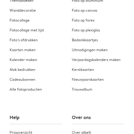
Themaboeken
Foto op aluminium
Wanddecoratie
Foto op canvas
Fotocollage
Foto op forex
Fotocollage met lijst
Foto op plexiglas
Foto’s afdrukken
Bedankkaartjes
Kaarten maken
Uitnodigingen maken
Kalender maken
Verjaardagskalenders maken
Mok bedrukken
Kerstkaarten
Cadeaubonnen
Nieuwjaarskaarten
Alle fotoproducten
Trouwalbum
Help
Over ons
Prijsoverzicht
Over albelli