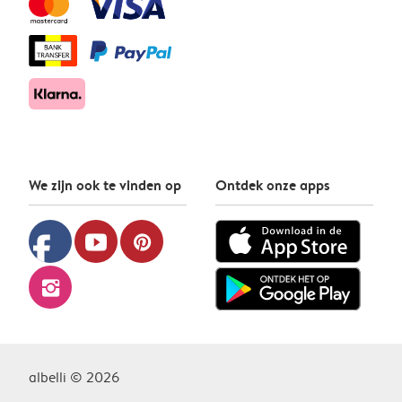
We zijn ook te vinden op
Ontdek onze apps
facebook
youtube
pinterest
instagram
albelli © 2026