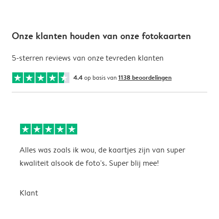
Onze klanten houden van onze fotokaarten
5-sterren reviews van onze tevreden klanten
4.4
op basis van
1138 beoordelingen
Alles was zoals ik wou, de kaartjes zijn van super
W
kwaliteit alsook de foto's. Super blij mee!
t
j
t
Klant