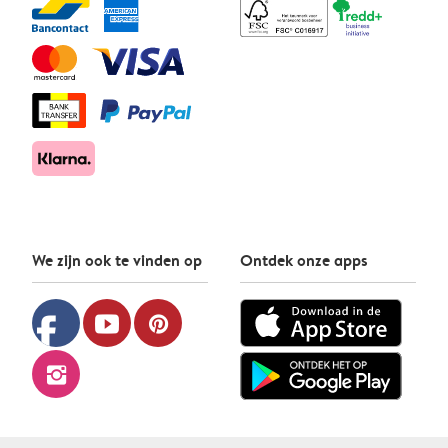
We zijn ook te vinden op
Ontdek onze apps
facebook
youtube
pinterest
instagram