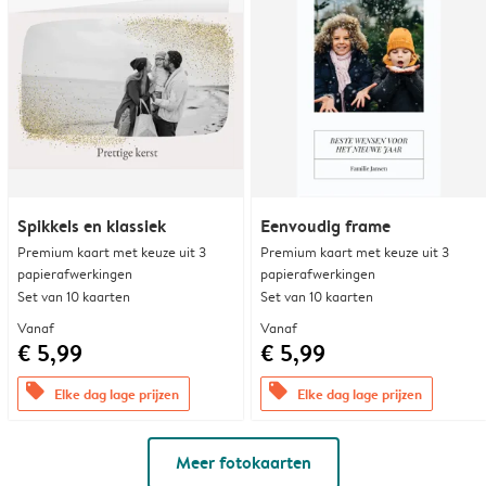
Spikkels en klassiek
Eenvoudig frame
Premium kaart met keuze uit 3
Premium kaart met keuze uit 3
papierafwerkingen
papierafwerkingen
Set van 10 kaarten
Set van 10 kaarten
Vanaf
Vanaf
€ 5,99
€ 5,99
offers
offers
Elke dag lage prijzen
Elke dag lage prijzen
Meer fotokaarten