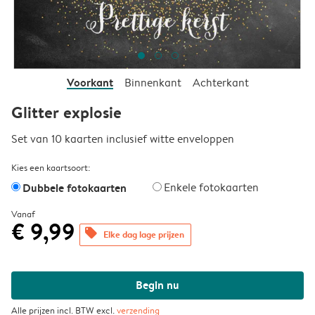
Voorkant
Binnenkant
Achterkant
Glitter explosie
Set van 10 kaarten inclusief witte enveloppen
Kies een kaartsoort:
Dubbele fotokaarten
Enkele fotokaarten
Vanaf
€ 9,99
offers
Elke dag lage prijzen
Begin nu
Alle prijzen incl. BTW excl.
verzending