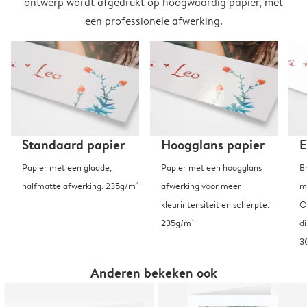
ontwerp wordt afgedrukt op hoogwaardig papier, met
een professionele afwerking.
Standaard papier
Hoogglans papier
E
Papier met een gladde,
Papier met een hoogglans
B
halfmatte afwerking. 235g/m²
afwerking voor meer
m
kleurintensiteit en scherpte.
O
235g/m²
d
3
Anderen bekeken ook