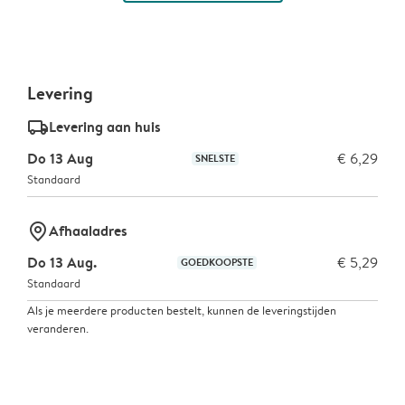
Levering
delivery_standard_v2
Levering aan huis
Do 13 Aug
€ 6,29
SNELSTE
Standaard
marker-pin
Afhaaladres
Do 13 Aug.
€ 5,29
GOEDKOOPSTE
Standaard
Als je meerdere producten bestelt, kunnen de leveringstijden
veranderen.