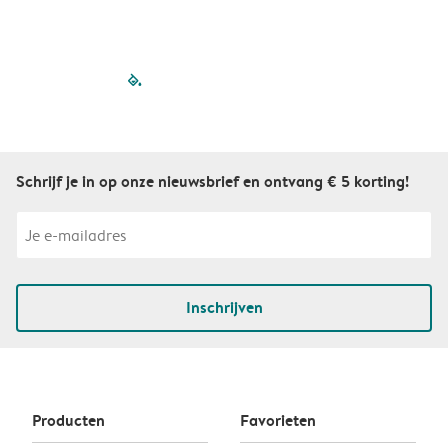
filled-pagination
outlined-paginatio
outlined-paginat
outlined-pagin
outlined-pag
outlined-p
Schrijf je in op onze nieuwsbrief en ontvang € 5 korting!
Inschrijven
Producten
Favorieten