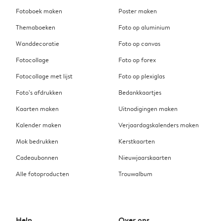
Fotoboek maken
Poster maken
Themaboeken
Foto op aluminium
Wanddecoratie
Foto op canvas
Fotocollage
Foto op forex
Fotocollage met lijst
Foto op plexiglas
Foto’s afdrukken
Bedankkaartjes
Kaarten maken
Uitnodigingen maken
Kalender maken
Verjaardagskalenders maken
Mok bedrukken
Kerstkaarten
Cadeaubonnen
Nieuwjaarskaarten
Alle fotoproducten
Trouwalbum
Help
Over ons