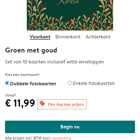
Voorkant
Binnenkant
Achterkant
Groen met goud
Set van 10 kaarten inclusief witte enveloppen
Kies een kaartsoort:
Dubbele fotokaarten
Enkele fotokaarten
Vanaf
€ 11,99
offers
Elke dag lage prijzen
Begin nu
Alle prijzen incl. BTW excl.
verzending