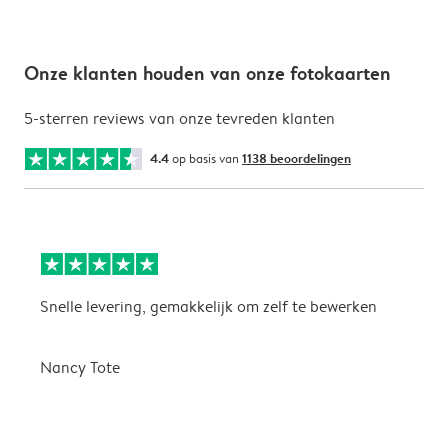
Onze klanten houden van onze fotokaarten
5-sterren reviews van onze tevreden klanten
4.4
op basis van
1138 beoordelingen
Snelle levering, gemakkelijk om zelf te bewerken
D
i
Nancy Tote