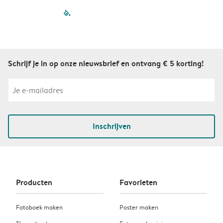
filled-pagination
outlined-paginatio
outlined-paginat
outlined-pagin
outlined-pag
outlined-p
Schrijf je in op onze nieuwsbrief en ontvang € 5 korting!
Inschrijven
Producten
Favorieten
Fotoboek maken
Poster maken