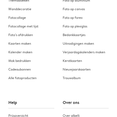
Themaboeken
Foto op aluminium
Wanddecoratie
Foto op canvas
Fotocollage
Foto op forex
Fotocollage met lijst
Foto op plexiglas
Foto’s afdrukken
Bedankkaartjes
Kaarten maken
Uitnodigingen maken
Kalender maken
Verjaardagskalenders maken
Mok bedrukken
Kerstkaarten
Cadeaubonnen
Nieuwjaarskaarten
Alle fotoproducten
Trouwalbum
Help
Over ons
Prijsoverzicht
Over albelli