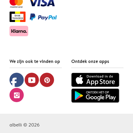
We zijn ook te vinden op
Ontdek onze apps
facebook
youtube
pinterest
instagram
albelli © 2026