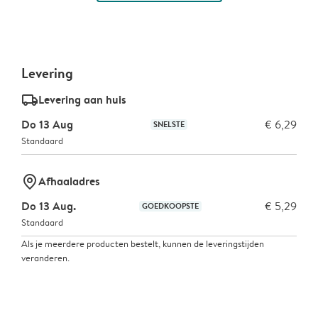
Levering
delivery_standard_v2
Levering aan huis
Do 13 Aug
€ 6,29
SNELSTE
Standaard
marker-pin
Afhaaladres
Do 13 Aug.
€ 5,29
GOEDKOOPSTE
Standaard
Als je meerdere producten bestelt, kunnen de leveringstijden
veranderen.