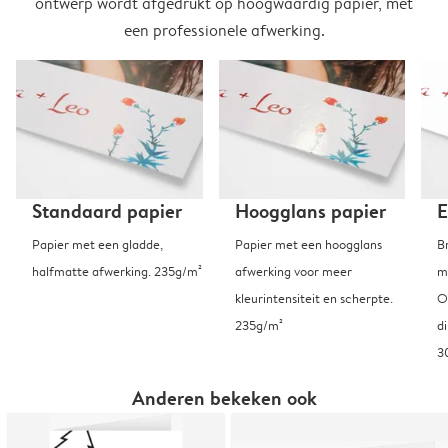
ontwerp wordt afgedrukt op hoogwaardig papier, met
een professionele afwerking.
Standaard papier
Hoogglans papier
E
Papier met een gladde,
Papier met een hoogglans
B
halfmatte afwerking. 235g/m²
afwerking voor meer
m
kleurintensiteit en scherpte.
O
235g/m²
d
3
Anderen bekeken ook