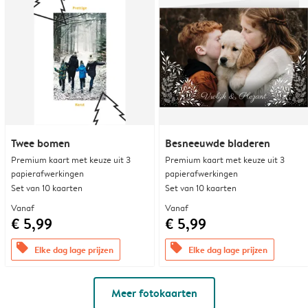
Twee bomen
Besneeuwde bladeren
Premium kaart met keuze uit 3
Premium kaart met keuze uit 3
papierafwerkingen
papierafwerkingen
Set van 10 kaarten
Set van 10 kaarten
Vanaf
Vanaf
€ 5,99
€ 5,99
offers
offers
Elke dag lage prijzen
Elke dag lage prijzen
Meer fotokaarten