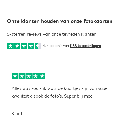
Onze klanten houden van onze fotokaarten
5-sterren reviews van onze tevreden klanten
4.4
op basis van
1138 beoordelingen
Alles was zoals ik wou, de kaartjes zijn van super
W
kwaliteit alsook de foto's. Super blij mee!
t
j
t
Klant