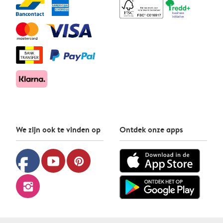
We zijn ook te vinden op
Ontdek onze apps
facebook
youtube
pinterest
instagram