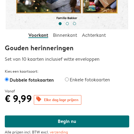
Voorkant
Binnenkant
Achterkant
Gouden herinneringen
Set van 10 kaarten inclusief witte enveloppen
Kies een kaartsoort:
Dubbele fotokaarten
Enkele fotokaarten
Vanaf
€ 9,99
offers
Elke dag lage prijzen
Begin nu
Alle prijzen incl. BTW excl.
verzending