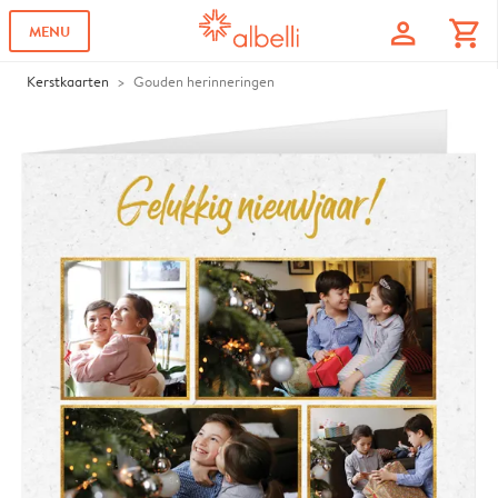
profile
shopping_cart
MENU
Kerstkaarten
Gouden herinneringen