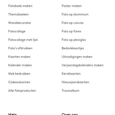
Fotoboek maken
Poster maken
Themaboeken
Foto op aluminium
Wanddecoratie
Foto op canvas
Fotocollage
Foto op forex
Fotocollage met lijst
Foto op plexiglas
Foto’s afdrukken
Bedankkaartjes
Kaarten maken
Uitnodigingen maken
Kalender maken
Verjaardagskalenders maken
Mok bedrukken
Kerstkaarten
Cadeaubonnen
Nieuwjaarskaarten
Alle fotoproducten
Trouwalbum
Help
Over ons