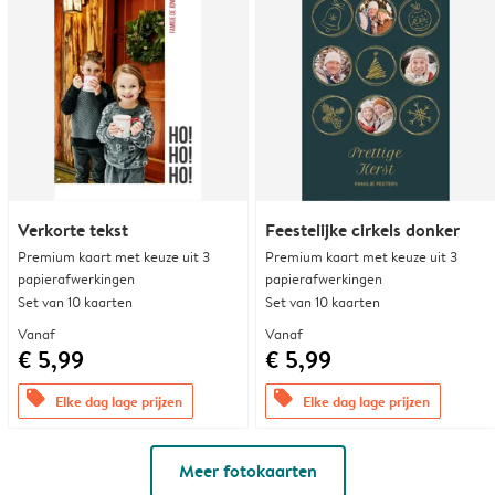
Verkorte tekst
Feestelijke cirkels donker
Premium kaart met keuze uit 3
Premium kaart met keuze uit 3
papierafwerkingen
papierafwerkingen
Set van 10 kaarten
Set van 10 kaarten
Vanaf
Vanaf
€ 5,99
€ 5,99
offers
offers
Elke dag lage prijzen
Elke dag lage prijzen
Meer fotokaarten