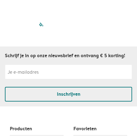
filled-pagination
outlined-paginatio
outlined-paginat
outlined-pagin
outlined-pag
outlined-p
Schrijf je in op onze nieuwsbrief en ontvang € 5 korting!
Inschrijven
Producten
Favorieten