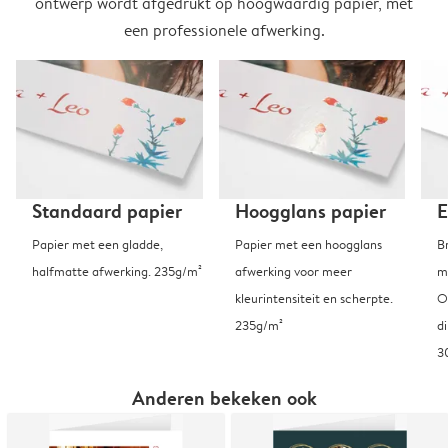
ontwerp wordt afgedrukt op hoogwaardig papier, met
een professionele afwerking.
Standaard papier
Hoogglans papier
E
Papier met een gladde,
Papier met een hoogglans
B
halfmatte afwerking. 235g/m²
afwerking voor meer
m
kleurintensiteit en scherpte.
O
235g/m²
d
3
Anderen bekeken ook