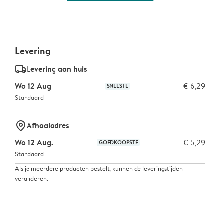
Levering
delivery_standard_v2
Levering aan huis
Wo 12 Aug
€ 6,29
SNELSTE
Standaard
marker-pin
Afhaaladres
Wo 12 Aug.
€ 5,29
GOEDKOOPSTE
Standaard
Als je meerdere producten bestelt, kunnen de leveringstijden
veranderen.