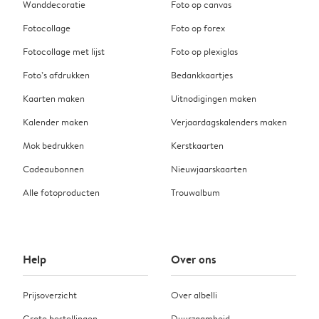
Wanddecoratie
Foto op canvas
Fotocollage
Foto op forex
Fotocollage met lijst
Foto op plexiglas
Foto’s afdrukken
Bedankkaartjes
Kaarten maken
Uitnodigingen maken
Kalender maken
Verjaardagskalenders maken
Mok bedrukken
Kerstkaarten
Cadeaubonnen
Nieuwjaarskaarten
Alle fotoproducten
Trouwalbum
Help
Over ons
Prijsoverzicht
Over albelli
Grote bestellingen
Duurzaamheid