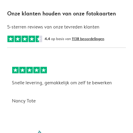
Onze klanten houden van onze fotokaarten
5-sterren reviews van onze tevreden klanten
4.4
op basis van
1138 beoordelingen
Snelle levering, gemakkelijk om zelf te bewerken
D
i
Nancy Tote
filled-pagination
outlined-paginatio
outlined-paginat
outlined-pagin
outlined-pag
outlined-p