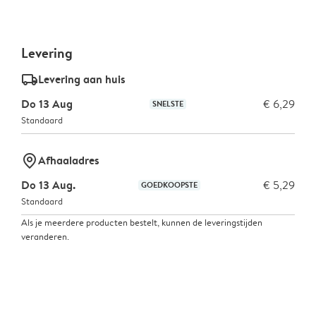
Levering
delivery_standard_v2
Levering aan huis
Do 13 Aug
€ 6,29
SNELSTE
Standaard
marker-pin
Afhaaladres
Do 13 Aug.
€ 5,29
GOEDKOOPSTE
Standaard
Als je meerdere producten bestelt, kunnen de leveringstijden
veranderen.