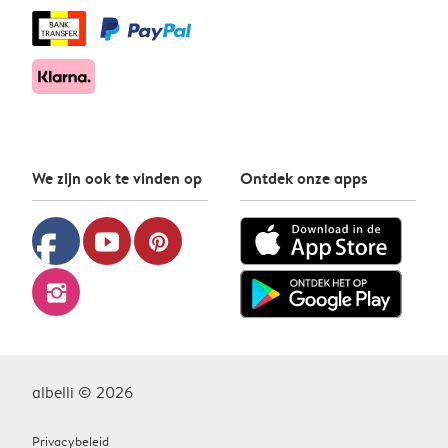
We zijn ook te vinden op
Ontdek onze apps
facebook
youtube
pinterest
instagram
albelli © 2026
Privacybeleid