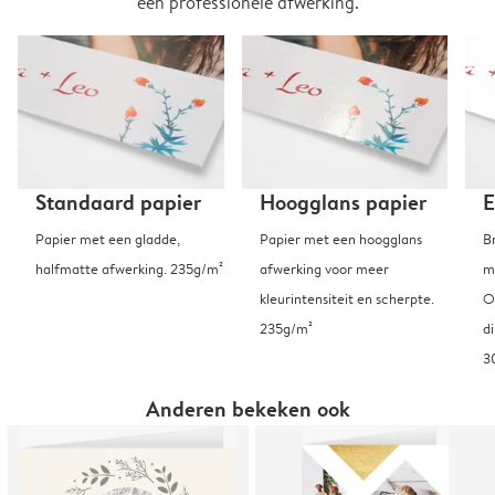
een professionele afwerking.
Standaard papier
Hoogglans papier
E
Papier met een gladde,
Papier met een hoogglans
B
halfmatte afwerking. 235g/m²
afwerking voor meer
m
kleurintensiteit en scherpte.
O
235g/m²
d
3
Anderen bekeken ook