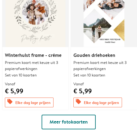
Winterhulst frame - créme
Gouden driehoeken
Premium kaart met keuze uit 3
Premium kaart met keuze uit 3
papierafwerkingen
papierafwerkingen
Set van 10 kaarten
Set van 10 kaarten
Vanaf
Vanaf
€ 5,99
€ 5,99
offers
offers
Elke dag lage prijzen
Elke dag lage prijzen
Meer fotokaarten