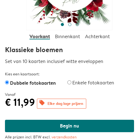
Voorkant
Binnenkant
Achterkant
Klassieke bloemen
Set van 10 kaarten inclusief witte enveloppen
Kies een kaartsoort:
Dubbele fotokaarten
Enkele fotokaarten
Vanaf
€ 11,99
offers
Elke dag lage prijzen
Begin nu
Alle prijzen incl. BTW excl.
verzendkosten