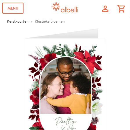
profile
shopping_cart
MENU
Kerstkaarten
Klassieke bloemen