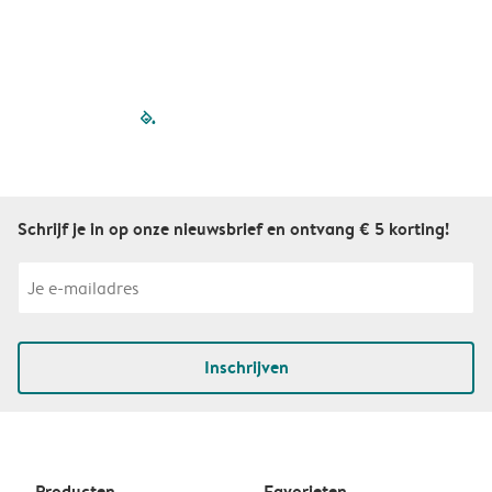
filled-pagination
outlined-paginatio
outlined-paginat
outlined-pagin
outlined-pag
outlined-p
Schrijf je in op onze nieuwsbrief en ontvang € 5 korting!
Inschrijven
Producten
Favorieten