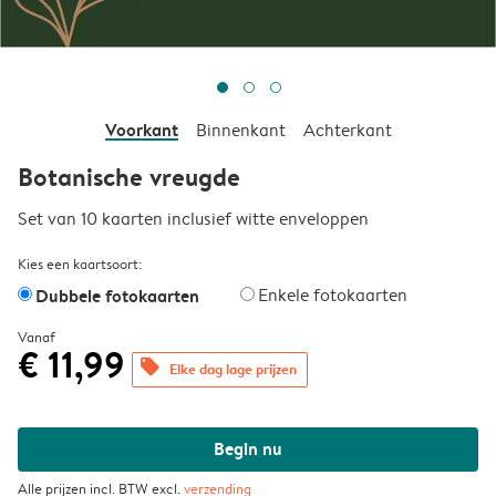
Voorkant
Binnenkant
Achterkant
Botanische vreugde
Set van 10 kaarten inclusief witte enveloppen
Kies een kaartsoort:
Dubbele fotokaarten
Enkele fotokaarten
Vanaf
€ 11,99
offers
Elke dag lage prijzen
Begin nu
Alle prijzen incl. BTW excl.
verzending