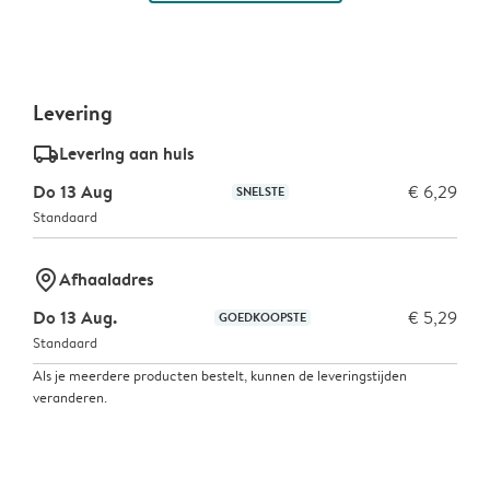
Levering
delivery_standard_v2
Levering aan huis
Do 13 Aug
€ 6,29
SNELSTE
Standaard
marker-pin
Afhaaladres
Do 13 Aug.
€ 5,29
GOEDKOOPSTE
Standaard
Als je meerdere producten bestelt, kunnen de leveringstijden
veranderen.