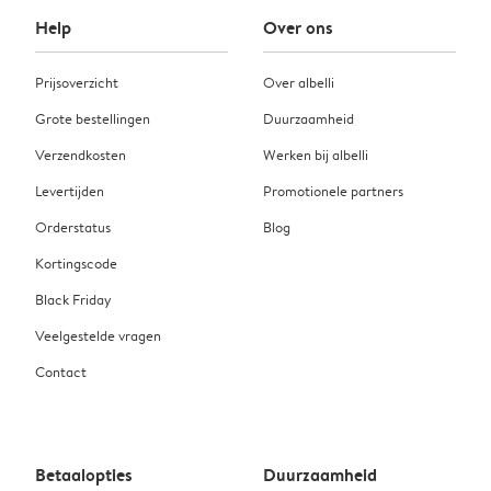
Help
Over ons
Prijsoverzicht
Over albelli
Grote bestellingen
Duurzaamheid
Verzendkosten
Werken bij albelli
Levertijden
Promotionele partners
Orderstatus
Blog
Kortingscode
Black Friday
Veelgestelde vragen
Contact
Betaalopties
Duurzaamheid