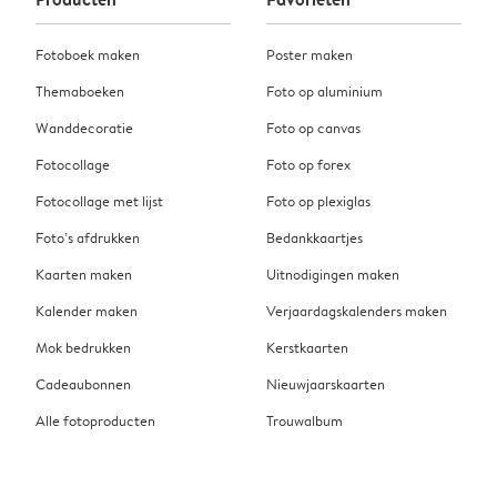
Fotoboek maken
Poster maken
Themaboeken
Foto op aluminium
Wanddecoratie
Foto op canvas
Fotocollage
Foto op forex
Fotocollage met lijst
Foto op plexiglas
Foto’s afdrukken
Bedankkaartjes
Kaarten maken
Uitnodigingen maken
Kalender maken
Verjaardagskalenders maken
Mok bedrukken
Kerstkaarten
Cadeaubonnen
Nieuwjaarskaarten
Alle fotoproducten
Trouwalbum