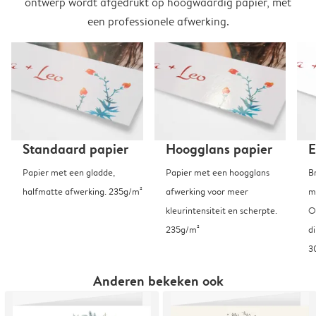
ontwerp wordt afgedrukt op hoogwaardig papier, met
een professionele afwerking.
Standaard papier
Hoogglans papier
E
Papier met een gladde,
Papier met een hoogglans
B
halfmatte afwerking. 235g/m²
afwerking voor meer
m
kleurintensiteit en scherpte.
O
235g/m²
d
3
Anderen bekeken ook