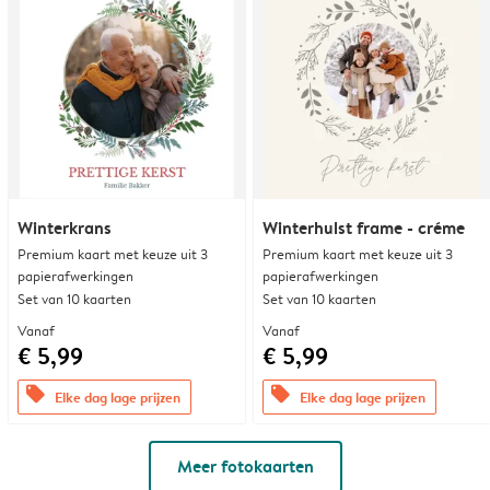
Winterkrans
Winterhulst frame - créme
Premium kaart met keuze uit 3
Premium kaart met keuze uit 3
papierafwerkingen
papierafwerkingen
Set van 10 kaarten
Set van 10 kaarten
Vanaf
Vanaf
€ 5,99
€ 5,99
offers
offers
Elke dag lage prijzen
Elke dag lage prijzen
Meer fotokaarten