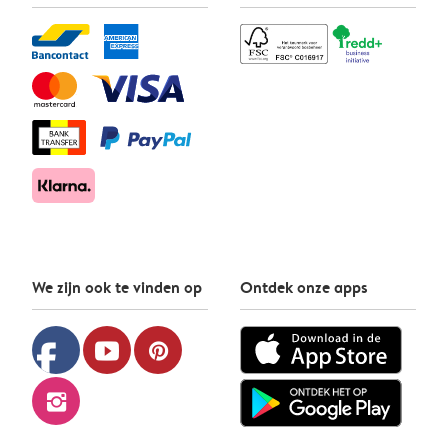
We zijn ook te vinden op
Ontdek onze apps
facebook
youtube
pinterest
instagram