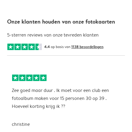
Onze klanten houden van onze fotokaarten
5-sterren reviews van onze tevreden klanten
4.4
op basis van
1138 beoordelingen
Zee goed maar duur . Ik moet voor een club een
M
fotoalbum maken voor 15 personen 30 op 39 .
k
Hoeveel korting krijg ik ??
b
christine
J