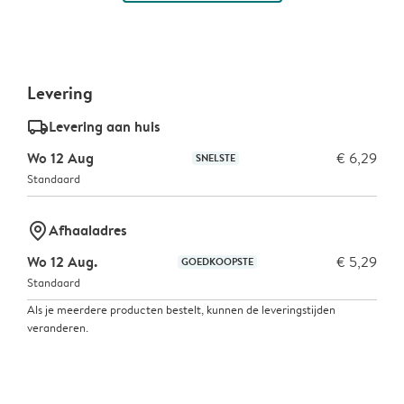
Levering
delivery_standard_v2
Levering aan huis
Wo 12 Aug
€ 6,29
SNELSTE
Standaard
marker-pin
Afhaaladres
Wo 12 Aug.
€ 5,29
GOEDKOOPSTE
Standaard
Als je meerdere producten bestelt, kunnen de leveringstijden
veranderen.