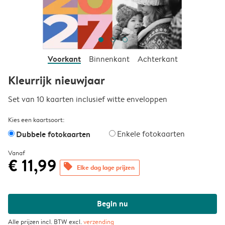
Voorkant
Binnenkant
Achterkant
Kleurrijk nieuwjaar
Set van 10 kaarten inclusief witte enveloppen
Kies een kaartsoort:
Dubbele fotokaarten
Enkele fotokaarten
Vanaf
€ 11,99
offers
Elke dag lage prijzen
Begin nu
Alle prijzen incl. BTW excl.
verzending