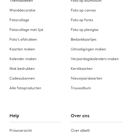
Themaboeken
Foto op aluminium
Wanddecoratie
Foto op canvas
Fotocollage
Foto op forex
Fotocollage met lijst
Foto op plexiglas
Foto’s afdrukken
Bedankkaartjes
Kaarten maken
Uitnodigingen maken
Kalender maken
Verjaardagskalenders maken
Mok bedrukken
Kerstkaarten
Cadeaubonnen
Nieuwjaarskaarten
Alle fotoproducten
Trouwalbum
Help
Over ons
Prijsoverzicht
Over albelli