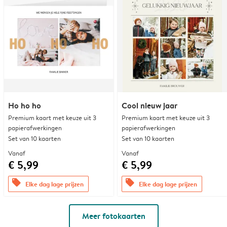
Ho ho ho
Cool nieuw jaar
Premium kaart met keuze uit 3
Premium kaart met keuze uit 3
papierafwerkingen
papierafwerkingen
Set van 10 kaarten
Set van 10 kaarten
Vanaf
Vanaf
€ 5,99
€ 5,99
offers
offers
Elke dag lage prijzen
Elke dag lage prijzen
Meer fotokaarten