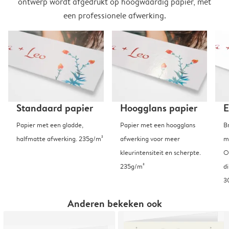
ontwerp wordt afgedrukt op hoogwaardig papier, met
een professionele afwerking.
Standaard papier
Hoogglans papier
E
Papier met een gladde,
Papier met een hoogglans
B
halfmatte afwerking. 235g/m²
afwerking voor meer
m
kleurintensiteit en scherpte.
O
235g/m²
d
3
Anderen bekeken ook