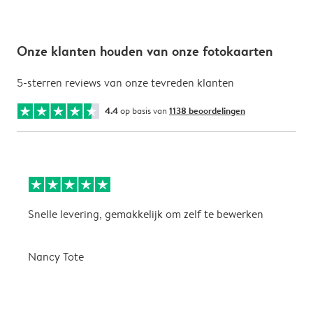
Onze klanten houden van onze fotokaarten
5-sterren reviews van onze tevreden klanten
4.4
op basis van
1138 beoordelingen
Snelle levering, gemakkelijk om zelf te bewerken
D
i
Nancy Tote