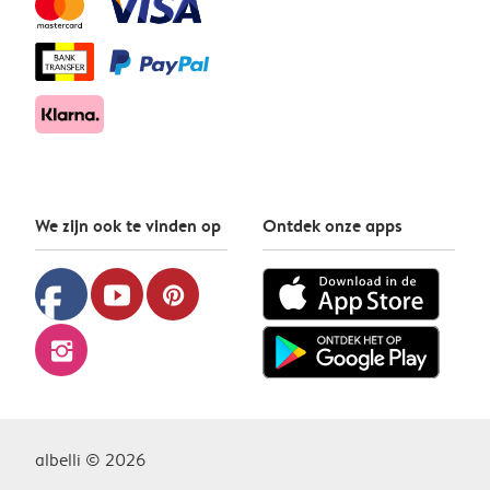
We zijn ook te vinden op
Ontdek onze apps
facebook
youtube
pinterest
instagram
albelli © 2026