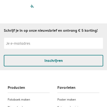
filled-pagination
outlined-paginatio
outlined-paginat
outlined-pagin
outlined-pag
outlined-p
Schrijf je in op onze nieuwsbrief en ontvang € 5 korting!
Inschrijven
Producten
Favorieten
Fotoboek maken
Poster maken