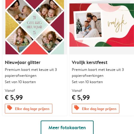
Nieuwjaar glitter
Vrolijk kerstfeest
Premium kaart met keuze uit 3
Premium kaart met keuze uit 3
papierafwerkingen
papierafwerkingen
Set van 10 kaarten
Set van 10 kaarten
Vanaf
Vanaf
€ 5,99
€ 5,99
offers
offers
Elke dag lage prijzen
Elke dag lage prijzen
Meer fotokaarten