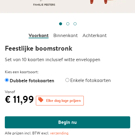
Voorkant
Binnenkant
Achterkant
Feestlijke boomstronk
Set van 10 kaarten inclusief witte enveloppen
Kies een kaartsoort:
Dubbele fotokaarten
Enkele fotokaarten
Vanaf
€ 11,99
offers
Elke dag lage prijzen
Begin nu
Alle prijzen incl. BTW excl.
verzending