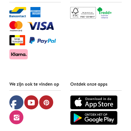
We zijn ook te vinden op
Ontdek onze apps
facebook
youtube
pinterest
instagram