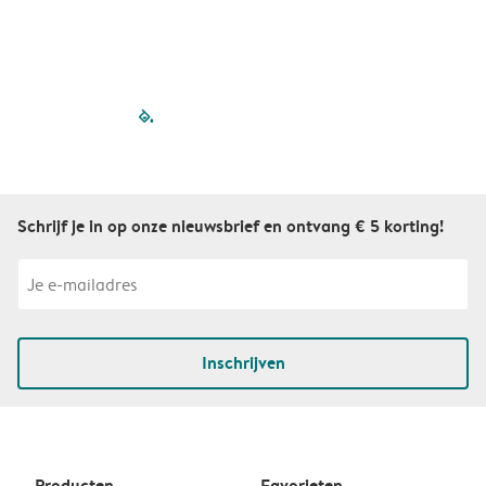
filled-pagination
outlined-paginatio
outlined-paginat
outlined-pagin
outlined-pag
outlined-p
Schrijf je in op onze nieuwsbrief en ontvang € 5 korting!
Inschrijven
Producten
Favorieten