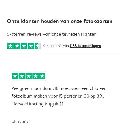
Onze klanten houden van onze fotokaarten
5-sterren reviews van onze tevreden klanten
4.4
op basis van
1138 beoordelingen
Zee goed maar duur . Ik moet voor een club een
M
fotoalbum maken voor 15 personen 30 op 39 .
k
Hoeveel korting krijg ik ??
b
christine
J