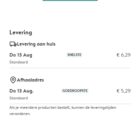
Levering
delivery_standard_v2
Levering aan huis
Do 13 Aug
€ 6,29
SNELSTE
Standaard
marker-pin
Afhaaladres
Do 13 Aug.
€ 5,29
GOEDKOOPSTE
Standaard
Als je meerdere producten bestelt, kunnen de leveringstijden
veranderen.