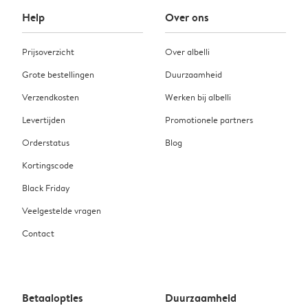
Help
Over ons
Prijsoverzicht
Over albelli
Grote bestellingen
Duurzaamheid
Verzendkosten
Werken bij albelli
Levertijden
Promotionele partners
Orderstatus
Blog
Kortingscode
Black Friday
Veelgestelde vragen
Contact
Betaalopties
Duurzaamheid