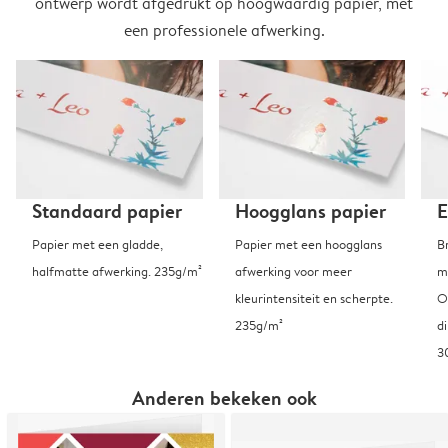
ontwerp wordt afgedrukt op hoogwaardig papier, met
een professionele afwerking.
Standaard papier
Hoogglans papier
E
Papier met een gladde,
Papier met een hoogglans
B
halfmatte afwerking. 235g/m²
afwerking voor meer
m
kleurintensiteit en scherpte.
O
235g/m²
d
3
Anderen bekeken ook