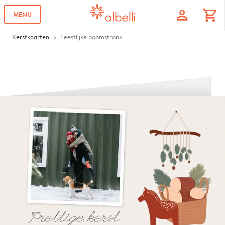
profile
shopping_cart
MENU
Kerstkaarten
Feestlijke boomstronk