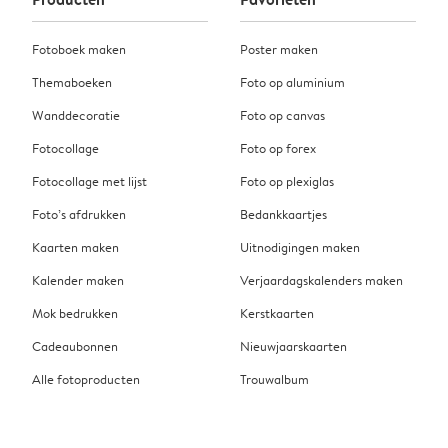
Fotoboek maken
Poster maken
Themaboeken
Foto op aluminium
Wanddecoratie
Foto op canvas
Fotocollage
Foto op forex
Fotocollage met lijst
Foto op plexiglas
Foto’s afdrukken
Bedankkaartjes
Kaarten maken
Uitnodigingen maken
Kalender maken
Verjaardagskalenders maken
Mok bedrukken
Kerstkaarten
Cadeaubonnen
Nieuwjaarskaarten
Alle fotoproducten
Trouwalbum