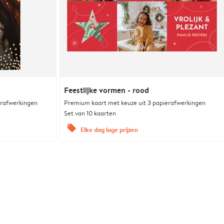
Feestlijke vormen - rood
erafwerkingen
Premium kaart met keuze uit 3 papierafwerkingen
Set van 10 kaarten
offers
Elke dag lage prijzen