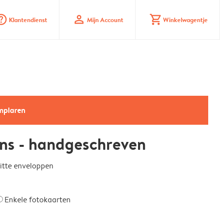
_mark_circle
profile
shopping_cart
Klantendienst
Mijn Account
Winkelwagentje
emplaren
ns - handgeschreven
witte enveloppen
Enkele fotokaarten