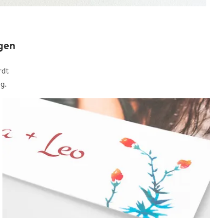
gen
rdt
g.