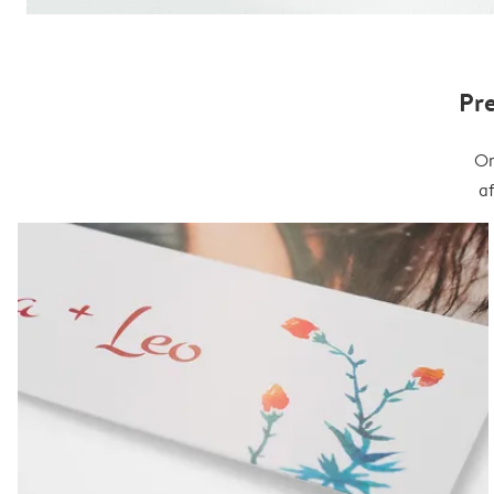
Pr
On
a