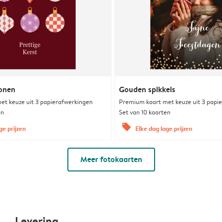
ronen
Gouden spikkels
et keuze uit 3 papierafwerkingen
Premium kaart met keuze uit 3 papi
en
Set van 10 kaarten
offers
ge prijzen
Elke dag lage prijzen
Meer fotokaarten
Levering