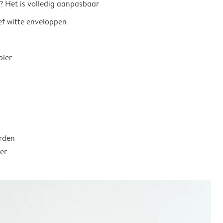
? Het is volledig aanpasbaar
ief witte enveloppen
pier
rden
er