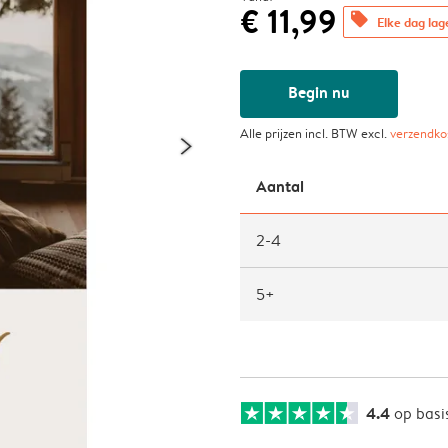
€ 11,99
offers
Elke dag lag
Begin nu
Alle prijzen incl. BTW excl.
verzendko
Aantal
2-4
5+
4.4
op basi