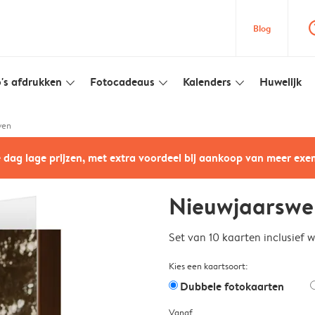
question
Blog
's afdrukken
Fotocadeaus
Kalenders
Huwelijk
slim_arrow_down
slim_arrow_down
slim_arrow_down
ven
e dag lage prijzen, met extra voordeel bij aankoop van meer ex
Nieuwjaarswe
Set van 10 kaarten inclusief 
Kies een kaartsoort:
Dubbele fotokaarten
Vanaf