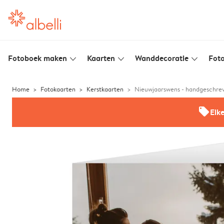
Fotoboek maken
Kaarten
Wanddecoratie
Foto
slim_arrow_down
slim_arrow_down
slim_arrow_down
Home
Fotokaarten
Kerstkaarten
Nieuwjaarswens - handgeschre
offers
Elk