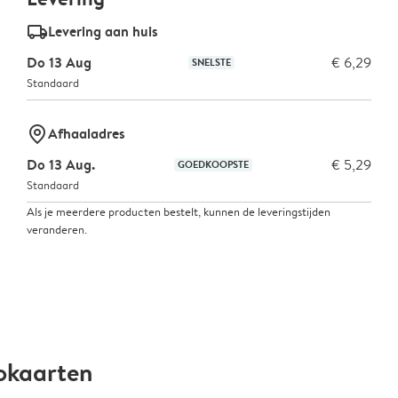
delivery_standard_v2
Levering aan huis
Do 13 Aug
€ 6,29
SNELSTE
Standaard
marker-pin
Afhaaladres
Do 13 Aug.
€ 5,29
GOEDKOOPSTE
Standaard
Als je meerdere producten bestelt, kunnen de leveringstijden
veranderen.
okaarten