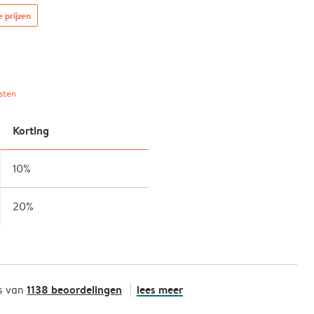
e prijzen
sten
Korting
10%
20%
1138 beoordelingen
lees meer
s van