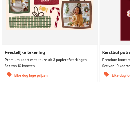
Feestelijke tekening
Kerstbal pat
Premium kaart met keuze uit 3 papierafwerkingen
Premium kaart m
Set van 10 kaarten
Set van 10 kaart
offers
offers
Elke dag lage prijzen
Elke dag la