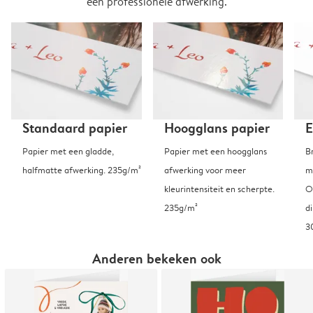
een professionele afwerking.
Standaard papier
Hoogglans papier
E
Papier met een gladde,
Papier met een hoogglans
B
halfmatte afwerking. 235g/m²
afwerking voor meer
m
kleurintensiteit en scherpte.
O
235g/m²
d
3
Anderen bekeken ook