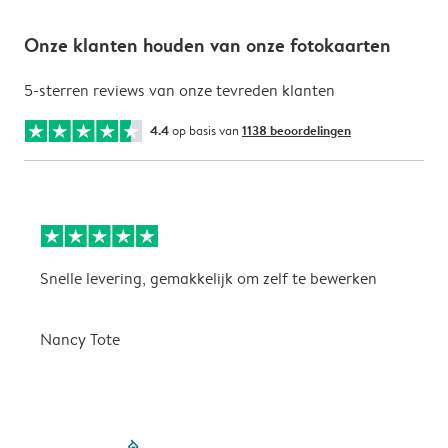
Onze klanten houden van onze fotokaarten
5-sterren reviews van onze tevreden klanten
4.4
op basis van
1138 beoordelingen
Snelle levering, gemakkelijk om zelf te bewerken
D
i
Nancy Tote
filled-pagination
outlined-paginatio
outlined-paginat
outlined-pagin
outlined-pag
outlined-p