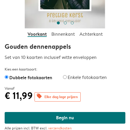
Voorkant
Binnenkant
Achterkant
Gouden dennenappels
Set van 10 kaarten inclusief witte enveloppen
Kies een kaartsoort:
Dubbele fotokaarten
Enkele fotokaarten
Vanaf
€ 11,99
offers
Elke dag lage prijzen
Begin nu
Alle prijzen incl. BTW excl.
verzendkosten