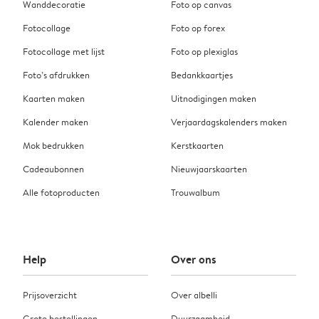
Wanddecoratie
Foto op canvas
Fotocollage
Foto op forex
Fotocollage met lijst
Foto op plexiglas
Foto’s afdrukken
Bedankkaartjes
Kaarten maken
Uitnodigingen maken
Kalender maken
Verjaardagskalenders maken
Mok bedrukken
Kerstkaarten
Cadeaubonnen
Nieuwjaarskaarten
Alle fotoproducten
Trouwalbum
Help
Over ons
Prijsoverzicht
Over albelli
Grote bestellingen
Duurzaamheid