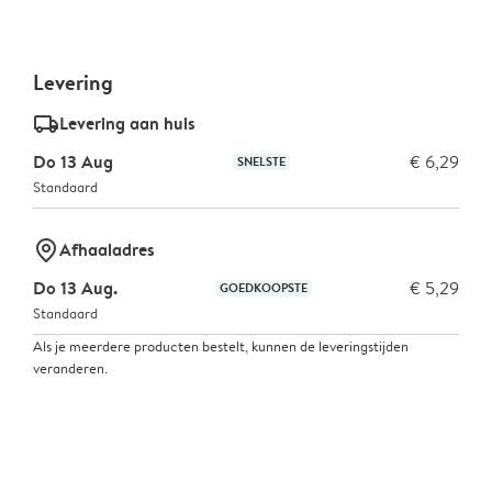
Levering
delivery_standard_v2
Levering aan huis
Do 13 Aug
€ 6,29
SNELSTE
Standaard
marker-pin
Afhaaladres
Do 13 Aug.
€ 5,29
GOEDKOOPSTE
Standaard
Als je meerdere producten bestelt, kunnen de leveringstijden
veranderen.