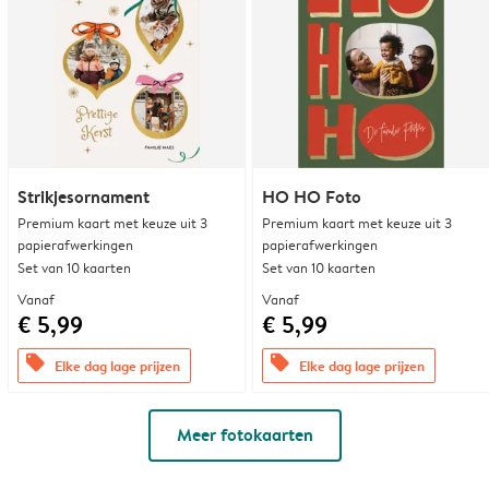
Strikjesornament
HO HO Foto
Premium kaart met keuze uit 3
Premium kaart met keuze uit 3
papierafwerkingen
papierafwerkingen
Set van 10 kaarten
Set van 10 kaarten
Vanaf
Vanaf
€ 5,99
€ 5,99
offers
offers
Elke dag lage prijzen
Elke dag lage prijzen
Meer fotokaarten