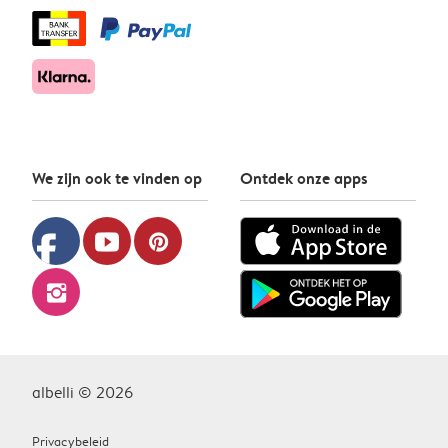
We zijn ook te vinden op
Ontdek onze apps
facebook
youtube
pinterest
instagram
albelli © 2026
Privacybeleid