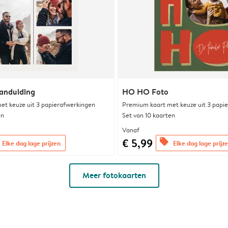
aanduiding
HO HO Foto
et keuze uit 3 papierafwerkingen
Premium kaart met keuze uit 3 papi
en
Set van 10 kaarten
Vanaf
€ 5,99
offers
Elke dag lage prijzen
Elke dag lage prijz
Meer fotokaarten