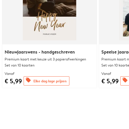
Nieuwjaarswens - handgeschreven
Speelse jaar
Premium kaart met keuze uit 3 papierafwerkingen
Premium kaart m
Set van 10 kaarten
Set van 10 kaart
Vanaf
Vanaf
€ 5,99
€ 5,99
offers
offers
Elke dag lage prijzen