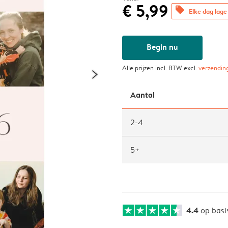
€ 5,99
offers
Elke dag lage 
Begin nu
Alle prijzen incl. BTW excl.
verzendin
Aantal
2-4
5+
4.4
op basi