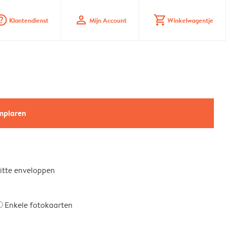
_mark_circle
profile
shopping_cart
Klantendienst
Mijn Account
Winkelwagentje
emplaren
witte enveloppen
Enkele fotokaarten