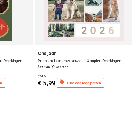
Ons jaar
erafwerkingen
Premium kaart met keuze uit 3 papierafwerkingen
Set van 10 kaarten
Vanaf
€ 5,99
offers
en
Elke dag lage prijzen