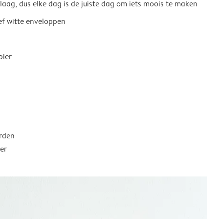
 laag, dus elke dag is de juiste dag om iets moois te maken
ief witte enveloppen
pier
rden
er