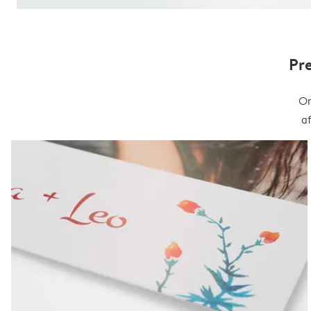
Pr
On
a