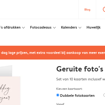
question
Blog
's afdrukken
Fotocadeaus
Kalenders
Huwelijk
slim_arrow_down
slim_arrow_down
slim_arrow_down
e dag lage prijzen, met extra voordeel bij aankoop van meer ex
Geruite foto's
Set van 10 kaarten inclusief 
Kies een kaartsoort:
Dubbele fotokaarten
Vanaf