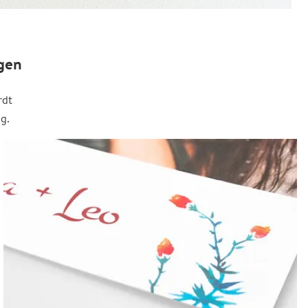
gen
rdt
g.