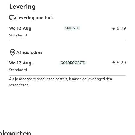
Levering
delivery_standard_v2
Levering aan huis
Wo 12 Aug
€ 6,29
SNELSTE
Standaard
marker-pin
Afhaaladres
Wo 12 Aug.
€ 5,29
GOEDKOOPSTE
Standaard
Als je meerdere producten bestelt, kunnen de leveringstijden
veranderen.
okaarten