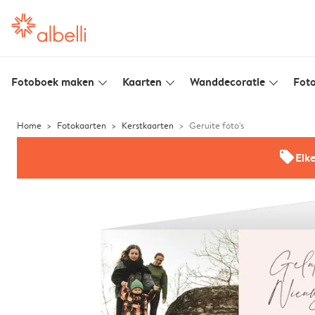
Fotoboek maken
Kaarten
Wanddecoratie
Foto
slim_arrow_down
slim_arrow_down
slim_arrow_down
Home
Fotokaarten
Kerstkaarten
Geruite foto's
offers
Elk