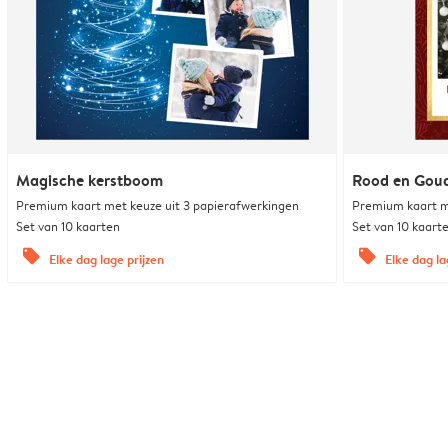
Magische kerstboom
Rood en Goud 
Premium kaart met keuze uit 3 papierafwerkingen
Premium kaart m
Set van 10 kaarten
Set van 10 kaart
offers
offers
Elke dag lage prijzen
Elke dag la