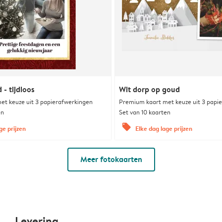
- tijdloos
Wit dorp op goud
et keuze uit 3 papierafwerkingen
Premium kaart met keuze uit 3 papi
en
Set van 10 kaarten
offers
ge prijzen
Elke dag lage prijzen
Meer fotokaarten
Levering