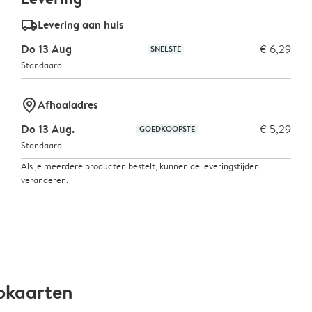
delivery_standard_v2
Levering aan huis
Do 13 Aug
€ 6,29
SNELSTE
Standaard
marker-pin
Afhaaladres
Do 13 Aug.
€ 5,29
GOEDKOOPSTE
Standaard
Als je meerdere producten bestelt, kunnen de leveringstijden
veranderen.
okaarten