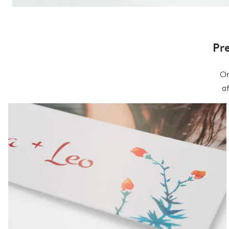
Pr
On
a