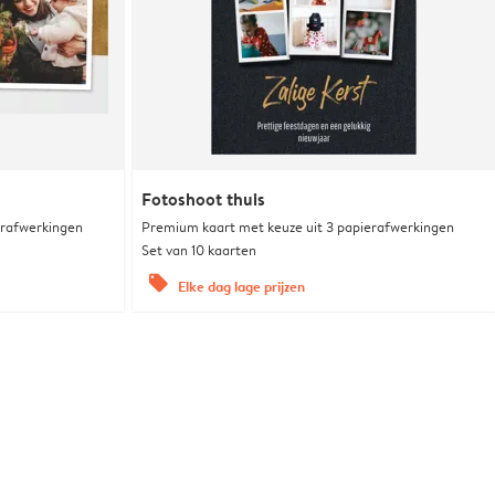
Fotoshoot thuis
erafwerkingen
Premium kaart met keuze uit 3 papierafwerkingen
Set van 10 kaarten
offers
Elke dag lage prijzen