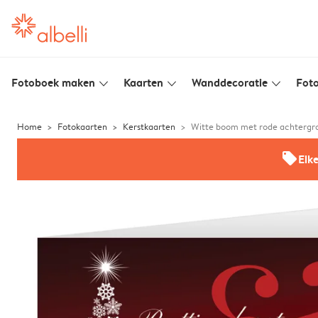
Fotoboek maken
Kaarten
Wanddecoratie
Foto
slim_arrow_down
slim_arrow_down
slim_arrow_down
Home
Fotokaarten
Kerstkaarten
Witte boom met rode achtergr
offers
Elk