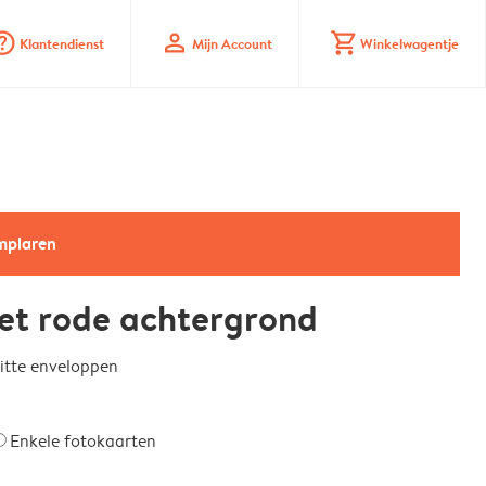
_mark_circle
profile
shopping_cart
Klantendienst
Mijn Account
Winkelwagentje
emplaren
et rode achtergrond
witte enveloppen
Enkele fotokaarten