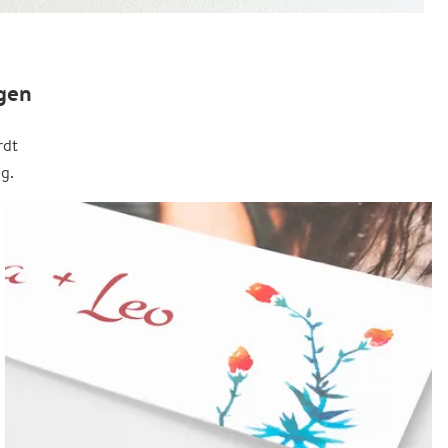
gen
rdt
g.