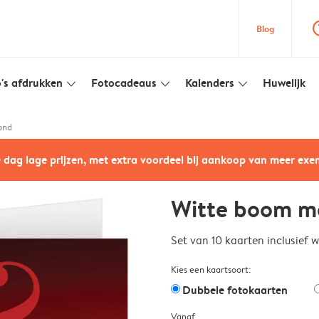
question
Blog
's afdrukken
Fotocadeaus
Kalenders
Huwelijk
slim_arrow_down
slim_arrow_down
slim_arrow_down
ond
e dag lage prijzen, met extra voordeel bij aankoop van meer ex
Witte boom m
Set van 10 kaarten inclusief 
Kies een kaartsoort:
Dubbele fotokaarten
Vanaf