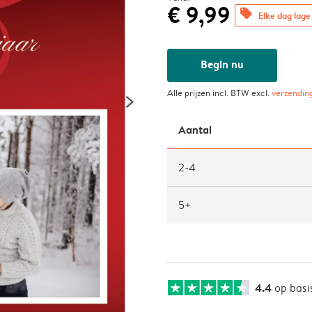
€ 9,99
offers
Elke dag lage 
Begin nu
Alle prijzen incl. BTW excl.
verzendin
Aantal
2-4
5+
4.4
op basi