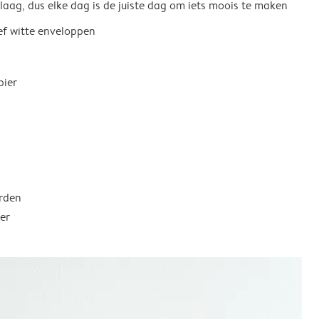
 laag, dus elke dag is de juiste dag om iets moois te maken
ief witte enveloppen
pier
rden
er