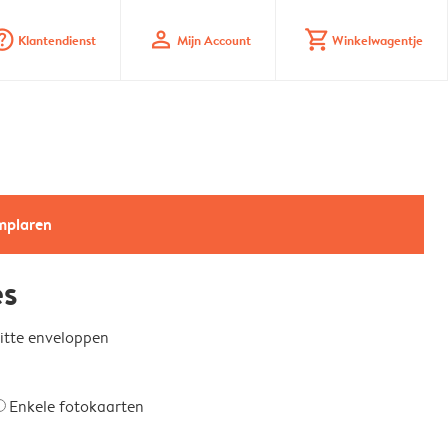
_mark_circle
profile
shopping_cart
Klantendienst
Mijn Account
Winkelwagentje
emplaren
es
witte enveloppen
Enkele fotokaarten