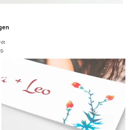
gen
rdt
g.