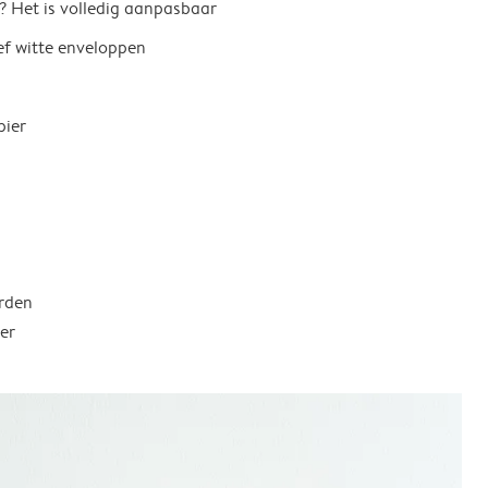
? Het is volledig aanpasbaar
ief witte enveloppen
pier
rden
er