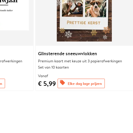
Glinsterende sneeuwvlokken
erafwerkingen
Premium kaart met keuze uit 3 papierafwerkingen
Set van 10 kaarten
Vanaf
€ 5,99
offers
en
Elke dag lage prijzen