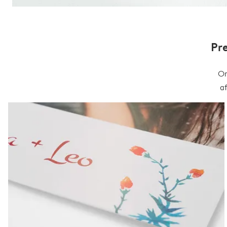
Pr
On
a