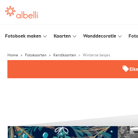
Fotoboek maken
Kaarten
Wanddecoratie
Foto
slim_arrow_down
slim_arrow_down
slim_arrow_down
Home
Fotokaarten
Kerstkaarten
Winterse besjes
offers
Elk