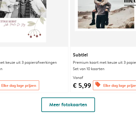
Subtiel
et keuze uit 3 papierafwerkingen
Premium kaart met keuze uit 3 papi
en
Set van 10 kaarten
Vanaf
€ 5,99
offers
Elke dag lage prijzen
Elke dag lage prijz
Meer fotokaarten