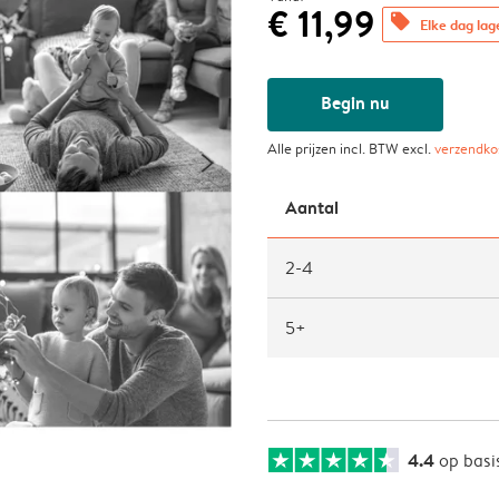
€ 11,99
offers
Elke dag lag
Begin nu
Alle prijzen incl. BTW excl.
verzendko
Aantal
2-4
5+
4.4
op basi