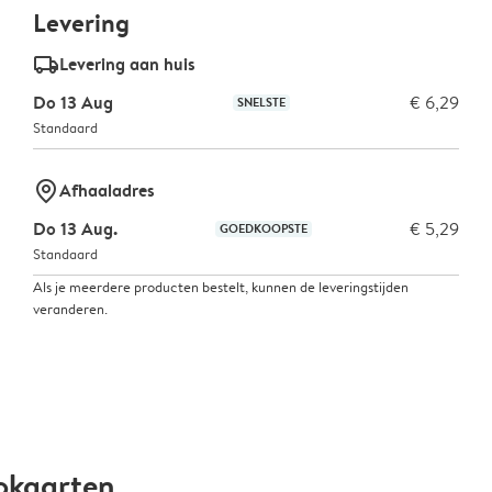
Levering
delivery_standard_v2
Levering aan huis
Do 13 Aug
€ 6,29
SNELSTE
Standaard
marker-pin
Afhaaladres
Do 13 Aug.
€ 5,29
GOEDKOOPSTE
Standaard
Als je meerdere producten bestelt, kunnen de leveringstijden
veranderen.
okaarten