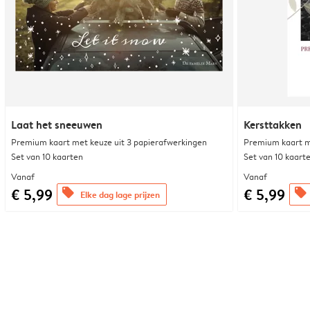
Laat het sneeuwen
Kersttakken
Premium kaart met keuze uit 3 papierafwerkingen
Premium kaart m
Set van 10 kaarten
Set van 10 kaart
Vanaf
Vanaf
€ 5,99
€ 5,99
offers
offers
Elke dag lage prijzen