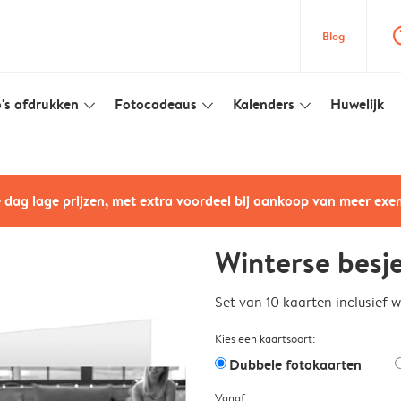
question
Blog
's afdrukken
Fotocadeaus
Kalenders
Huwelijk
slim_arrow_down
slim_arrow_down
slim_arrow_down
e dag lage prijzen, met extra voordeel bij aankoop van meer ex
Winterse besj
Set van 10 kaarten inclusief 
Kies een kaartsoort:
Dubbele fotokaarten
Vanaf