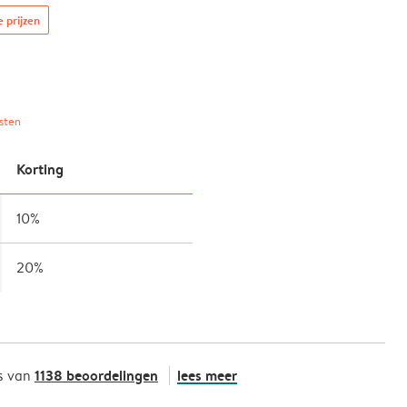
e prijzen
sten
Korting
10%
20%
1138 beoordelingen
lees meer
s van