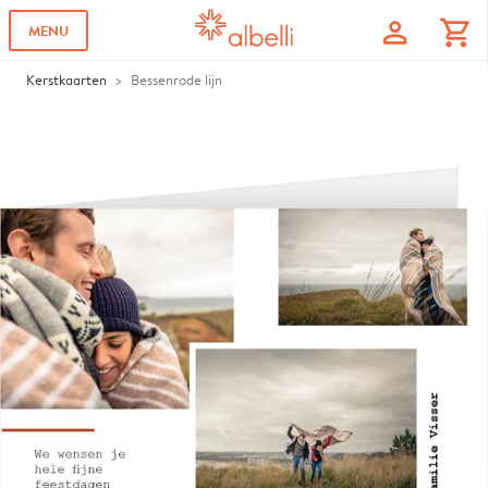
profile
shopping_cart
MENU
Kerstkaarten
Bessenrode lijn