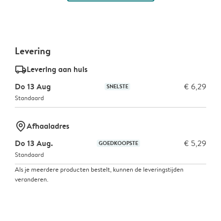
Levering
delivery_standard_v2
Levering aan huis
Do 13 Aug
€ 6,29
SNELSTE
Standaard
marker-pin
Afhaaladres
Do 13 Aug.
€ 5,29
GOEDKOOPSTE
Standaard
Als je meerdere producten bestelt, kunnen de leveringstijden
veranderen.