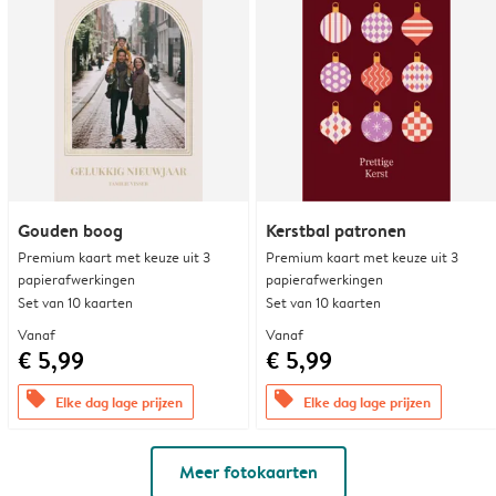
Gouden boog
Kerstbal patronen
Premium kaart met keuze uit 3
Premium kaart met keuze uit 3
papierafwerkingen
papierafwerkingen
Set van 10 kaarten
Set van 10 kaarten
Vanaf
Vanaf
€ 5,99
€ 5,99
offers
offers
Elke dag lage prijzen
Elke dag lage prijzen
Meer fotokaarten