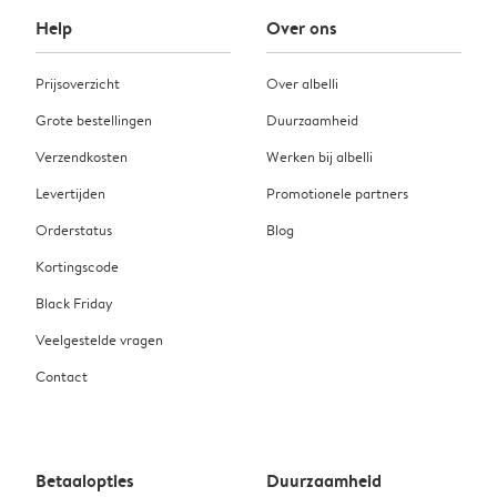
Help
Over ons
Prijsoverzicht
Over albelli
Grote bestellingen
Duurzaamheid
Verzendkosten
Werken bij albelli
Levertijden
Promotionele partners
Orderstatus
Blog
Kortingscode
Black Friday
Veelgestelde vragen
Contact
Betaalopties
Duurzaamheid