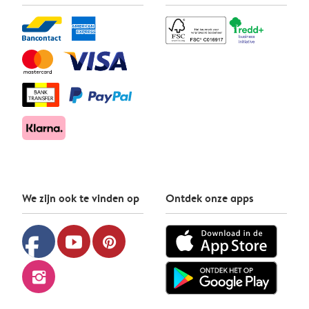
We zijn ook te vinden op
Ontdek onze apps
facebook
youtube
pinterest
instagram