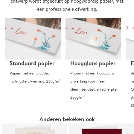
ontwerp wordt afgedrukt op hoogwaardig papier, met
een professionele afwerking.
Standaard papier
Hoogglans papier
E
Papier met een gladde,
Papier met een hoogglans
B
halfmatte afwerking. 235g/m²
afwerking voor meer
m
kleurintensiteit en scherpte.
O
235g/m²
d
3
Anderen bekeken ook