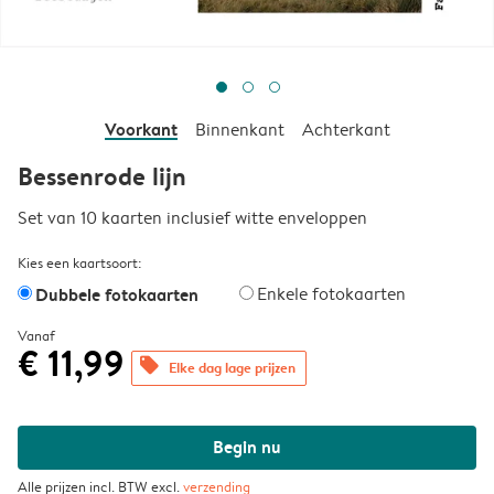
Voorkant
Binnenkant
Achterkant
Bessenrode lijn
Set van 10 kaarten inclusief witte enveloppen
Kies een kaartsoort:
Dubbele fotokaarten
Enkele fotokaarten
Vanaf
€ 11,99
offers
Elke dag lage prijzen
Begin nu
Alle prijzen incl. BTW excl.
verzending