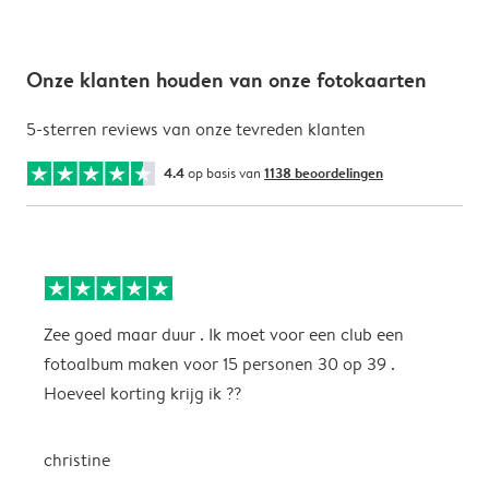
Onze klanten houden van onze fotokaarten
5-sterren reviews van onze tevreden klanten
4.4
op basis van
1138 beoordelingen
Zee goed maar duur . Ik moet voor een club een
M
fotoalbum maken voor 15 personen 30 op 39 .
k
Hoeveel korting krijg ik ??
b
christine
J