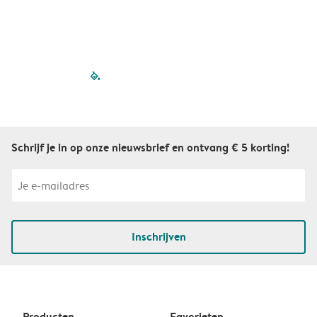
filled-pagination
outlined-paginatio
outlined-paginat
outlined-pagin
outlined-pag
outlined-p
Schrijf je in op onze nieuwsbrief en ontvang € 5 korting!
Inschrijven
Producten
Favorieten