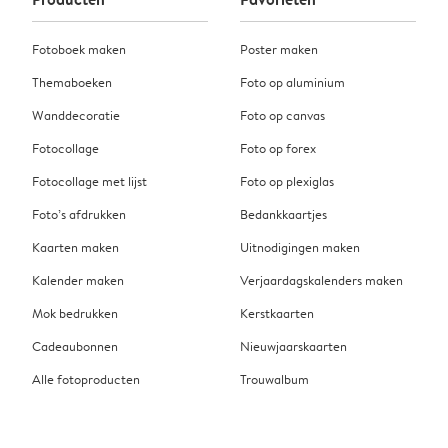
Fotoboek maken
Poster maken
Themaboeken
Foto op aluminium
Wanddecoratie
Foto op canvas
Fotocollage
Foto op forex
Fotocollage met lijst
Foto op plexiglas
Foto’s afdrukken
Bedankkaartjes
Kaarten maken
Uitnodigingen maken
Kalender maken
Verjaardagskalenders maken
Mok bedrukken
Kerstkaarten
Cadeaubonnen
Nieuwjaarskaarten
Alle fotoproducten
Trouwalbum