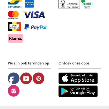
We zijn ook te vinden op
Ontdek onze apps
facebook
youtube
pinterest
instagram