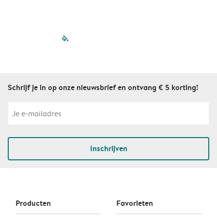
filled-pagination
outlined-paginatio
outlined-paginat
outlined-pagin
outlined-pag
outlined-p
Schrijf je in op onze nieuwsbrief en ontvang € 5 korting!
Inschrijven
Producten
Favorieten