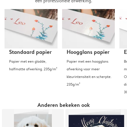
een professionele afwerking.
Standaard papier
Hoogglans papier
E
Papier met een gladde,
Papier met een hoogglans
B
halfmatte afwerking. 235g/m²
afwerking voor meer
m
kleurintensiteit en scherpte.
O
235g/m²
d
3
Anderen bekeken ook