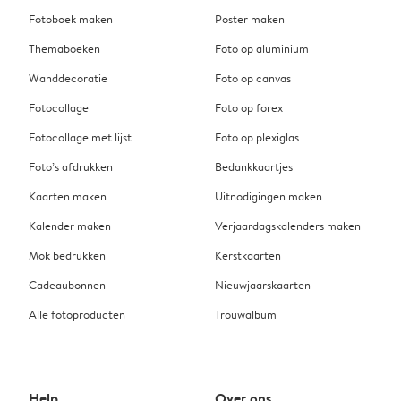
Fotoboek maken
Poster maken
Themaboeken
Foto op aluminium
Wanddecoratie
Foto op canvas
Fotocollage
Foto op forex
Fotocollage met lijst
Foto op plexiglas
Foto’s afdrukken
Bedankkaartjes
Kaarten maken
Uitnodigingen maken
Kalender maken
Verjaardagskalenders maken
Mok bedrukken
Kerstkaarten
Cadeaubonnen
Nieuwjaarskaarten
Alle fotoproducten
Trouwalbum
Help
Over ons