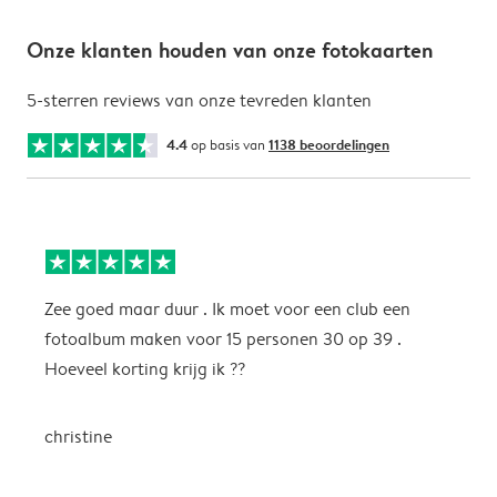
Onze klanten houden van onze fotokaarten
5-sterren reviews van onze tevreden klanten
4.4
op basis van
1138 beoordelingen
Zee goed maar duur . Ik moet voor een club een
M
fotoalbum maken voor 15 personen 30 op 39 .
k
Hoeveel korting krijg ik ??
b
christine
J