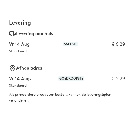
Levering
delivery_standard_v2
Levering aan huis
Vr 14 Aug
€ 6,29
SNELSTE
Standaard
marker-pin
Afhaaladres
Vr 14 Aug.
€ 5,29
GOEDKOOPSTE
Standaard
Als je meerdere producten bestelt, kunnen de leveringstijden
veranderen.