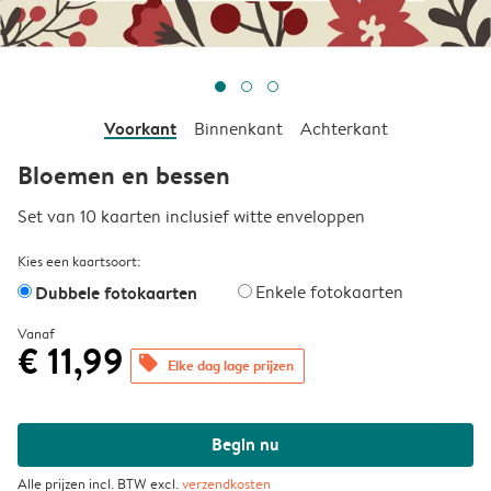
Voorkant
Binnenkant
Achterkant
Bloemen en bessen
Set van 10 kaarten inclusief witte enveloppen
Kies een kaartsoort:
Dubbele fotokaarten
Enkele fotokaarten
Vanaf
€ 11,99
offers
Elke dag lage prijzen
Begin nu
Alle prijzen incl. BTW excl.
verzendkosten