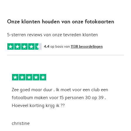
Onze klanten houden van onze fotokaarten
5-sterren reviews van onze tevreden klanten
4.4
op basis van
1138 beoordelingen
Zee goed maar duur . Ik moet voor een club een
M
fotoalbum maken voor 15 personen 30 op 39 .
k
Hoeveel korting krijg ik ??
b
christine
J