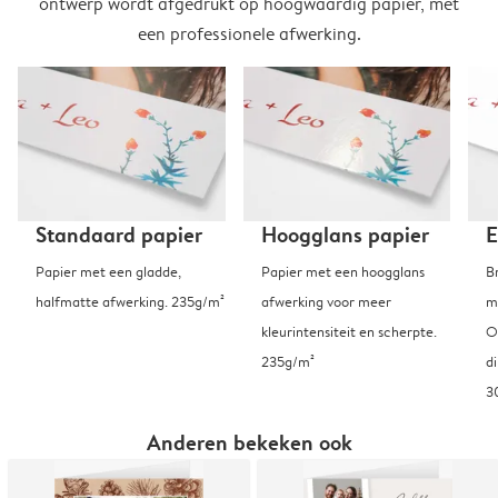
ontwerp wordt afgedrukt op hoogwaardig papier, met
een professionele afwerking.
Standaard papier
Hoogglans papier
E
Papier met een gladde,
Papier met een hoogglans
B
halfmatte afwerking. 235g/m²
afwerking voor meer
m
kleurintensiteit en scherpte.
O
235g/m²
d
3
Anderen bekeken ook