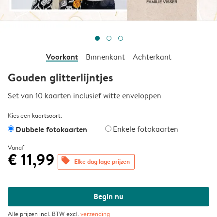
Voorkant
Binnenkant
Achterkant
Gouden glitterlijntjes
Set van 10 kaarten inclusief witte enveloppen
Kies een kaartsoort:
Dubbele fotokaarten
Enkele fotokaarten
Vanaf
€ 11,99
offers
Elke dag lage prijzen
Begin nu
Alle prijzen incl. BTW excl.
verzending