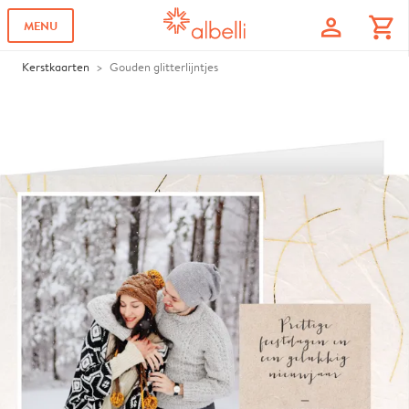
profile
shopping_cart
MENU
Kerstkaarten
Gouden glitterlijntjes