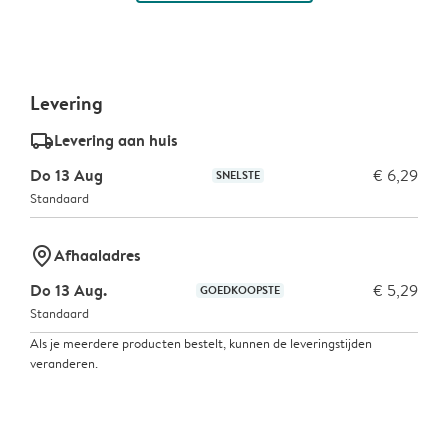
Levering
delivery_standard_v2
Levering aan huis
Do 13 Aug
€ 6,29
SNELSTE
Standaard
marker-pin
Afhaaladres
Do 13 Aug.
€ 5,29
GOEDKOOPSTE
Standaard
Als je meerdere producten bestelt, kunnen de leveringstijden
veranderen.