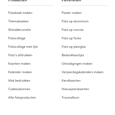
Fotoboek maken
Poster maken
Themaboeken
Foto op aluminium
Wanddecoratie
Foto op canvas
Fotocollage
Foto op forex
Fotocollage met lijst
Foto op plexiglas
Foto’s afdrukken
Bedankkaartjes
Kaarten maken
Uitnodigingen maken
Kalender maken
Verjaardagskalenders maken
Mok bedrukken
Kerstkaarten
Cadeaubonnen
Nieuwjaarskaarten
Alle fotoproducten
Trouwalbum