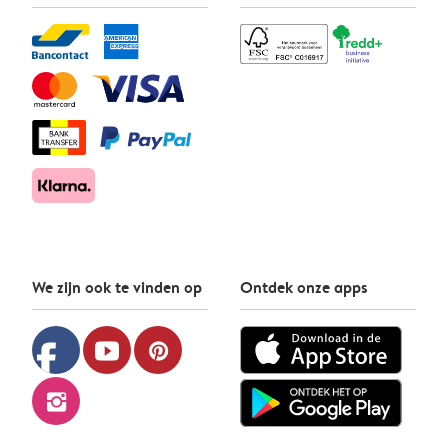
We zijn ook te vinden op
Ontdek onze apps
facebook
youtube
pinterest
instagram