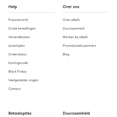
Help
Over ons
Prijsoverzicht
Over albelli
Grote bestellingen
Duurzaamheid
Verzendkosten
Werken bij albelli
Levertijden
Promotionele partners
Orderstatus
Blog
Kortingscode
Black Friday
Veelgestelde vragen
Contact
Betaalopties
Duurzaamheid