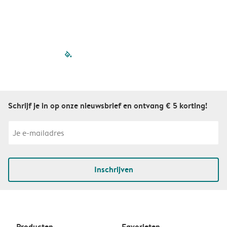
filled-pagination
outlined-paginatio
outlined-paginat
outlined-pagin
outlined-pag
outlined-p
Schrijf je in op onze nieuwsbrief en ontvang € 5 korting!
Inschrijven
Producten
Favorieten