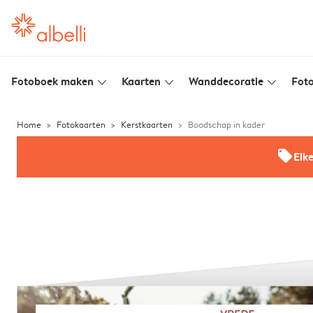
Fotoboek maken
Kaarten
Wanddecoratie
Foto
slim_arrow_down
slim_arrow_down
slim_arrow_down
Home
Fotokaarten
Kerstkaarten
Boodschap in kader
offers
Elk