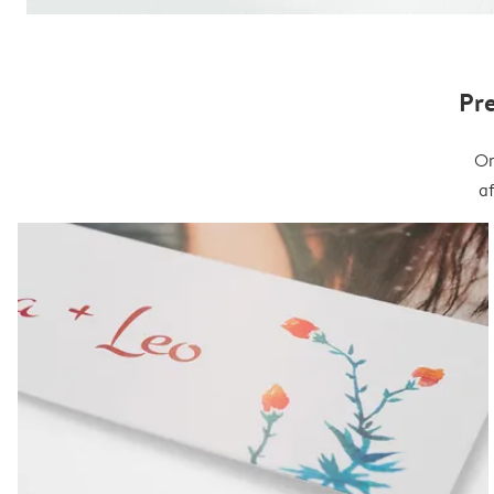
Pr
On
a