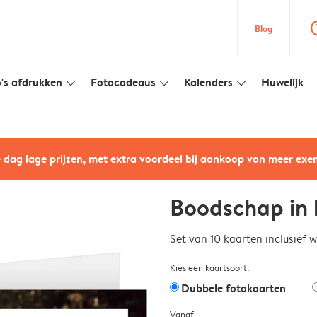
question
Blog
's afdrukken
Fotocadeaus
Kalenders
Huwelijk
slim_arrow_down
slim_arrow_down
slim_arrow_down
e dag lage prijzen, met extra voordeel bij aankoop van meer ex
Boodschap in 
Set van 10 kaarten inclusief 
Kies een kaartsoort:
Dubbele fotokaarten
Vanaf