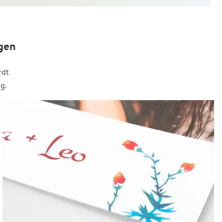
gen
rdt
g.