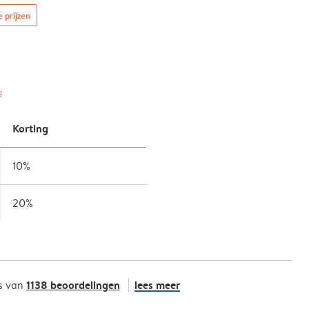
e prijzen
g
Korting
10%
20%
1138 beoordelingen
lees meer
s van