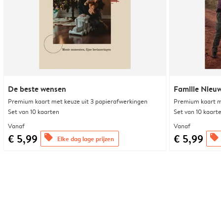
De beste wensen
Familie Nieu
Premium kaart met keuze uit 3 papierafwerkingen
Premium kaart m
Set van 10 kaarten
Set van 10 kaart
Vanaf
Vanaf
€ 5,99
€ 5,99
offers
offers
Elke dag lage prijzen