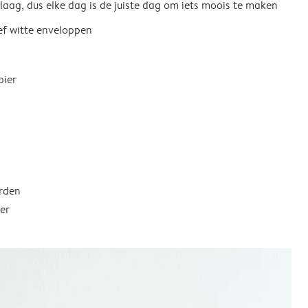
 laag, dus elke dag is de juiste dag om iets moois te maken
ief witte enveloppen
pier
rden
er