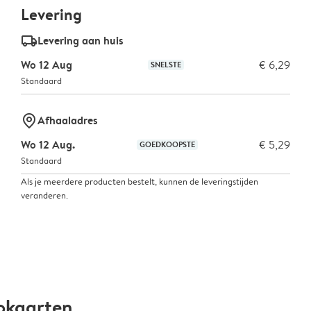
Levering
delivery_standard_v2
Levering aan huis
Wo 12 Aug
€ 6,29
SNELSTE
Standaard
marker-pin
Afhaaladres
Wo 12 Aug.
€ 5,29
GOEDKOOPSTE
Standaard
Als je meerdere producten bestelt, kunnen de leveringstijden
veranderen.
okaarten