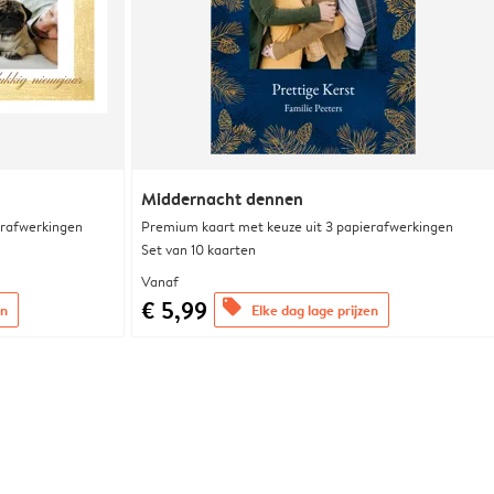
Middernacht dennen
erafwerkingen
Premium kaart met keuze uit 3 papierafwerkingen
Set van 10 kaarten
Vanaf
€ 5,99
offers
en
Elke dag lage prijzen