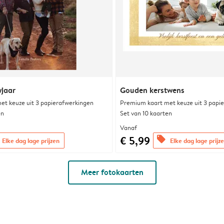
wjaar
Gouden kerstwens
et keuze uit 3 papierafwerkingen
Premium kaart met keuze uit 3 papi
en
Set van 10 kaarten
Vanaf
€ 5,99
offers
Elke dag lage prijzen
Elke dag lage prijz
Meer fotokaarten