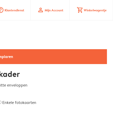
_mark_circle
profile
shopping_cart
Klantendienst
Mijn Account
Winkelwagentje
emplaren
kader
witte enveloppen
Enkele fotokaarten