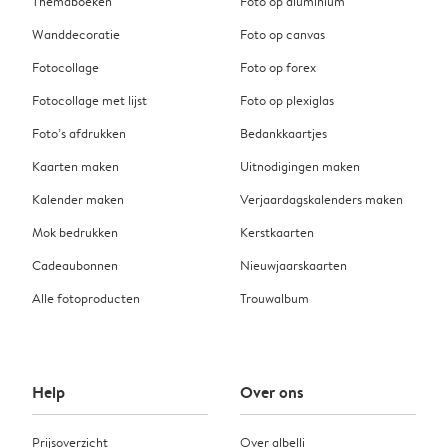
Themaboeken
Foto op aluminium
Wanddecoratie
Foto op canvas
Fotocollage
Foto op forex
Fotocollage met lijst
Foto op plexiglas
Foto’s afdrukken
Bedankkaartjes
Kaarten maken
Uitnodigingen maken
Kalender maken
Verjaardagskalenders maken
Mok bedrukken
Kerstkaarten
Cadeaubonnen
Nieuwjaarskaarten
Alle fotoproducten
Trouwalbum
Help
Over ons
Prijsoverzicht
Over albelli