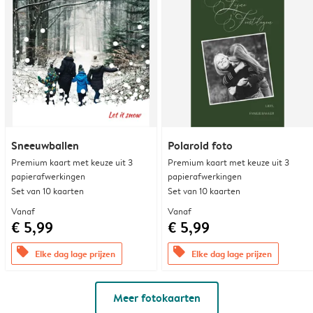
Sneeuwballen
Polaroid foto
Premium kaart met keuze uit 3
Premium kaart met keuze uit 3
papierafwerkingen
papierafwerkingen
Set van 10 kaarten
Set van 10 kaarten
Vanaf
Vanaf
€ 5,99
€ 5,99
offers
offers
Elke dag lage prijzen
Elke dag lage prijzen
Meer fotokaarten