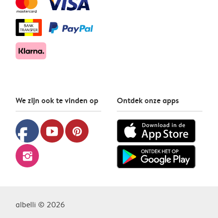
We zijn ook te vinden op
Ontdek onze apps
facebook
youtube
pinterest
instagram
albelli © 2026