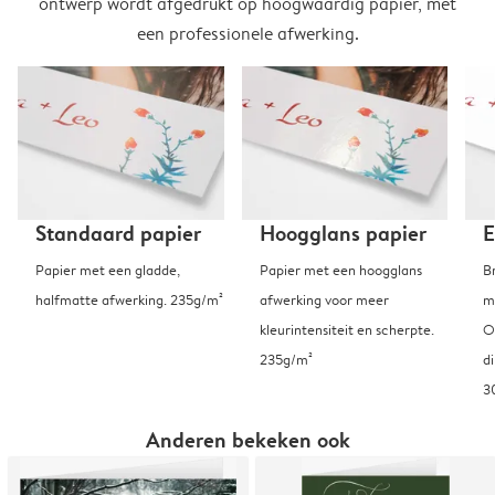
ontwerp wordt afgedrukt op hoogwaardig papier, met
een professionele afwerking.
Standaard papier
Hoogglans papier
E
Papier met een gladde,
Papier met een hoogglans
B
halfmatte afwerking. 235g/m²
afwerking voor meer
m
kleurintensiteit en scherpte.
O
235g/m²
d
3
Anderen bekeken ook