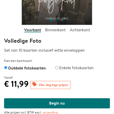
Voorkant
Binnenkant
Achterkant
Volledige Foto
Set van 10 kaarten inclusief witte enveloppen
Kies een kaartsoort:
Dubbele fotokaarten
Enkele fotokaarten
Vanaf
€ 11,99
offers
Elke dag lage prijzen
Begin nu
Alle prijzen incl. BTW excl.
verzending