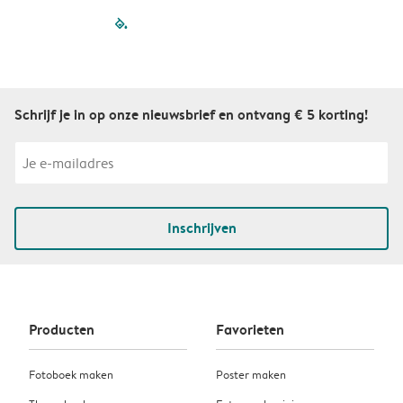
filled-pagination
outlined-paginatio
outlined-paginat
outlined-pagin
outlined-pag
outlined-p
Schrijf je in op onze nieuwsbrief en ontvang € 5 korting!
Inschrijven
Producten
Favorieten
Fotoboek maken
Poster maken