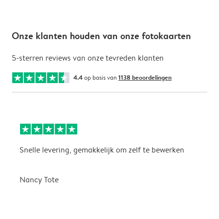
Onze klanten houden van onze fotokaarten
5-sterren reviews van onze tevreden klanten
4.4
op basis van
1138 beoordelingen
Snelle levering, gemakkelijk om zelf te bewerken
D
i
Nancy Tote