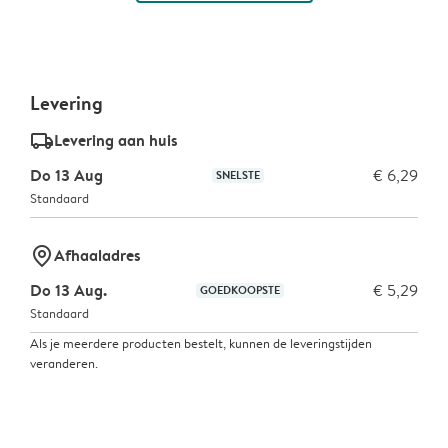
Levering
delivery_standard_v2
Levering aan huis
Do 13 Aug
€ 6,29
SNELSTE
Standaard
marker-pin
Afhaaladres
Do 13 Aug.
€ 5,29
GOEDKOOPSTE
Standaard
Als je meerdere producten bestelt, kunnen de leveringstijden
veranderen.