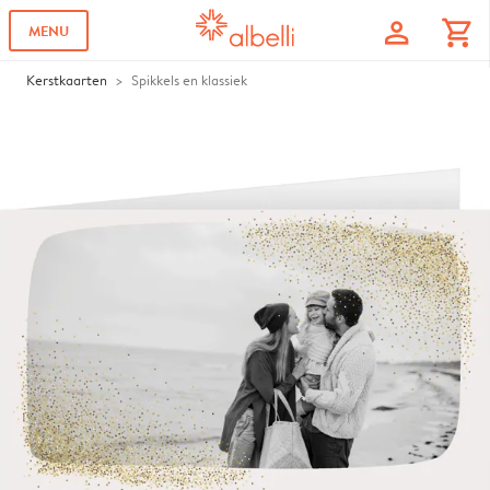
profile
shopping_cart
MENU
Kerstkaarten
Spikkels en klassiek