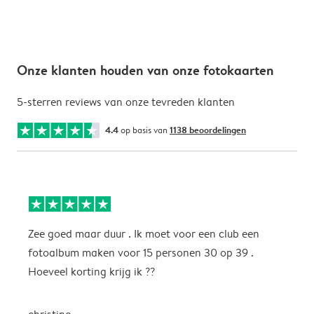
Onze klanten houden van onze fotokaarten
5-sterren reviews van onze tevreden klanten
4.4
op basis van
1138 beoordelingen
Zee goed maar duur . Ik moet voor een club een
M
fotoalbum maken voor 15 personen 30 op 39 .
k
Hoeveel korting krijg ik ??
b