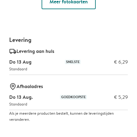
Meer fotokaarten
Levering
delivery_standard_v2
Levering aan huis
Do 13 Aug
€ 6,29
SNELSTE
Standaard
marker-pin
Afhaaladres
Do 13 Aug.
€ 5,29
GOEDKOOPSTE
Standaard
Als je meerdere producten bestelt, kunnen de leveringstijden
veranderen.