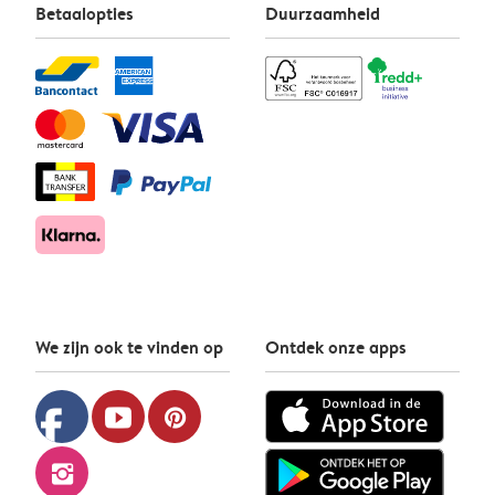
Betaalopties
Duurzaamheid
We zijn ook te vinden op
Ontdek onze apps
facebook
youtube
pinterest
instagram