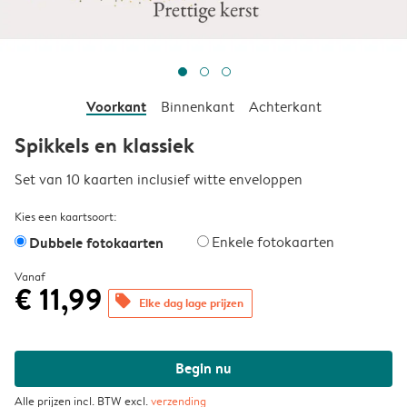
Voorkant
Binnenkant
Achterkant
Spikkels en klassiek
Set van 10 kaarten inclusief witte enveloppen
Kies een kaartsoort:
Dubbele fotokaarten
Enkele fotokaarten
Vanaf
€ 11,99
offers
Elke dag lage prijzen
Begin nu
Alle prijzen incl. BTW excl.
verzending