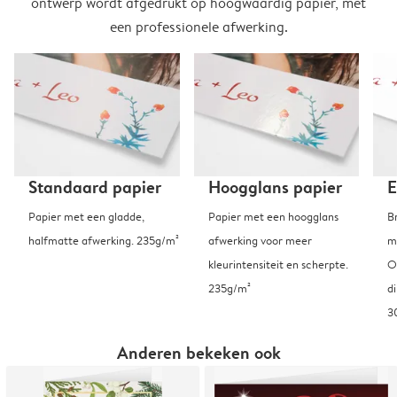
ontwerp wordt afgedrukt op hoogwaardig papier, met
een professionele afwerking.
Standaard papier
Hoogglans papier
E
Papier met een gladde,
Papier met een hoogglans
B
halfmatte afwerking. 235g/m²
afwerking voor meer
m
kleurintensiteit en scherpte.
O
235g/m²
d
3
Anderen bekeken ook