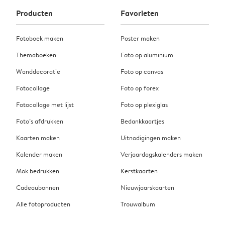
Producten
Favorieten
Fotoboek maken
Poster maken
Themaboeken
Foto op aluminium
Wanddecoratie
Foto op canvas
Fotocollage
Foto op forex
Fotocollage met lijst
Foto op plexiglas
Foto’s afdrukken
Bedankkaartjes
Kaarten maken
Uitnodigingen maken
Kalender maken
Verjaardagskalenders maken
Mok bedrukken
Kerstkaarten
Cadeaubonnen
Nieuwjaarskaarten
Alle fotoproducten
Trouwalbum