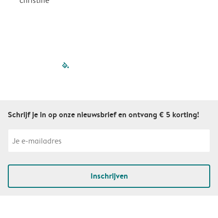
christine
J
filled-pagination
outlined-paginatio
outlined-paginat
outlined-pagin
outlined-pag
outlined-p
Schrijf je in op onze nieuwsbrief en ontvang € 5 korting!
Inschrijven