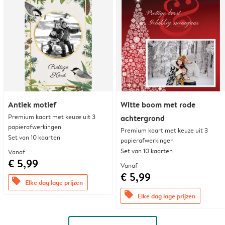
Antiek motief
Witte boom met rode
Premium kaart met keuze uit 3
achtergrond
papierafwerkingen
Premium kaart met keuze uit 3
Set van 10 kaarten
papierafwerkingen
Set van 10 kaarten
Vanaf
€ 5,99
Vanaf
€ 5,99
offers
Elke dag lage prijzen
offers
Elke dag lage prijzen