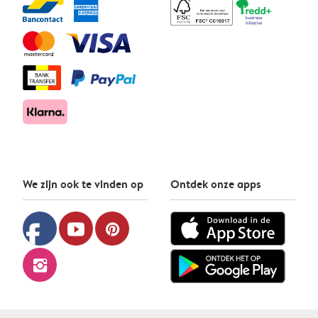
We zijn ook te vinden op
Ontdek onze apps
facebook
youtube
pinterest
instagram