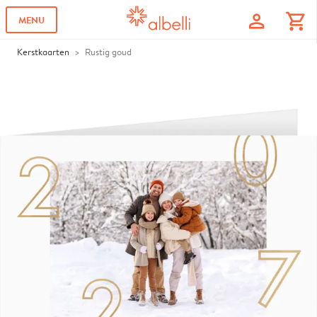
profile
shopping_cart
MENU
Kerstkaarten
Rustig goud