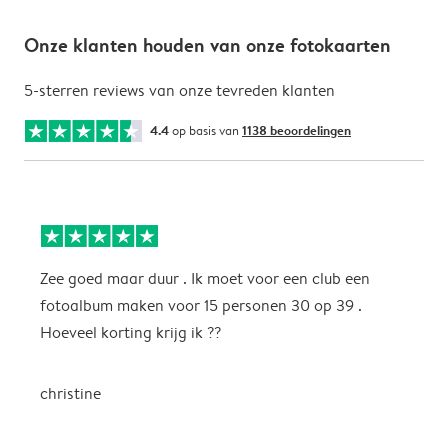
Onze klanten houden van onze fotokaarten
5-sterren reviews van onze tevreden klanten
4.4
op basis van
1138 beoordelingen
Zee goed maar duur . Ik moet voor een club een
M
fotoalbum maken voor 15 personen 30 op 39 .
k
Hoeveel korting krijg ik ??
b
christine
J