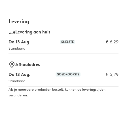
Levering
delivery_standard_v2
Levering aan huis
Do 13 Aug
€ 6,29
SNELSTE
Standaard
marker-pin
Afhaaladres
Do 13 Aug.
€ 5,29
GOEDKOOPSTE
Standaard
Als je meerdere producten bestelt, kunnen de leveringstijden
veranderen.