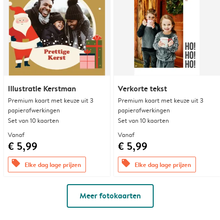
Illustratie Kerstman
Verkorte tekst
Premium kaart met keuze uit 3
Premium kaart met keuze uit 3
papierafwerkingen
papierafwerkingen
Set van 10 kaarten
Set van 10 kaarten
Vanaf
Vanaf
€ 5,99
€ 5,99
offers
offers
Elke dag lage prijzen
Elke dag lage prijzen
Meer fotokaarten