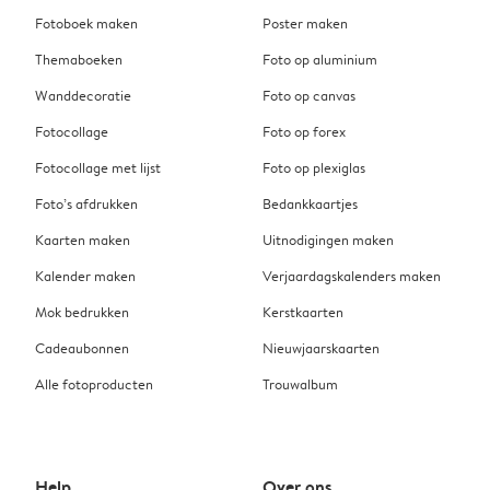
Fotoboek maken
Poster maken
Themaboeken
Foto op aluminium
Wanddecoratie
Foto op canvas
Fotocollage
Foto op forex
Fotocollage met lijst
Foto op plexiglas
Foto’s afdrukken
Bedankkaartjes
Kaarten maken
Uitnodigingen maken
Kalender maken
Verjaardagskalenders maken
Mok bedrukken
Kerstkaarten
Cadeaubonnen
Nieuwjaarskaarten
Alle fotoproducten
Trouwalbum
Help
Over ons