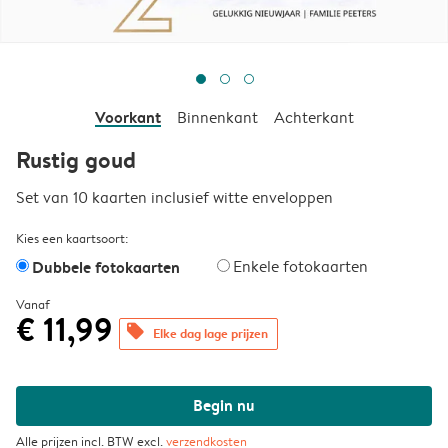
Voorkant
Binnenkant
Achterkant
Rustig goud
Set van 10 kaarten inclusief witte enveloppen
Kies een kaartsoort:
Dubbele fotokaarten
Enkele fotokaarten
Vanaf
€ 11,99
offers
Elke dag lage prijzen
Begin nu
Alle prijzen incl. BTW excl.
verzendkosten