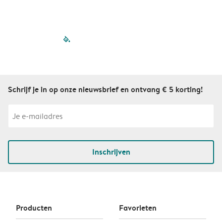
filled-pagination
outlined-paginatio
outlined-paginat
outlined-pagin
outlined-pag
outlined-p
Schrijf je in op onze nieuwsbrief en ontvang € 5 korting!
Inschrijven
Producten
Favorieten