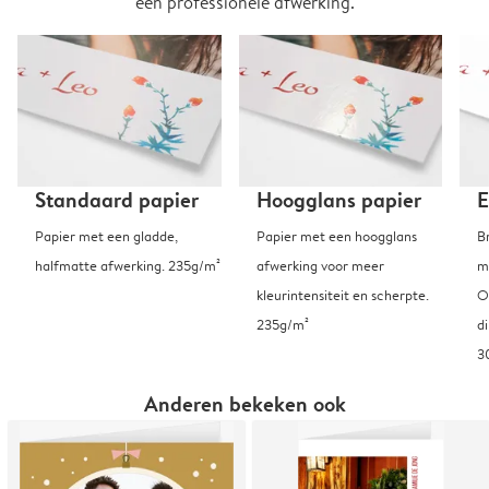
een professionele afwerking.
Standaard papier
Hoogglans papier
E
Papier met een gladde,
Papier met een hoogglans
B
halfmatte afwerking. 235g/m²
afwerking voor meer
m
kleurintensiteit en scherpte.
O
235g/m²
d
3
Anderen bekeken ook