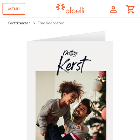
profile
shopping_cart
MENU
Kerstkaarten
Familiegroeten