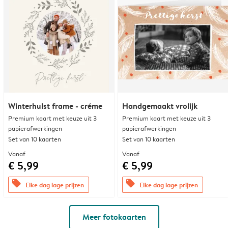
Winterhulst frame - créme
Handgemaakt vrolijk
Premium kaart met keuze uit 3
Premium kaart met keuze uit 3
papierafwerkingen
papierafwerkingen
Set van 10 kaarten
Set van 10 kaarten
Vanaf
Vanaf
€ 5,99
€ 5,99
offers
offers
Elke dag lage prijzen
Elke dag lage prijzen
Meer fotokaarten