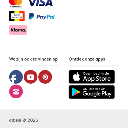
We zijn ook te vinden op
Ontdek onze apps
facebook
youtube
pinterest
instagram
albelli © 2026