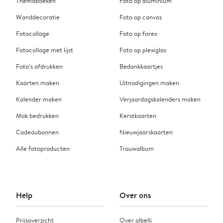
Themaboeken
Foto op aluminium
Wanddecoratie
Foto op canvas
Fotocollage
Foto op forex
Fotocollage met lijst
Foto op plexiglas
Foto’s afdrukken
Bedankkaartjes
Kaarten maken
Uitnodigingen maken
Kalender maken
Verjaardagskalenders maken
Mok bedrukken
Kerstkaarten
Cadeaubonnen
Nieuwjaarskaarten
Alle fotoproducten
Trouwalbum
Help
Over ons
Prijsoverzicht
Over albelli