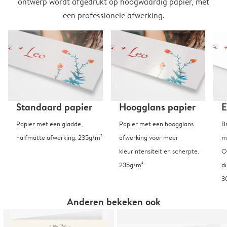
ontwerp wordt afgedrukt op hoogwaardig papier, met
een professionele afwerking.
Standaard papier
Hoogglans papier
E
Papier met een gladde,
Papier met een hoogglans
B
halfmatte afwerking. 235g/m²
afwerking voor meer
m
kleurintensiteit en scherpte.
O
235g/m²
d
3
Anderen bekeken ook