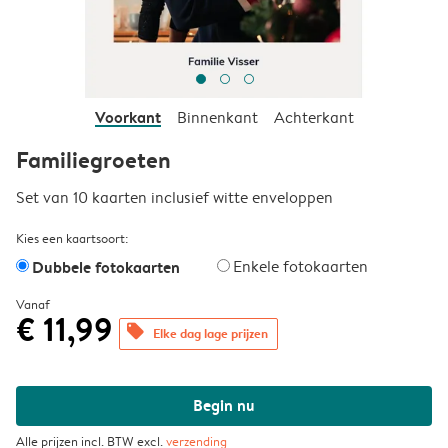
Voorkant
Binnenkant
Achterkant
Familiegroeten
Set van 10 kaarten inclusief witte enveloppen
Kies een kaartsoort:
Dubbele fotokaarten
Enkele fotokaarten
Vanaf
€ 11,99
offers
Elke dag lage prijzen
Begin nu
Alle prijzen incl. BTW excl.
verzending