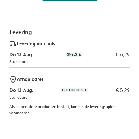
Levering
delivery_standard_v2
Levering aan huis
Do 13 Aug
€ 6,29
SNELSTE
Standaard
marker-pin
Afhaaladres
Do 13 Aug.
€ 5,29
GOEDKOOPSTE
Standaard
Als je meerdere producten bestelt, kunnen de leveringstijden
veranderen.