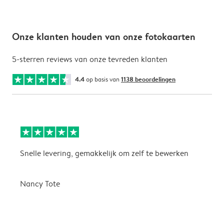
Onze klanten houden van onze fotokaarten
5-sterren reviews van onze tevreden klanten
4.4
op basis van
1138 beoordelingen
Snelle levering, gemakkelijk om zelf te bewerken
D
i
Nancy Tote