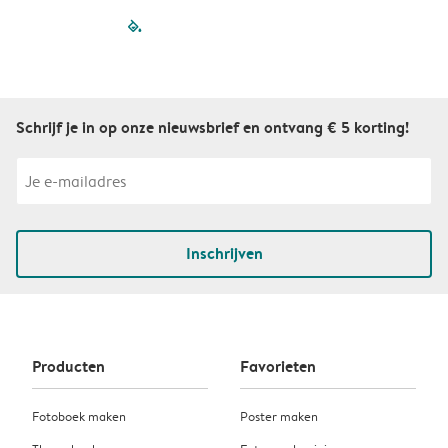
filled-pagination
outlined-paginatio
outlined-paginat
outlined-pagin
outlined-pag
outlined-p
Schrijf je in op onze nieuwsbrief en ontvang € 5 korting!
Inschrijven
Producten
Favorieten
Fotoboek maken
Poster maken