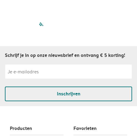
filled-pagination
outlined-paginatio
outlined-paginat
outlined-pagin
outlined-pag
outlined-p
Schrijf je in op onze nieuwsbrief en ontvang € 5 korting!
Inschrijven
Producten
Favorieten