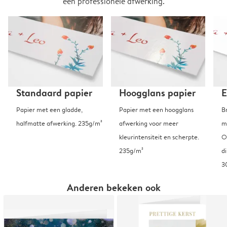
een professionele afwerking.
Standaard papier
Hoogglans papier
E
Papier met een gladde,
Papier met een hoogglans
B
halfmatte afwerking. 235g/m²
afwerking voor meer
m
kleurintensiteit en scherpte.
O
235g/m²
d
3
Anderen bekeken ook