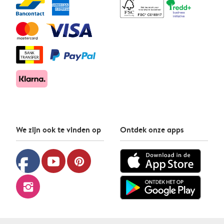
We zijn ook te vinden op
Ontdek onze apps
facebook
youtube
pinterest
instagram