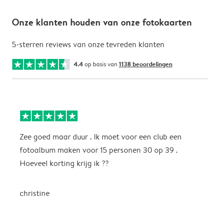
Onze klanten houden van onze fotokaarten
5-sterren reviews van onze tevreden klanten
4.4
op basis van
1138 beoordelingen
Zee goed maar duur . Ik moet voor een club een
M
fotoalbum maken voor 15 personen 30 op 39 .
k
Hoeveel korting krijg ik ??
b
christine
J