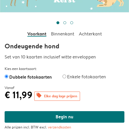
Voorkant
Binnenkant
Achterkant
Ondeugende hond
Set van 10 kaarten inclusief witte enveloppen
Kies een kaartsoort:
Dubbele fotokaarten
Enkele fotokaarten
Vanaf
€ 11,99
offers
Elke dag lage prijzen
Begin nu
Alle prijzen incl. BTW excl.
verzendkosten