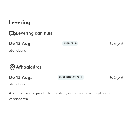
Levering
delivery_standard_v2
Levering aan huis
Do 13 Aug
€ 6,29
SNELSTE
Standaard
marker-pin
Afhaaladres
Do 13 Aug.
€ 5,29
GOEDKOOPSTE
Standaard
Als je meerdere producten bestelt, kunnen de leveringstijden
veranderen.