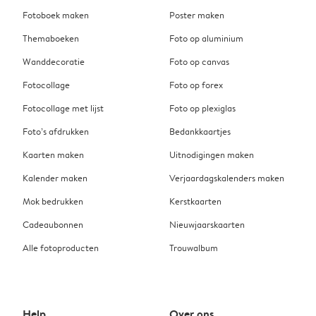
Fotoboek maken
Poster maken
Themaboeken
Foto op aluminium
Wanddecoratie
Foto op canvas
Fotocollage
Foto op forex
Fotocollage met lijst
Foto op plexiglas
Foto’s afdrukken
Bedankkaartjes
Kaarten maken
Uitnodigingen maken
Kalender maken
Verjaardagskalenders maken
Mok bedrukken
Kerstkaarten
Cadeaubonnen
Nieuwjaarskaarten
Alle fotoproducten
Trouwalbum
Help
Over ons