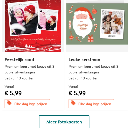
Feestelijk rood
Leuke kerstman
Premium kaart met keuze uit 3
Premium kaart met keuze uit 3
papierafwerkingen
papierafwerkingen
Set van 10 kaarten
Set van 10 kaarten
Vanaf
Vanaf
€ 5,99
€ 5,99
offers
offers
Elke dag lage prijzen
Elke dag lage prijzen
Meer fotokaarten