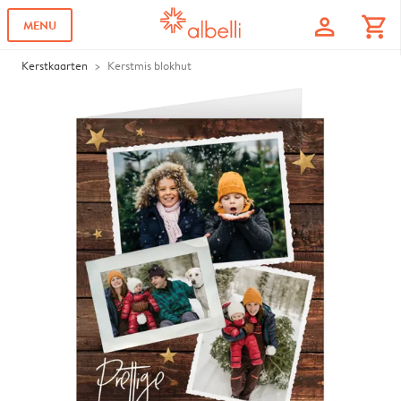
profile
shopping_cart
MENU
Kerstkaarten
Kerstmis blokhut