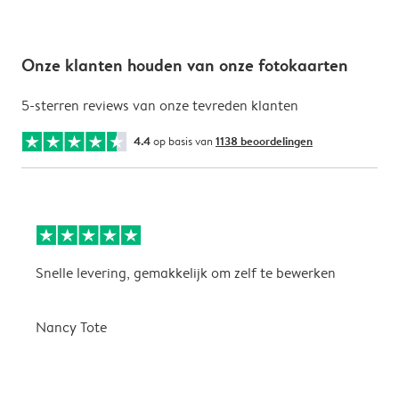
Onze klanten houden van onze fotokaarten
5-sterren reviews van onze tevreden klanten
4.4
op basis van
1138 beoordelingen
Snelle levering, gemakkelijk om zelf te bewerken
D
i
Nancy Tote