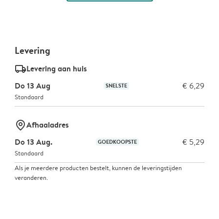
Levering
delivery_standard_v2
Levering aan huis
Do 13 Aug
€ 6,29
SNELSTE
Standaard
marker-pin
Afhaaladres
Do 13 Aug.
€ 5,29
GOEDKOOPSTE
Standaard
Als je meerdere producten bestelt, kunnen de leveringstijden
veranderen.