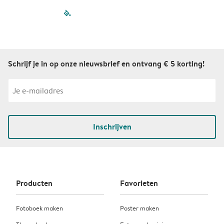
filled-pagination
outlined-paginatio
outlined-paginat
outlined-pagin
outlined-pag
outlined-p
Schrijf je in op onze nieuwsbrief en ontvang € 5 korting!
Inschrijven
Producten
Favorieten
Fotoboek maken
Poster maken