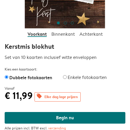
Voorkant
Binnenkant
Achterkant
Kerstmis blokhut
Set van 10 kaarten inclusief witte enveloppen
Kies een kaartsoort:
Dubbele fotokaarten
Enkele fotokaarten
Vanaf
€ 11,99
offers
Elke dag lage prijzen
Begin nu
Alle prijzen incl. BTW excl.
verzending