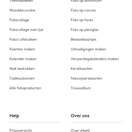
Themaboeken
Foto op aluminium
Wanddecoratie
Foto op canvas
Fotocollage
Foto op forex
Fotocollage met lijst
Foto op plexiglas
Foto’s afdrukken
Bedankkaartjes
Kaarten maken
Uitnodigingen maken
Kalender maken
Verjaardagskalenders maken
Mok bedrukken
Kerstkaarten
Cadeaubonnen
Nieuwjaarskaarten
Alle fotoproducten
Trouwalbum
Help
Over ons
Prijsoverzicht
Over albelli