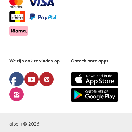
We zijn ook te vinden op
Ontdek onze apps
facebook
youtube
pinterest
instagram
albelli © 2026