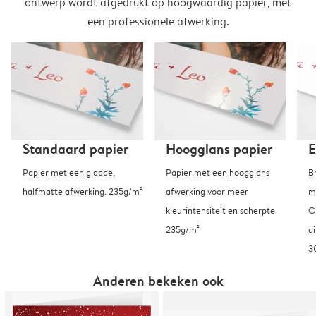
ontwerp wordt afgedrukt op hoogwaardig papier, met
een professionele afwerking.
Standaard papier
Hoogglans papier
E
Papier met een gladde,
Papier met een hoogglans
B
halfmatte afwerking. 235g/m²
afwerking voor meer
m
kleurintensiteit en scherpte.
O
235g/m²
d
3
Anderen bekeken ook