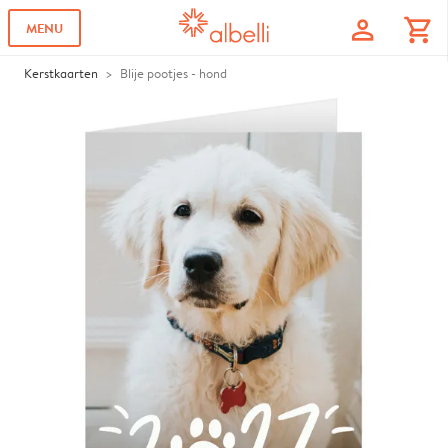
profile
shopping_cart
MENU
Kerstkaarten
Blije pootjes - hond