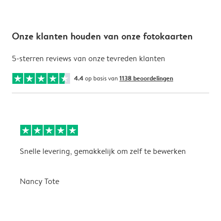
Onze klanten houden van onze fotokaarten
5-sterren reviews van onze tevreden klanten
4.4
op basis van
1138 beoordelingen
Snelle levering, gemakkelijk om zelf te bewerken
D
i
Nancy Tote