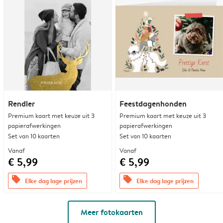
Rendier
Feestdagenhonden
Premium kaart met keuze uit 3
Premium kaart met keuze uit 3
papierafwerkingen
papierafwerkingen
Set van 10 kaarten
Set van 10 kaarten
Vanaf
Vanaf
€ 5,99
€ 5,99
offers
offers
Elke dag lage prijzen
Elke dag lage prijzen
Meer fotokaarten