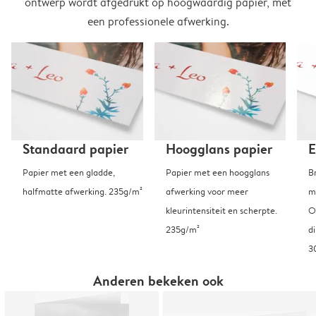
ontwerp wordt afgedrukt op hoogwaardig papier, met
een professionele afwerking.
Standaard papier
Hoogglans papier
E
Papier met een gladde,
Papier met een hoogglans
B
halfmatte afwerking. 235g/m²
afwerking voor meer
m
kleurintensiteit en scherpte.
O
235g/m²
d
3
Anderen bekeken ook