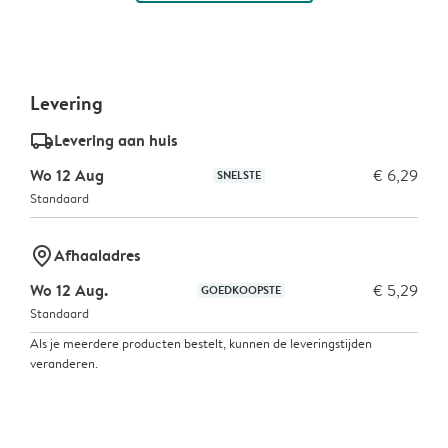
Levering
delivery_standard_v2
Levering aan huis
Wo 12 Aug
€ 6,29
SNELSTE
Standaard
marker-pin
Afhaaladres
Wo 12 Aug.
€ 5,29
GOEDKOOPSTE
Standaard
Als je meerdere producten bestelt, kunnen de leveringstijden
veranderen.