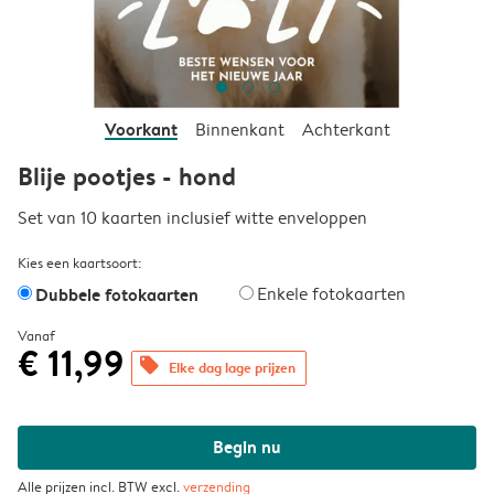
Voorkant
Binnenkant
Achterkant
Blije pootjes - hond
Set van 10 kaarten inclusief witte enveloppen
Kies een kaartsoort:
Dubbele fotokaarten
Enkele fotokaarten
Vanaf
€ 11,99
offers
Elke dag lage prijzen
Begin nu
Alle prijzen incl. BTW excl.
verzending