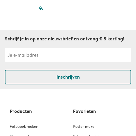
filled-pagination
outlined-paginatio
outlined-paginat
outlined-pagin
outlined-pag
outlined-p
Schrijf je in op onze nieuwsbrief en ontvang € 5 korting!
Inschrijven
Producten
Favorieten
Fotoboek maken
Poster maken