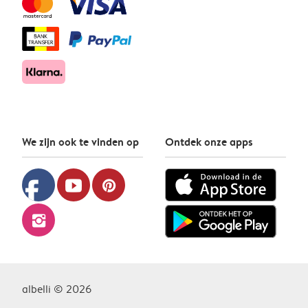
We zijn ook te vinden op
Ontdek onze apps
facebook
youtube
pinterest
instagram
albelli © 2026