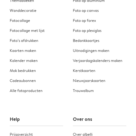
Themaboeken
Foto op aluminium
Wanddecoratie
Foto op canvas
Fotocollage
Foto op forex
Fotocollage met lijst
Foto op plexiglas
Foto’s afdrukken
Bedankkaartjes
Kaarten maken
Uitnodigingen maken
Kalender maken
Verjaardagskalenders maken
Mok bedrukken
Kerstkaarten
Cadeaubonnen
Nieuwjaarskaarten
Alle fotoproducten
Trouwalbum
Help
Over ons
Prijsoverzicht
Over albelli