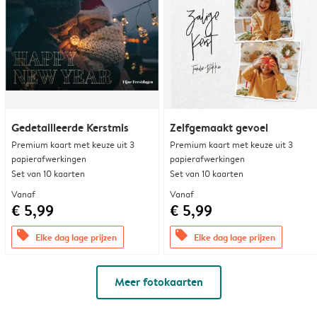
Gedetailleerde Kerstmis
Zelfgemaakt gevoel
Premium kaart met keuze uit 3
Premium kaart met keuze uit 3
papierafwerkingen
papierafwerkingen
Set van 10 kaarten
Set van 10 kaarten
Vanaf
Vanaf
€ 5,99
€ 5,99
offers
offers
Elke dag lage prijzen
Elke dag lage prijzen
Meer fotokaarten