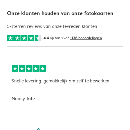
Onze klanten houden van onze fotokaarten
5-sterren reviews van onze tevreden klanten
4.4
op basis van
1138 beoordelingen
Snelle levering, gemakkelijk om zelf te bewerken
D
i
Nancy Tote
filled-pagination
outlined-paginatio
outlined-paginat
outlined-pagin
outlined-pag
outlined-p