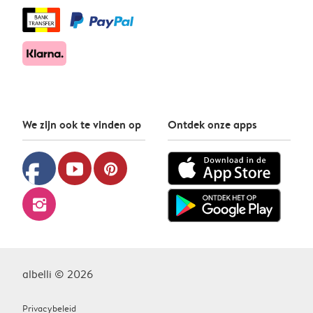
We zijn ook te vinden op
Ontdek onze apps
facebook
youtube
pinterest
instagram
albelli © 2026
Privacybeleid