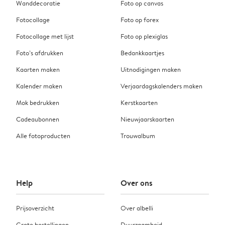
Wanddecoratie
Foto op canvas
Fotocollage
Foto op forex
Fotocollage met lijst
Foto op plexiglas
Foto’s afdrukken
Bedankkaartjes
Kaarten maken
Uitnodigingen maken
Kalender maken
Verjaardagskalenders maken
Mok bedrukken
Kerstkaarten
Cadeaubonnen
Nieuwjaarskaarten
Alle fotoproducten
Trouwalbum
Help
Over ons
Prijsoverzicht
Over albelli
Grote bestellingen
Duurzaamheid