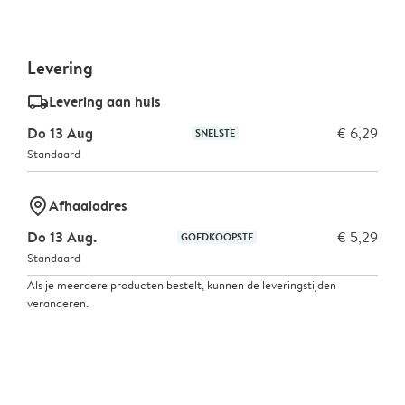
Levering
delivery_standard_v2
Levering aan huis
Do 13 Aug
€ 6,29
SNELSTE
Standaard
marker-pin
Afhaaladres
Do 13 Aug.
€ 5,29
GOEDKOOPSTE
Standaard
Als je meerdere producten bestelt, kunnen de leveringstijden
veranderen.