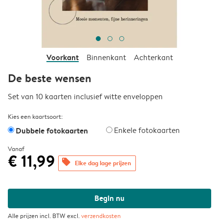
Voorkant
Binnenkant
Achterkant
De beste wensen
Set van 10 kaarten inclusief witte enveloppen
Kies een kaartsoort:
Dubbele fotokaarten
Enkele fotokaarten
Vanaf
€ 11,99
offers
Elke dag lage prijzen
Begin nu
Alle prijzen incl. BTW excl.
verzendkosten