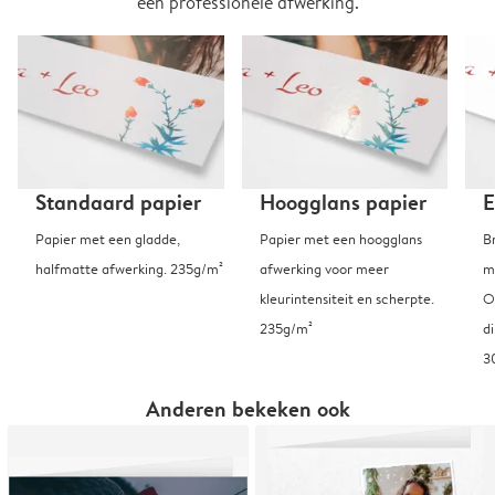
een professionele afwerking.
Standaard papier
Hoogglans papier
E
Papier met een gladde,
Papier met een hoogglans
B
halfmatte afwerking. 235g/m²
afwerking voor meer
m
kleurintensiteit en scherpte.
O
235g/m²
d
3
Anderen bekeken ook