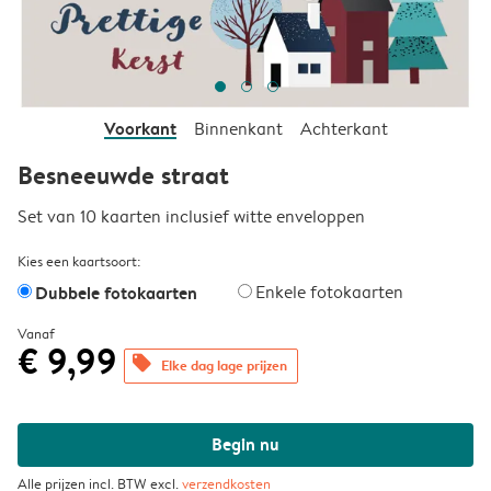
Voorkant
Binnenkant
Achterkant
Besneeuwde straat
Set van 10 kaarten inclusief witte enveloppen
Kies een kaartsoort:
Dubbele fotokaarten
Enkele fotokaarten
Vanaf
€ 9,99
offers
Elke dag lage prijzen
Begin nu
Alle prijzen incl. BTW excl.
verzendkosten