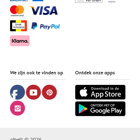
We zijn ook te vinden op
Ontdek onze apps
facebook
youtube
pinterest
instagram
albelli © 2026