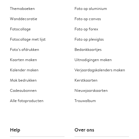
Themaboeken
Foto op aluminium
Wanddecoratie
Foto op canvas
Fotocollage
Foto op forex
Fotocollage met lijst
Foto op plexiglas
Foto’s afdrukken
Bedankkaartjes
Kaarten maken
Uitnodigingen maken
Kalender maken
Verjaardagskalenders maken
Mok bedrukken
Kerstkaarten
Cadeaubonnen
Nieuwjaarskaarten
Alle fotoproducten
Trouwalbum
Help
Over ons