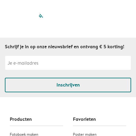
filled-pagination
outlined-paginatio
outlined-paginat
outlined-pagin
outlined-pag
outlined-p
Schrijf je in op onze nieuwsbrief en ontvang € 5 korting!
Inschrijven
Producten
Favorieten
Fotoboek maken
Poster maken