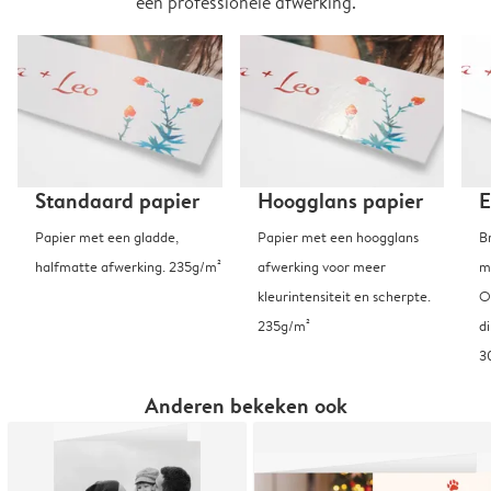
een professionele afwerking.
Standaard papier
Hoogglans papier
E
Papier met een gladde,
Papier met een hoogglans
B
halfmatte afwerking. 235g/m²
afwerking voor meer
m
kleurintensiteit en scherpte.
O
235g/m²
d
3
Anderen bekeken ook