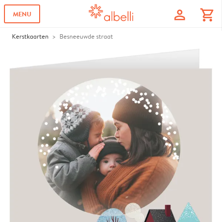
profile
shopping_cart
MENU
Kerstkaarten
Besneeuwde straat