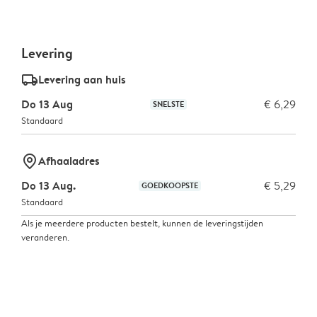
Levering
delivery_standard_v2
Levering aan huis
Do 13 Aug
€ 6,29
SNELSTE
Standaard
marker-pin
Afhaaladres
Do 13 Aug.
€ 5,29
GOEDKOOPSTE
Standaard
Als je meerdere producten bestelt, kunnen de leveringstijden
veranderen.