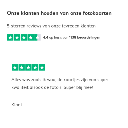
Onze klanten houden van onze fotokaarten
5-sterren reviews van onze tevreden klanten
4.4
op basis van
1138 beoordelingen
Alles was zoals ik wou, de kaartjes zijn van super
W
kwaliteit alsook de foto's. Super blij mee!
t
j
t
Klant