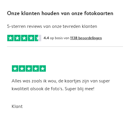
Onze klanten houden van onze fotokaarten
5-sterren reviews van onze tevreden klanten
4.4
op basis van
1138 beoordelingen
Alles was zoals ik wou, de kaartjes zijn van super
W
kwaliteit alsook de foto's. Super blij mee!
t
j
t
Klant