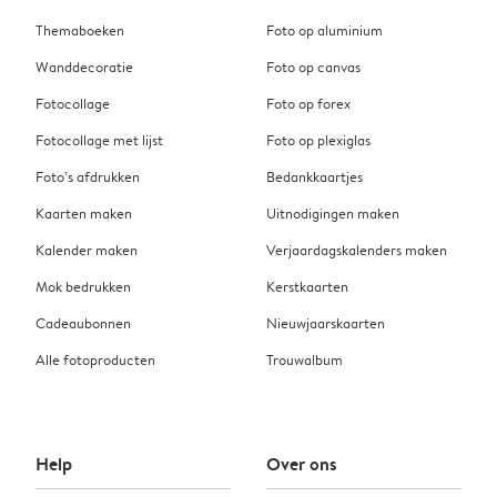
Themaboeken
Foto op aluminium
Wanddecoratie
Foto op canvas
Fotocollage
Foto op forex
Fotocollage met lijst
Foto op plexiglas
Foto’s afdrukken
Bedankkaartjes
Kaarten maken
Uitnodigingen maken
Kalender maken
Verjaardagskalenders maken
Mok bedrukken
Kerstkaarten
Cadeaubonnen
Nieuwjaarskaarten
Alle fotoproducten
Trouwalbum
Help
Over ons