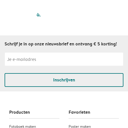
filled-pagination
outlined-paginatio
outlined-paginat
outlined-pagin
outlined-pag
outlined-p
Schrijf je in op onze nieuwsbrief en ontvang € 5 korting!
Inschrijven
Producten
Favorieten
Fotoboek maken
Poster maken