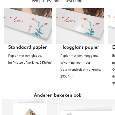
een professionele afwerking.
Standaard papier
Hoogglans papier
E
Papier met een gladde,
Papier met een hoogglans
B
halfmatte afwerking. 235g/m²
afwerking voor meer
m
kleurintensiteit en scherpte.
O
235g/m²
d
3
Anderen bekeken ook