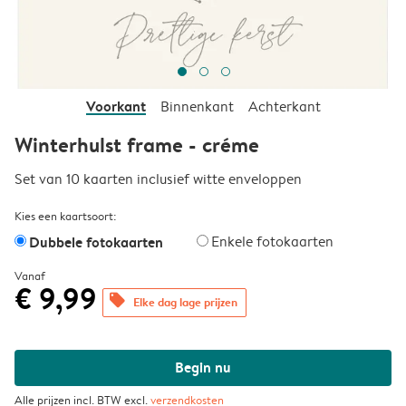
Voorkant
Binnenkant
Achterkant
Winterhulst frame - créme
Set van 10 kaarten inclusief witte enveloppen
Kies een kaartsoort:
Dubbele fotokaarten
Enkele fotokaarten
Vanaf
€ 9,99
offers
Elke dag lage prijzen
Begin nu
Alle prijzen incl. BTW excl.
verzendkosten