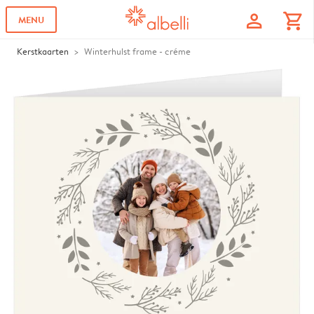
profile
shopping_cart
MENU
Kerstkaarten
Winterhulst frame - créme