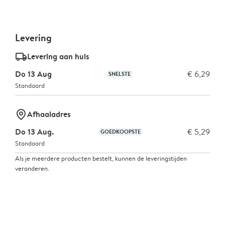
Levering
delivery_standard_v2
Levering aan huis
Do 13 Aug
€ 6,29
SNELSTE
Standaard
marker-pin
Afhaaladres
Do 13 Aug.
€ 5,29
GOEDKOOPSTE
Standaard
Als je meerdere producten bestelt, kunnen de leveringstijden
veranderen.