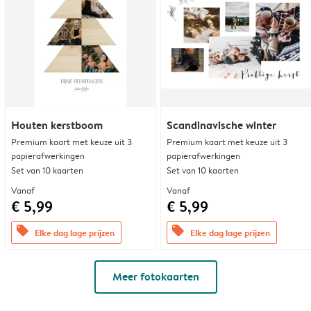
Houten kerstboom
Scandinavische winter
Premium kaart met keuze uit 3
Premium kaart met keuze uit 3
papierafwerkingen
papierafwerkingen
Set van 10 kaarten
Set van 10 kaarten
Vanaf
Vanaf
€ 5,99
€ 5,99
offers
offers
Elke dag lage prijzen
Elke dag lage prijzen
Meer fotokaarten