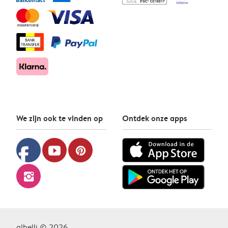
We zijn ook te vinden op
Ontdek onze apps
facebook
youtube
pinterest
instagram
albelli © 2026