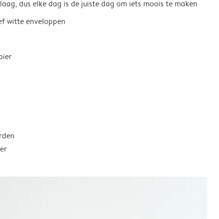
 laag, dus elke dag is de juiste dag om iets moois te maken
ief witte enveloppen
pier
rden
er