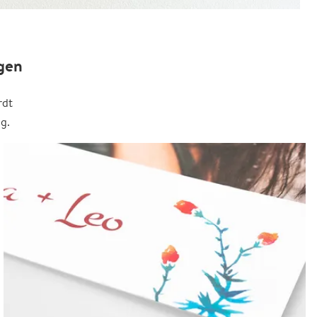
gen
rdt
g.