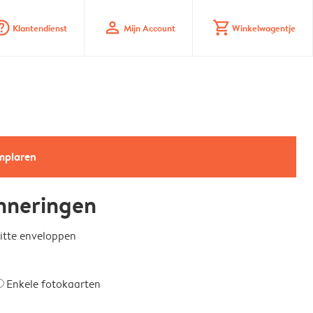
_mark_circle
profile
shopping_cart
Klantendienst
Mijn Account
Winkelwagentje
emplaren
nneringen
witte enveloppen
Enkele fotokaarten