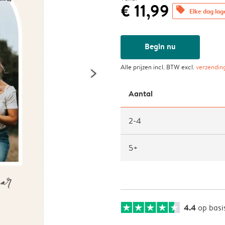
€ 11,99
offers
Elke dag lag
Begin nu
Alle prijzen incl. BTW excl.
verzendin
Aantal
2-4
5+
4.4
op basi