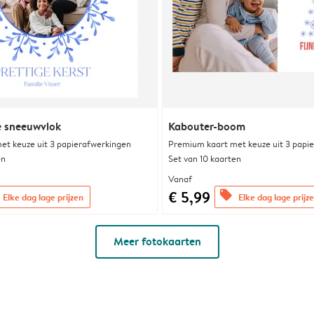
e sneeuwvlok
Kabouter-boom
et keuze uit 3 papierafwerkingen
Premium kaart met keuze uit 3 papi
en
Set van 10 kaarten
Vanaf
€ 5,99
offers
Elke dag lage prijzen
Elke dag lage prijz
Meer fotokaarten