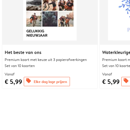
Het beste van ons
Waterkleurig
Premium kaart met keuze uit 3 papierafwerkingen
Premium kaart m
Set van 10 kaarten
Set van 10 kaart
Vanaf
Vanaf
€ 5,99
€ 5,99
offers
offers
Elke dag lage prijzen