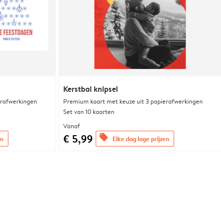
Kerstbal knipsel
erafwerkingen
Premium kaart met keuze uit 3 papierafwerkingen
Set van 10 kaarten
Vanaf
€ 5,99
offers
en
Elke dag lage prijzen