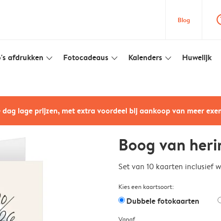
question
Blog
's afdrukken
Fotocadeaus
Kalenders
Huwelijk
slim_arrow_down
slim_arrow_down
slim_arrow_down
e dag lage prijzen, met extra voordeel bij aankoop van meer ex
Boog van heri
Set van 10 kaarten inclusief 
Kies een kaartsoort:
Dubbele fotokaarten
Vanaf