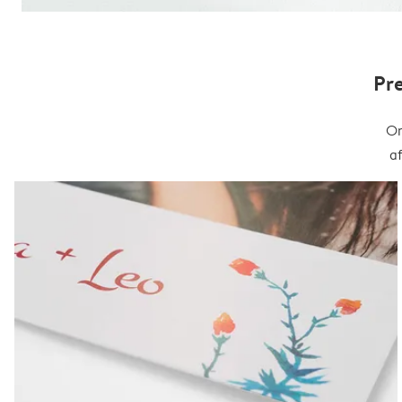
Pr
On
a