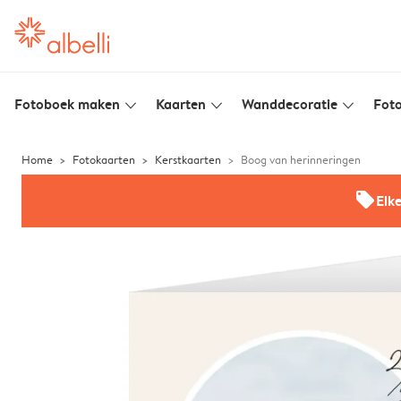
Fotoboek maken
Kaarten
Wanddecoratie
Foto
slim_arrow_down
slim_arrow_down
slim_arrow_down
Home
Fotokaarten
Kerstkaarten
Boog van herinneringen
offers
Elk