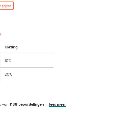
e prijzen
g
Korting
10%
20%
1138 beoordelingen
lees meer
s van