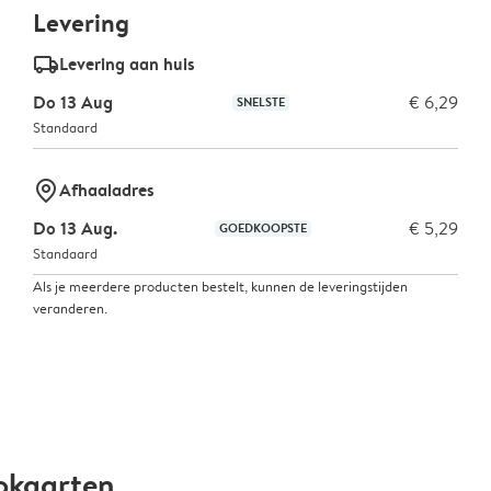
Levering
delivery_standard_v2
Levering aan huis
Do 13 Aug
€ 6,29
SNELSTE
Standaard
marker-pin
Afhaaladres
Do 13 Aug.
€ 5,29
GOEDKOOPSTE
Standaard
Als je meerdere producten bestelt, kunnen de leveringstijden
veranderen.
okaarten