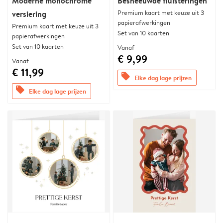
Moderne monochrome
Besneeuwde fluisteringen
Premium kaart met keuze uit 3
versiering
papierafwerkingen
Premium kaart met keuze uit 3
Set van 10 kaarten
papierafwerkingen
Set van 10 kaarten
Vanaf
€ 9,99
Vanaf
€ 11,99
offers
Elke dag lage prijzen
offers
Elke dag lage prijzen