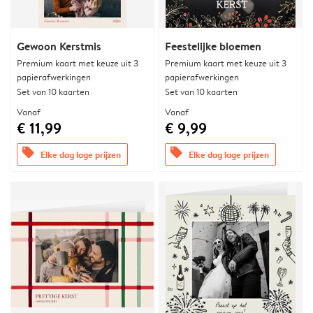
Gewoon Kerstmis
Feestelijke bloemen
Premium kaart met keuze uit 3
Premium kaart met keuze uit 3
papierafwerkingen
papierafwerkingen
Set van 10 kaarten
Set van 10 kaarten
Vanaf
Vanaf
€ 11,99
€ 9,99
offers
offers
Elke dag lage prijzen
Elke dag lage prijzen