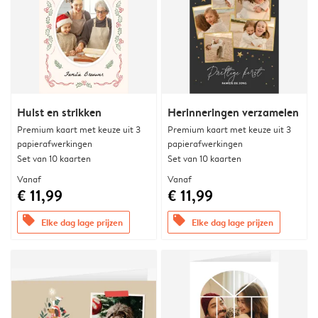
Hulst en strikken
Herinneringen verzamelen
Premium kaart met keuze uit 3
Premium kaart met keuze uit 3
papierafwerkingen
papierafwerkingen
Set van 10 kaarten
Set van 10 kaarten
Vanaf
Vanaf
€ 11,99
€ 11,99
offers
offers
Elke dag lage prijzen
Elke dag lage prijzen