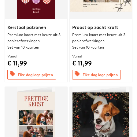
Kerstbal patronen
Proost op zacht kraft
Premium kaart met keuze uit 3
Premium kaart met keuze uit 3
papierafwerkingen
papierafwerkingen
Set van 10 kaarten
Set van 10 kaarten
Vanaf
Vanaf
€ 11,99
€ 11,99
offers
offers
Elke dag lage prijzen
Elke dag lage prijzen