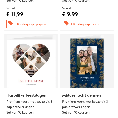
Set van 10 kaarten
Set van 10 kaarten
Vanaf
Vanaf
€ 11,99
€ 9,99
offers
offers
Elke dag lage prijzen
Elke dag lage prijzen
Hartelijke feestdagen
Middernacht dennen
Premium kaart met keuze uit 3
Premium kaart met keuze uit 3
papierafwerkingen
papierafwerkingen
Set van 10 kaarten
Set van 10 kaarten