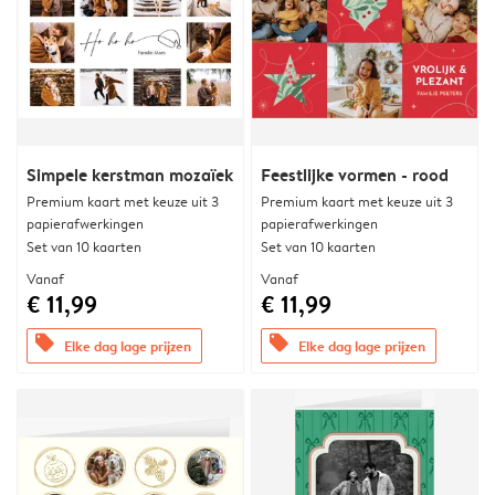
Simpele kerstman mozaïek
Feestlijke vormen - rood
Premium kaart met keuze uit 3
Premium kaart met keuze uit 3
papierafwerkingen
papierafwerkingen
Set van 10 kaarten
Set van 10 kaarten
Vanaf
Vanaf
€ 11,99
€ 11,99
offers
offers
Elke dag lage prijzen
Elke dag lage prijzen