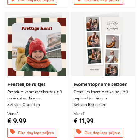
Feestelijke ruitjes
Momentopname seizoen
Premium kaart met keuze uit 3
Premium kaart met keuze uit 3
papierafwerkingen
papierafwerkingen
Set van 10 kaarten
Set van 10 kaarten
Vanaf
Vanaf
€ 9,99
€ 11,99
offers
offers
Elke dag lage prijzen
Elke dag lage prijzen