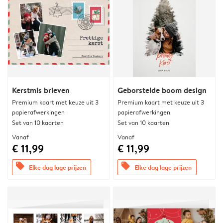
Kerstmis brieven
Geborstelde boom design
Premium kaart met keuze uit 3
Premium kaart met keuze uit 3
papierafwerkingen
papierafwerkingen
Set van 10 kaarten
Set van 10 kaarten
Vanaf
Vanaf
€ 11,99
€ 11,99
offers
offers
Elke dag lage prijzen
Elke dag lage prijzen