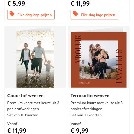
€ 5,99
€ 11,99
offers
offers
Elke dag lage prijzen
Elke dag lage prijzen
Goudstof wensen
Terracotta wensen
Premium kaart met keuze uit 3
Premium kaart met keuze uit 3
papierafwerkingen
papierafwerkingen
Set van 10 kaarten
Set van 10 kaarten
Vanaf
Vanaf
€ 11,99
€ 9,99