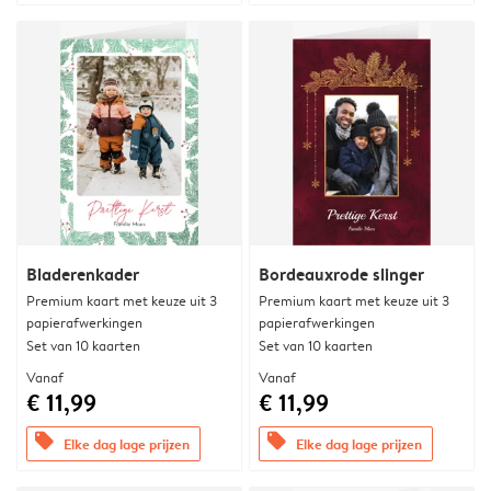
Bladerenkader
Bordeauxrode slinger
Premium kaart met keuze uit 3
Premium kaart met keuze uit 3
papierafwerkingen
papierafwerkingen
Set van 10 kaarten
Set van 10 kaarten
Vanaf
Vanaf
€ 11,99
€ 11,99
offers
offers
Elke dag lage prijzen
Elke dag lage prijzen