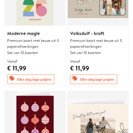
Moderne magie
Volksduif - kraft
Premium kaart met keuze uit 3
Premium kaart met keuze uit 3
papierafwerkingen
papierafwerkingen
Set van 10 kaarten
Set van 10 kaarten
Vanaf
Vanaf
€ 11,99
€ 11,99
offers
offers
Elke dag lage prijzen
Elke dag lage prijzen