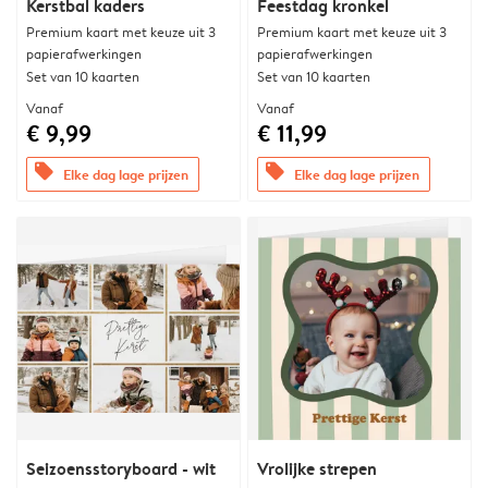
Kerstbal kaders
Feestdag kronkel
Premium kaart met keuze uit 3
Premium kaart met keuze uit 3
papierafwerkingen
papierafwerkingen
Set van 10 kaarten
Set van 10 kaarten
Vanaf
Vanaf
€ 9,99
€ 11,99
offers
offers
Elke dag lage prijzen
Elke dag lage prijzen
Seizoensstoryboard - wit
Vrolijke strepen