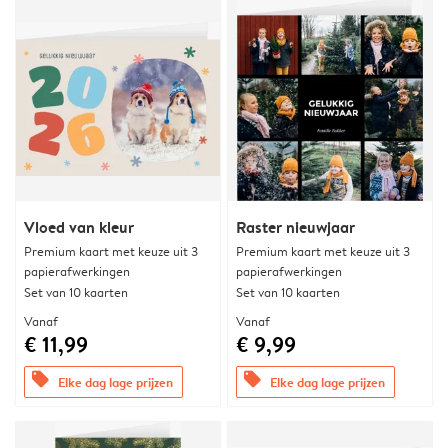
Vloed van kleur
Raster nieuwjaar
Premium kaart met keuze uit 3
Premium kaart met keuze uit 3
papierafwerkingen
papierafwerkingen
Set van 10 kaarten
Set van 10 kaarten
Vanaf
Vanaf
€ 11,99
€ 9,99
offers
offers
Elke dag lage prijzen
Elke dag lage prijzen