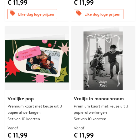
€ 11,99
€ 11,99
offers
offers
Elke dag lage prijzen
Elke dag lage prijzen
Vrolijke pop
Vrolijk in monochroom
Premium kaart met keuze uit 3
Premium kaart met keuze uit 3
papierafwerkingen
papierafwerkingen
Set van 10 kaarten
Set van 10 kaarten
Vanaf
Vanaf
€ 11,99
€ 11,99