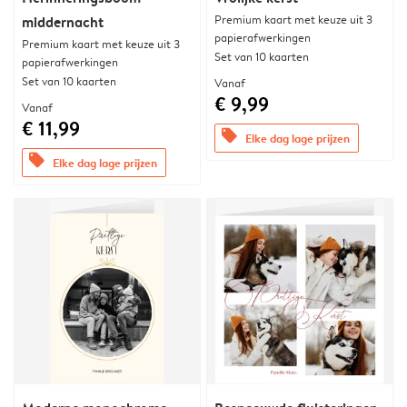
Premium kaart met keuze uit 3
middernacht
papierafwerkingen
Premium kaart met keuze uit 3
Set van 10 kaarten
papierafwerkingen
Set van 10 kaarten
Vanaf
€ 9,99
Vanaf
€ 11,99
offers
Elke dag lage prijzen
offers
Elke dag lage prijzen