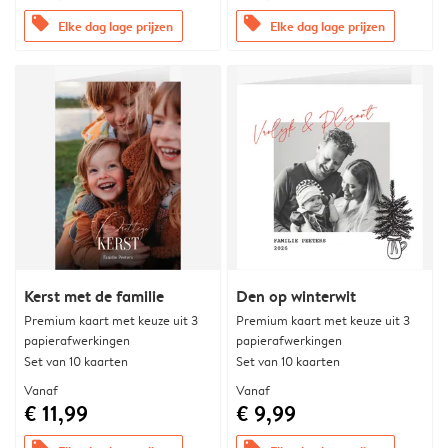
offers
offers
Elke dag lage prijzen
Elke dag lage prijzen
Kerst met de familie
Den op winterwit
Premium kaart met keuze uit 3
Premium kaart met keuze uit 3
papierafwerkingen
papierafwerkingen
Set van 10 kaarten
Set van 10 kaarten
Vanaf
Vanaf
€ 11,99
€ 9,99