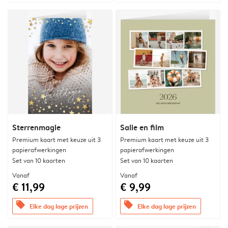
Sterrenmagie
Salie en film
Premium kaart met keuze uit 3
Premium kaart met keuze uit 3
papierafwerkingen
papierafwerkingen
Set van 10 kaarten
Set van 10 kaarten
Vanaf
Vanaf
€ 11,99
€ 9,99
offers
offers
Elke dag lage prijzen
Elke dag lage prijzen