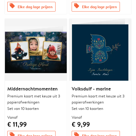
offers
offers
Elke dag lage prijzen
Elke dag lage prijzen
Middernachtmomenten
Volksduif - marine
Premium kaart met keuze uit 3
Premium kaart met keuze uit 3
papierafwerkingen
papierafwerkingen
Set van 10 kaarten
Set van 10 kaarten
Vanaf
Vanaf
€ 11,99
€ 9,99
offers
offers
Elke dag lage prijzen
Elke dag lage prijzen