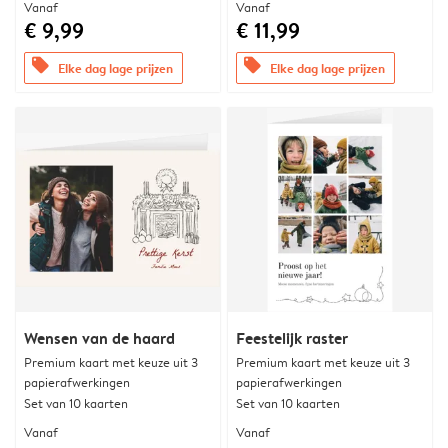
Vanaf
Vanaf
€ 9,99
€ 11,99
offers
offers
Elke dag lage prijzen
Elke dag lage prijzen
Wensen van de haard
Feestelijk raster
Premium kaart met keuze uit 3
Premium kaart met keuze uit 3
papierafwerkingen
papierafwerkingen
Set van 10 kaarten
Set van 10 kaarten
Vanaf
Vanaf