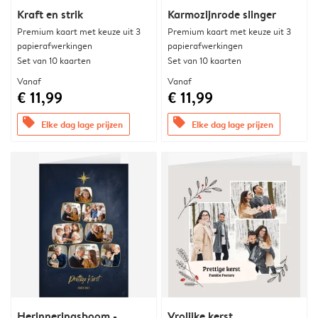
Kraft en strik
Karmozijnrode slinger
Premium kaart met keuze uit 3
Premium kaart met keuze uit 3
papierafwerkingen
papierafwerkingen
Set van 10 kaarten
Set van 10 kaarten
Vanaf
Vanaf
€ 11,99
€ 11,99
offers
offers
Elke dag lage prijzen
Elke dag lage prijzen
Herinneringsboom -
Vrolijke kerst