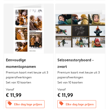
Eenvoudige
Seizoensstoryboard -
momentopnamen
zwart
Premium kaart met keuze uit 3
Premium kaart met keuze uit 3
papierafwerkingen
papierafwerkingen
Set van 10 kaarten
Set van 10 kaarten
Vanaf
Vanaf
€ 11,99
€ 11,99
offers
offers
Elke dag lage prijzen
Elke dag lage prijzen