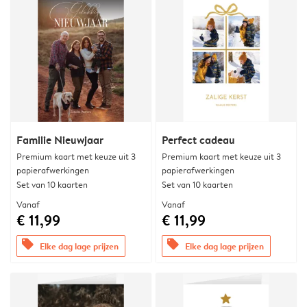
Familie Nieuwjaar
Perfect cadeau
Premium kaart met keuze uit 3
Premium kaart met keuze uit 3
papierafwerkingen
papierafwerkingen
Set van 10 kaarten
Set van 10 kaarten
Vanaf
Vanaf
€ 11,99
€ 11,99
offers
offers
Elke dag lage prijzen
Elke dag lage prijzen