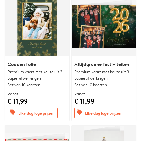
Gouden folie
Altijdgroene festiviteiten
Premium kaart met keuze uit 3
Premium kaart met keuze uit 3
papierafwerkingen
papierafwerkingen
Set van 10 kaarten
Set van 10 kaarten
Vanaf
Vanaf
€ 11,99
€ 11,99
offers
offers
Elke dag lage prijzen
Elke dag lage prijzen