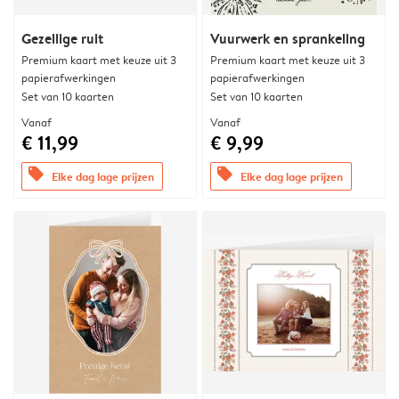
Gezellige ruit
Vuurwerk en sprankeling
Premium kaart met keuze uit 3
Premium kaart met keuze uit 3
papierafwerkingen
papierafwerkingen
Set van 10 kaarten
Set van 10 kaarten
Vanaf
Vanaf
€ 11,99
€ 9,99
offers
offers
Elke dag lage prijzen
Elke dag lage prijzen