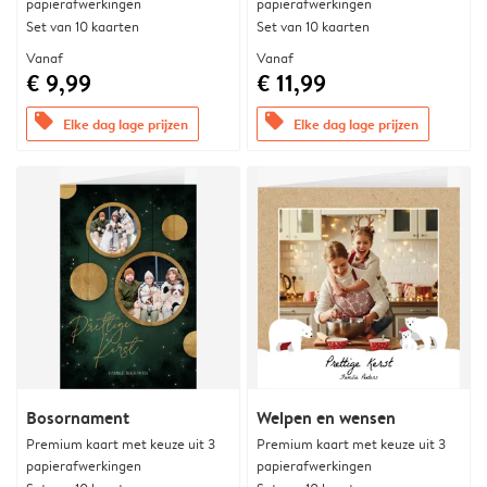
papierafwerkingen
papierafwerkingen
Set van 10 kaarten
Set van 10 kaarten
Vanaf
Vanaf
€ 9,99
€ 11,99
offers
offers
Elke dag lage prijzen
Elke dag lage prijzen
Bosornament
Welpen en wensen
Premium kaart met keuze uit 3
Premium kaart met keuze uit 3
papierafwerkingen
papierafwerkingen