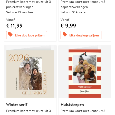
Premium kaart met keuze uit 3
Premium kaart met keuze uit 3
papierafwerkingen
papierafwerkingen
Set van 10 kaarten
Set van 10 kaarten
Vanaf
Vanaf
€ 11,99
€ 9,99
offers
offers
Elke dag lage prijzen
Elke dag lage prijzen
Winter serif
Hulststrepen
Premium kaart met keuze uit 3
Premium kaart met keuze uit 3