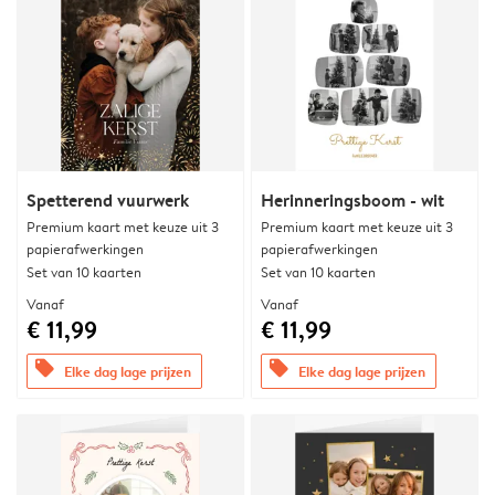
Spetterend vuurwerk
Herinneringsboom - wit
Premium kaart met keuze uit 3
Premium kaart met keuze uit 3
papierafwerkingen
papierafwerkingen
Set van 10 kaarten
Set van 10 kaarten
Vanaf
Vanaf
€ 11,99
€ 11,99
offers
offers
Elke dag lage prijzen
Elke dag lage prijzen