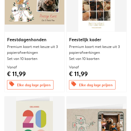
Feestdagenhonden
Feestelijk kader
Premium kaart met keuze uit 3
Premium kaart met keuze uit 3
papierafwerkingen
papierafwerkingen
Set van 10 kaarten
Set van 10 kaarten
Vanaf
Vanaf
€ 11,99
€ 11,99
offers
offers
Elke dag lage prijzen
Elke dag lage prijzen