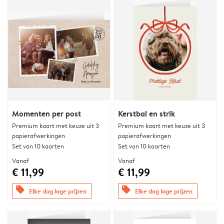
Momenten per post
Kerstbal en strik
Premium kaart met keuze uit 3
Premium kaart met keuze uit 3
papierafwerkingen
papierafwerkingen
Set van 10 kaarten
Set van 10 kaarten
Vanaf
Vanaf
€ 11,99
€ 11,99
offers
offers
Elke dag lage prijzen
Elke dag lage prijzen