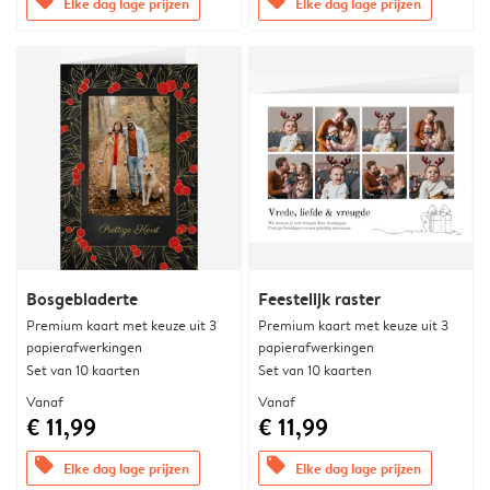
offers
offers
Elke dag lage prijzen
Elke dag lage prijzen
Bosgebladerte
Feestelijk raster
Premium kaart met keuze uit 3
Premium kaart met keuze uit 3
papierafwerkingen
papierafwerkingen
Set van 10 kaarten
Set van 10 kaarten
Vanaf
Vanaf
€ 11,99
€ 11,99
offers
offers
Elke dag lage prijzen
Elke dag lage prijzen