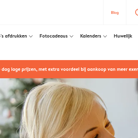
question
Blog
's afdrukken
Fotocadeaus
Kalenders
Huwelijk
slim_arrow_down
slim_arrow_down
slim_arrow_down
e dag lage prijzen, met extra voordeel bij aankoop van meer ex