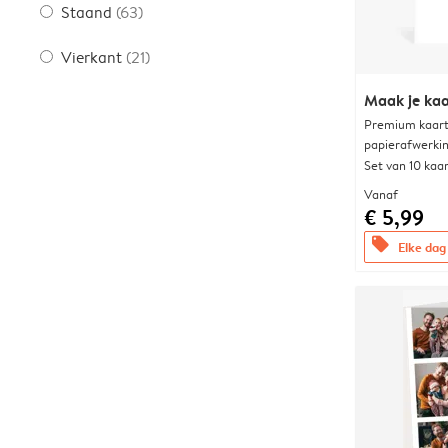
Staand
(63)
Vierkant
(21)
Maak je kaa
Premium kaart 
papierafwerki
Set van 10 kaa
Vanaf
€ 5,99
offers
Elke dag 