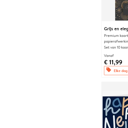
Grijs en el
Premium kaart 
papierafwerki
Set van 10 kaa
Vanaf
€ 11,99
offers
Elke dag 