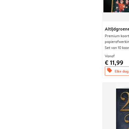
Altijdgroene
Premium kaart 
papierafwerki
Set van 10 kaa
Vanaf
€ 11,99
offers
Elke dag 