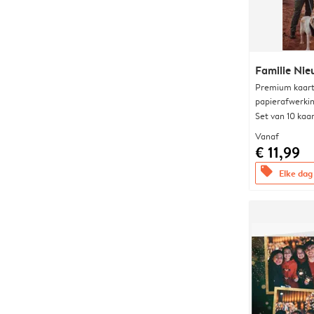
Familie Nie
Premium kaart 
papierafwerki
Set van 10 kaa
Vanaf
€ 11,99
offers
Elke dag 