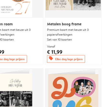
en raam
Metalen boog frame
 kaart met keuze uit 3
Premium kaart met keuze uit 3
fwerkingen
papierafwerkingen
 10 kaarten
Set van 10 kaarten
Vanaf
99
€ 11,99
offers
ke dag lage prijzen
Elke dag lage prijzen