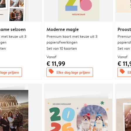
ame seizoen
Moderne magie
Proost
met keuze uit 3
Premium kaart met keuze uit 3
Premium
ngen
papierafwerkingen
papiera
rten
Set van 10 kaarten
Set van
Vanaf
Vanaf
€ 11,99
€ 11,
offers
offers
lage prijzen
Elke dag lage prijzen
El