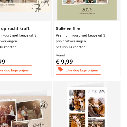
 op zacht kraft
Salie en film
 kaart met keuze uit 3
Premium kaart met keuze uit 3
fwerkingen
papierafwerkingen
 10 kaarten
Set van 10 kaarten
Vanaf
99
€ 9,99
offers
ke dag lage prijzen
Elke dag lage prijzen