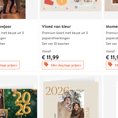
uwjaar
Vloed van kleur
Momen
met keuze uit 3
Premium kaart met keuze uit 3
Premium
ngen
papierafwerkingen
papiera
rten
Set van 10 kaarten
Set van
Vanaf
Vanaf
€ 11,99
€ 11,
offers
offers
lage prijzen
Elke dag lage prijzen
El