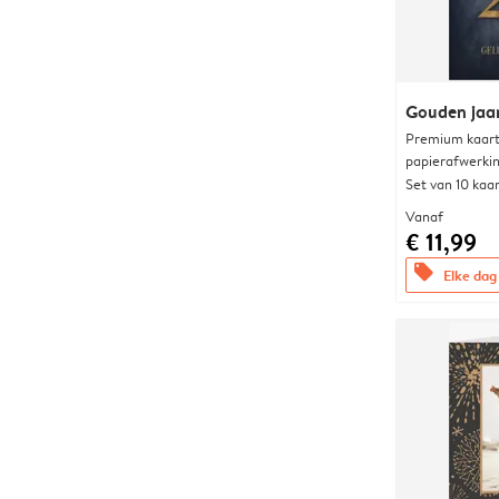
Gouden jaa
Premium kaart 
papierafwerki
Set van 10 kaa
Vanaf
€ 11,99
offers
Elke dag 