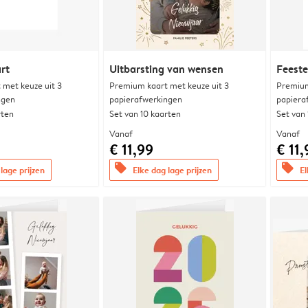
rt
Uitbarsting van wensen
Feeste
met keuze uit 3
Premium kaart met keuze uit 3
Premium
ngen
papierafwerkingen
papiera
rten
Set van 10 kaarten
Set van
Vanaf
Vanaf
€ 11,99
€ 11,
offers
offers
lage prijzen
Elke dag lage prijzen
El