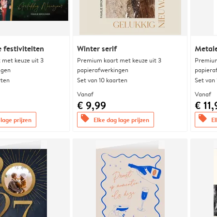
 festiviteiten
Winter serif
Metal
met keuze uit 3
Premium kaart met keuze uit 3
Premium
ngen
papierafwerkingen
papiera
rten
Set van 10 kaarten
Set van
Vanaf
Vanaf
€ 9,99
€ 11,
offers
offers
lage prijzen
Elke dag lage prijzen
El