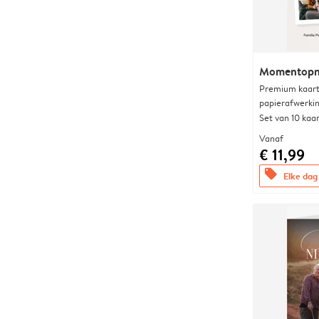
Momentopn
Premium kaart 
papierafwerki
Set van 10 kaa
Vanaf
€ 11,99
offers
Elke dag 