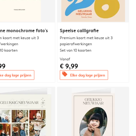
ne monochrome foto's
Speelse calligrafie
 kaart met keuze uit 3
Premium kaart met keuze uit 3
fwerkingen
papierafwerkingen
 10 kaarten
Set van 10 kaarten
Vanaf
99
€ 9,99
offers
ke dag lage prijzen
Elke dag lage prijzen