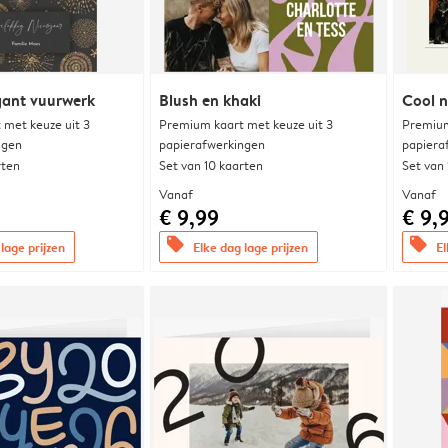
egant vuurwerk
Blush en khaki
Cool n
met keuze uit 3
Premium kaart met keuze uit 3
Premium
ngen
papierafwerkingen
papiera
rten
Set van 10 kaarten
Set van
Vanaf
Vanaf
€ 9,99
€ 9,
offers
offers
lage prijzen
Elke dag lage prijzen
El