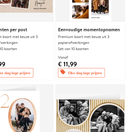
ten per post
Eenvoudige momentopnamen
 kaart met keuze uit 3
Premium kaart met keuze uit 3
fwerkingen
papierafwerkingen
 10 kaarten
Set van 10 kaarten
Vanaf
99
€ 11,99
offers
ke dag lage prijzen
Elke dag lage prijzen