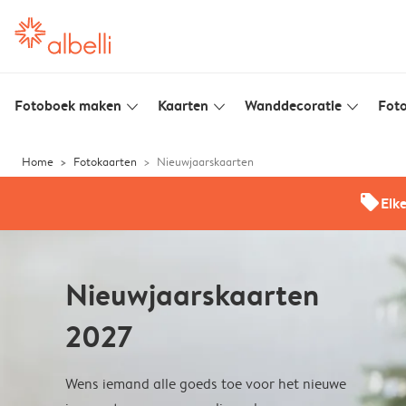
Fotoboek maken
Kaarten
Wanddecoratie
Foto
slim_arrow_down
slim_arrow_down
slim_arrow_down
Home
Fotokaarten
Nieuwjaarskaarten
offers
Elk
Nieuwjaarskaarten
2027
Wens iemand alle goeds toe voor het nieuwe