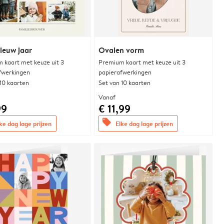
ieuw jaar
Ovalen vorm
 kaart met keuze uit 3
Premium kaart met keuze uit 3
fwerkingen
papierafwerkingen
 10 kaarten
Set van 10 kaarten
Vanaf
99
€ 11,99
offers
ke dag lage prijzen
Elke dag lage prijzen