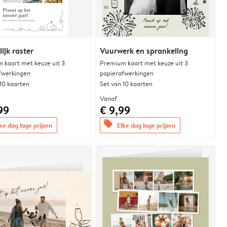
lijk raster
Vuurwerk en sprankeling
 kaart met keuze uit 3
Premium kaart met keuze uit 3
fwerkingen
papierafwerkingen
 10 kaarten
Set van 10 kaarten
Vanaf
99
€ 9,99
offers
ke dag lage prijzen
Elke dag lage prijzen