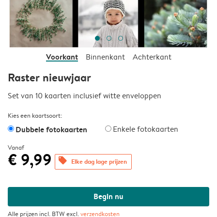
Voorkant
Binnenkant
Achterkant
Raster nieuwjaar
Set van 10 kaarten inclusief witte enveloppen
Kies een kaartsoort:
Dubbele fotokaarten
Enkele fotokaarten
Vanaf
€ 9,99
offers
Elke dag lage prijzen
Begin nu
Alle prijzen incl. BTW excl.
verzendkosten