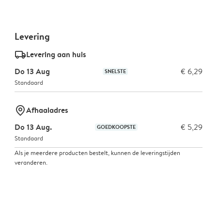
Levering
delivery_standard_v2
Levering aan huis
Do 13 Aug
€ 6,29
SNELSTE
Standaard
marker-pin
Afhaaladres
Do 13 Aug.
€ 5,29
GOEDKOOPSTE
Standaard
Als je meerdere producten bestelt, kunnen de leveringstijden
veranderen.