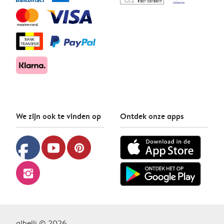
We zijn ook te vinden op
Ontdek onze apps
facebook
youtube
pinterest
instagram
albelli © 2026