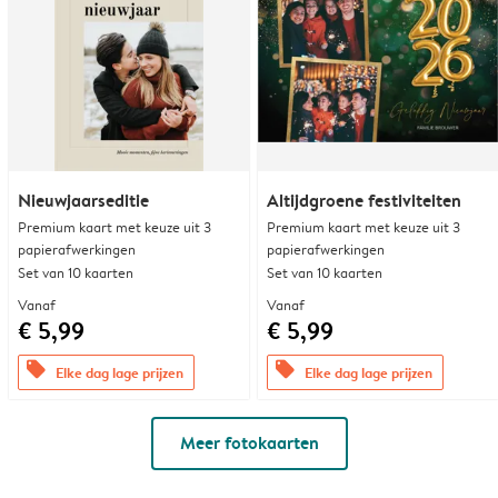
Nieuwjaarseditie
Altijdgroene festiviteiten
Premium kaart met keuze uit 3
Premium kaart met keuze uit 3
papierafwerkingen
papierafwerkingen
Set van 10 kaarten
Set van 10 kaarten
Vanaf
Vanaf
€ 5,99
€ 5,99
offers
offers
Elke dag lage prijzen
Elke dag lage prijzen
Meer fotokaarten