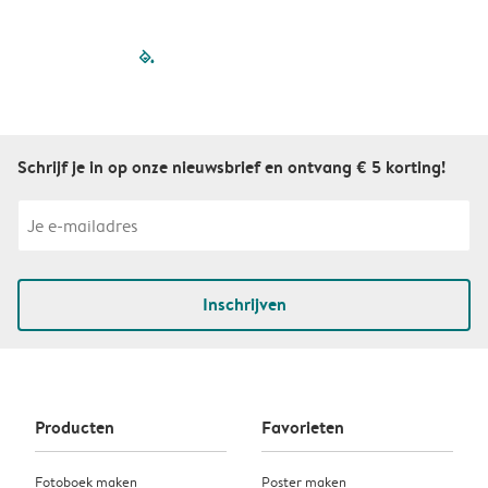
filled-pagination
outlined-paginatio
outlined-paginat
outlined-pagin
outlined-pag
outlined-p
Schrijf je in op onze nieuwsbrief en ontvang € 5 korting!
Inschrijven
Producten
Favorieten
Fotoboek maken
Poster maken