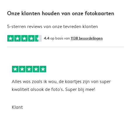
Onze klanten houden van onze fotokaarten
5-sterren reviews van onze tevreden klanten
4.4
op basis van
1138 beoordelingen
Alles was zoals ik wou, de kaartjes zijn van super
W
kwaliteit alsook de foto's. Super blij mee!
t
j
t
Klant