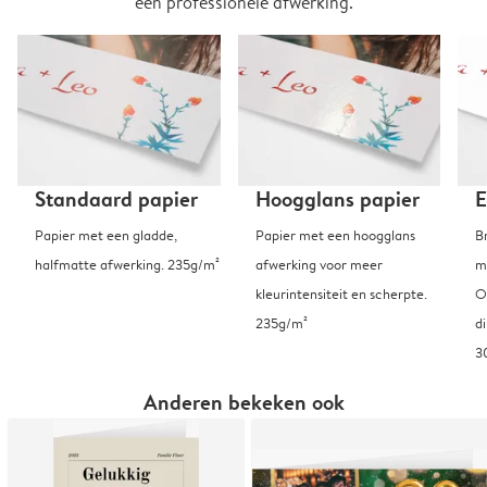
een professionele afwerking.
Standaard papier
Hoogglans papier
E
Papier met een gladde,
Papier met een hoogglans
B
halfmatte afwerking. 235g/m²
afwerking voor meer
m
kleurintensiteit en scherpte.
O
235g/m²
d
3
Anderen bekeken ook