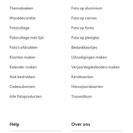
Themaboeken
Foto op aluminium
Wanddecoratie
Foto op canvas
Fotocollage
Foto op forex
Fotocollage met lijst
Foto op plexiglas
Foto’s afdrukken
Bedankkaartjes
Kaarten maken
Uitnodigingen maken
Kalender maken
Verjaardagskalenders maken
Mok bedrukken
Kerstkaarten
Cadeaubonnen
Nieuwjaarskaarten
Alle fotoproducten
Trouwalbum
Help
Over ons