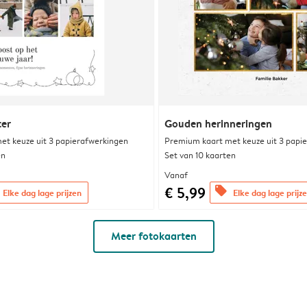
ter
Gouden herinneringen
et keuze uit 3 papierafwerkingen
Premium kaart met keuze uit 3 papi
en
Set van 10 kaarten
Vanaf
€ 5,99
offers
Elke dag lage prijzen
Elke dag lage prijz
Meer fotokaarten