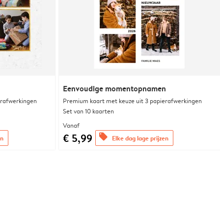
Eenvoudige momentopnamen
erafwerkingen
Premium kaart met keuze uit 3 papierafwerkingen
Set van 10 kaarten
Vanaf
€ 5,99
offers
en
Elke dag lage prijzen