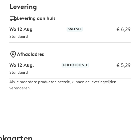
Levering
delivery_standard_v2
Levering aan huis
Wo 12 Aug
€ 6,29
SNELSTE
Standaard
marker-pin
Afhaaladres
Wo 12 Aug.
€ 5,29
GOEDKOOPSTE
Standaard
Als je meerdere producten bestelt, kunnen de leveringstijden
veranderen.
okaarten