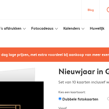
question
Blog
's afdrukken
Fotocadeaus
Kalenders
Huwelijk
slim_arrow_down
slim_arrow_down
slim_arrow_down
e dag lage prijzen, met extra voordeel bij aankoop van meer ex
Nieuwjaar in G
Set van 10 kaarten inclusief 
Kies een kaartsoort:
Dubbele fotokaarten
Vanaf