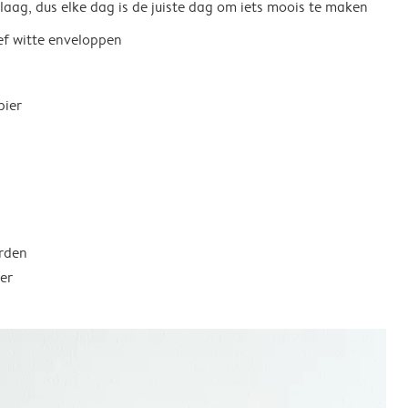
 laag, dus elke dag is de juiste dag om iets moois te maken
ief witte enveloppen
pier
rden
er