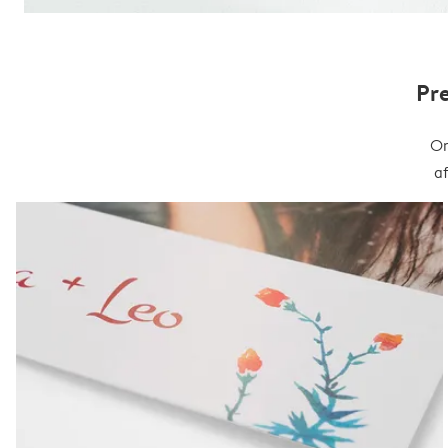
Pr
On
a