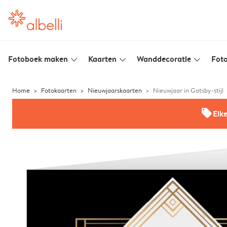
Fotoboek maken
Kaarten
Wanddecoratie
Foto
slim_arrow_down
slim_arrow_down
slim_arrow_down
Home
Fotokaarten
Nieuwjaarskaarten
Nieuwjaar in Gatsby-stijl
offers
Elk