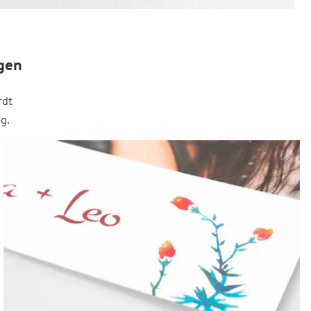
gen
rdt
g.