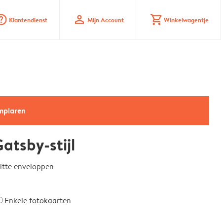
_mark_circle
profile
shopping_cart
Klantendienst
Mijn Account
Winkelwagentje
emplaren
atsby-stijl
witte enveloppen
Enkele fotokaarten