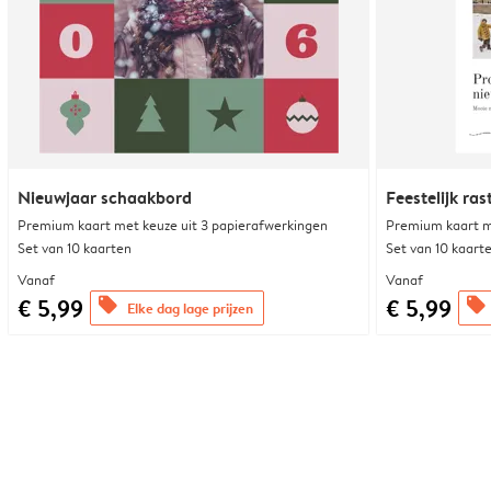
Nieuwjaar schaakbord
Feestelijk ras
Premium kaart met keuze uit 3 papierafwerkingen
Premium kaart m
Set van 10 kaarten
Set van 10 kaart
Vanaf
Vanaf
€ 5,99
€ 5,99
offers
offers
Elke dag lage prijzen