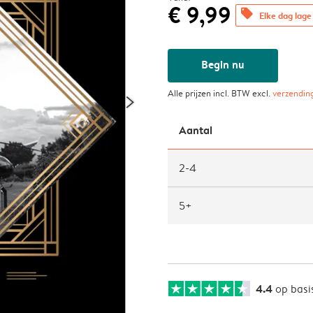
€ 9,99
offers
Elke dag lage 
Begin nu
Alle prijzen incl. BTW excl.
verzendin
Aantal
2-4
5+
4.4
op basi