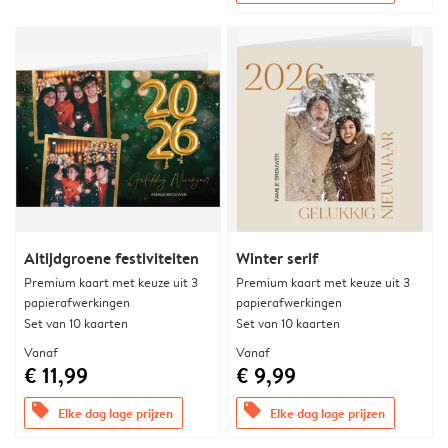
Altijdgroene festiviteiten
Winter serif
Premium kaart met keuze uit 3
Premium kaart met keuze uit 3
papierafwerkingen
papierafwerkingen
Set van 10 kaarten
Set van 10 kaarten
Vanaf
Vanaf
€ 11,99
€ 9,99
offers
offers
Elke dag lage prijzen
Elke dag lage prijzen