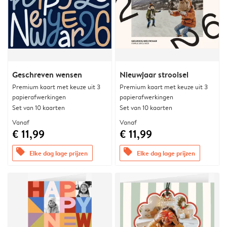
Geschreven wensen
Nieuwjaar strooisel
Premium kaart met keuze uit 3
Premium kaart met keuze uit 3
papierafwerkingen
papierafwerkingen
Set van 10 kaarten
Set van 10 kaarten
Vanaf
Vanaf
€ 11,99
€ 11,99
offers
offers
Elke dag lage prijzen
Elke dag lage prijzen