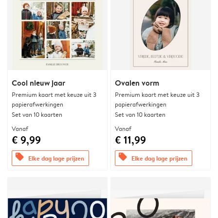
Cool nieuw jaar
Ovalen vorm
Premium kaart met keuze uit 3
Premium kaart met keuze uit 3
papierafwerkingen
papierafwerkingen
Set van 10 kaarten
Set van 10 kaarten
Vanaf
Vanaf
€ 9,99
€ 11,99
offers
offers
Elke dag lage prijzen
Elke dag lage prijzen