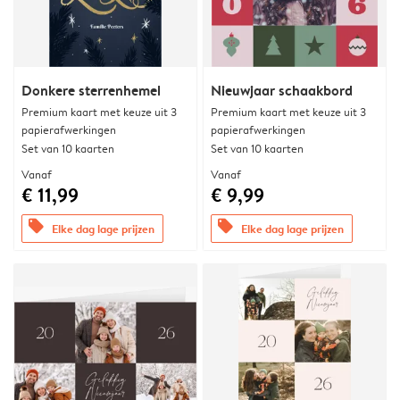
Donkere sterrenhemel
Nieuwjaar schaakbord
Premium kaart met keuze uit 3
Premium kaart met keuze uit 3
papierafwerkingen
papierafwerkingen
Set van 10 kaarten
Set van 10 kaarten
Vanaf
Vanaf
€ 11,99
€ 9,99
offers
offers
Elke dag lage prijzen
Elke dag lage prijzen