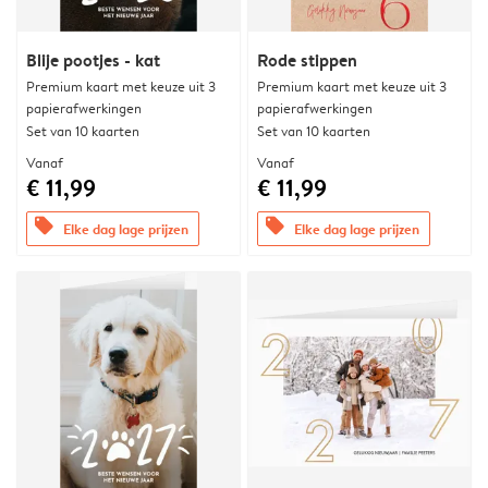
Blije pootjes - kat
Rode stippen
Premium kaart met keuze uit 3
Premium kaart met keuze uit 3
papierafwerkingen
papierafwerkingen
Set van 10 kaarten
Set van 10 kaarten
Vanaf
Vanaf
€ 11,99
€ 11,99
offers
offers
Elke dag lage prijzen
Elke dag lage prijzen