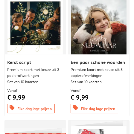
Kerst script
Een paar schone woorden
Premium kaart met keuze uit 3
Premium kaart met keuze uit 3
papierafwerkingen
papierafwerkingen
Set van 10 kaarten
Set van 10 kaarten
Vanaf
Vanaf
€ 9,99
€ 9,99
offers
offers
Elke dag lage prijzen
Elke dag lage prijzen