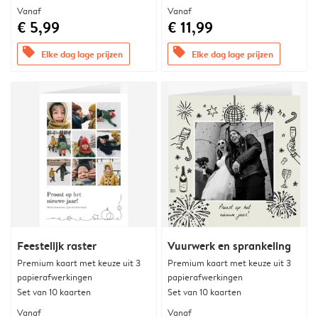
Vanaf
Vanaf
€ 5,99
€ 11,99
offers
offers
Elke dag lage prijzen
Elke dag lage prijzen
Feestelijk raster
Vuurwerk en sprankeling
Premium kaart met keuze uit 3
Premium kaart met keuze uit 3
papierafwerkingen
papierafwerkingen
Set van 10 kaarten
Set van 10 kaarten
Vanaf
Vanaf