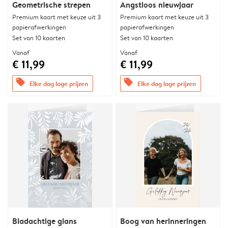
Geometrische strepen
Angstloos nieuwjaar
Premium kaart met keuze uit 3
Premium kaart met keuze uit 3
papierafwerkingen
papierafwerkingen
Set van 10 kaarten
Set van 10 kaarten
Vanaf
Vanaf
€ 11,99
€ 11,99
offers
offers
Elke dag lage prijzen
Elke dag lage prijzen
Bladachtige glans
Boog van herinneringen