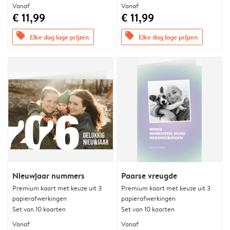
Vanaf
Vanaf
€ 11,99
€ 11,99
offers
offers
Elke dag lage prijzen
Elke dag lage prijzen
Nieuwjaar nummers
Paarse vreugde
Premium kaart met keuze uit 3
Premium kaart met keuze uit 3
papierafwerkingen
papierafwerkingen
Set van 10 kaarten
Set van 10 kaarten
Vanaf
Vanaf