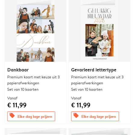
Dankbaar
Gevarieerd lettertype
Premium kaart met keuze uit 3
Premium kaart met keuze uit 3
papierafwerkingen
papierafwerkingen
Set van 10 kaarten
Set van 10 kaarten
Vanaf
Vanaf
€ 11,99
€ 11,99
offers
offers
Elke dag lage prijzen
Elke dag lage prijzen