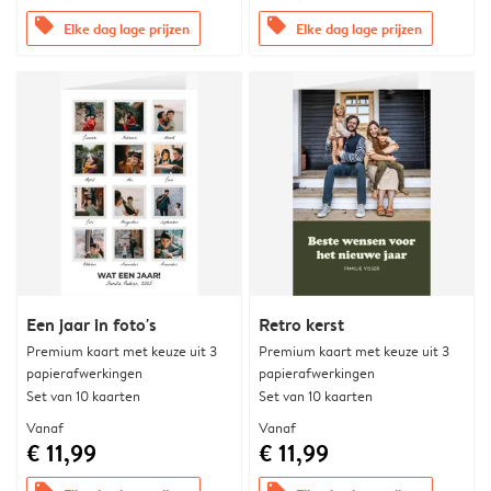
offers
offers
Elke dag lage prijzen
Elke dag lage prijzen
Een jaar in foto's
Retro kerst
Premium kaart met keuze uit 3
Premium kaart met keuze uit 3
papierafwerkingen
papierafwerkingen
Set van 10 kaarten
Set van 10 kaarten
Vanaf
Vanaf
€ 11,99
€ 11,99