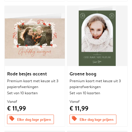
Rode besjes accent
Groene boog
Premium kaart met keuze uit 3
Premium kaart met keuze uit 3
papierafwerkingen
papierafwerkingen
Set van 10 kaarten
Set van 10 kaarten
Vanaf
Vanaf
€ 11,99
€ 11,99
offers
offers
Elke dag lage prijzen
Elke dag lage prijzen