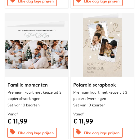
offers
offers
Elke dag lage prijzen
Elke dag lage prijzen
Familie momenten
Polaroid scrapbook
Premium kaart met keuze uit 3
Premium kaart met keuze uit 3
papierafwerkingen
papierafwerkingen
Set van 10 kaarten
Set van 10 kaarten
Vanaf
Vanaf
€ 11,99
€ 11,99
offers
offers
Elke dag lage prijzen
Elke dag lage prijzen