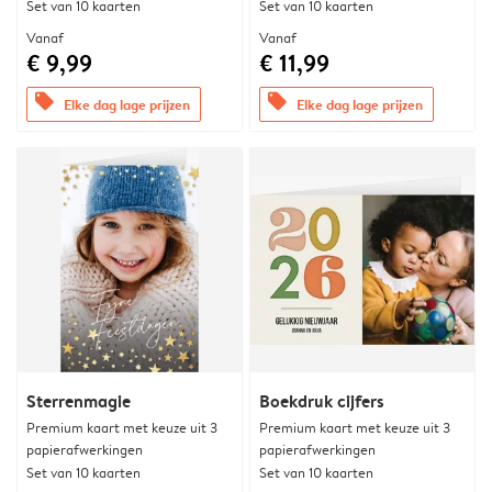
Set van 10 kaarten
Set van 10 kaarten
Vanaf
Vanaf
€ 9,99
€ 11,99
offers
offers
Elke dag lage prijzen
Elke dag lage prijzen
Sterrenmagie
Boekdruk cijfers
Premium kaart met keuze uit 3
Premium kaart met keuze uit 3
papierafwerkingen
papierafwerkingen
Set van 10 kaarten
Set van 10 kaarten