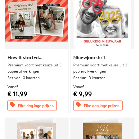
How it started...
Niuewjaarsbril
Premium kaart met keuze uit 3
Premium kaart met keuze uit 3
papierafwerkingen
papierafwerkingen
Set van 10 kaarten
Set van 10 kaarten
Vanaf
Vanaf
€ 11,99
€ 9,99
offers
offers
Elke dag lage prijzen
Elke dag lage prijzen