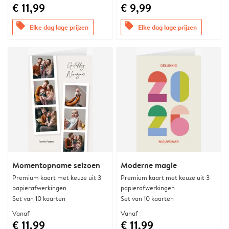
€ 11,99
€ 9,99
offers
offers
Elke dag lage prijzen
Elke dag lage prijzen
Momentopname seizoen
Moderne magie
Premium kaart met keuze uit 3
Premium kaart met keuze uit 3
papierafwerkingen
papierafwerkingen
Set van 10 kaarten
Set van 10 kaarten
Vanaf
Vanaf
€ 11,99
€ 11,99