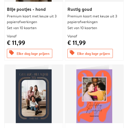
Blije pootjes - hond
Rustig goud
Premium kaart met keuze uit 3
Premium kaart met keuze uit 3
papierafwerkingen
papierafwerkingen
Set van 10 kaarten
Set van 10 kaarten
Vanaf
Vanaf
€ 11,99
€ 11,99
offers
offers
Elke dag lage prijzen
Elke dag lage prijzen