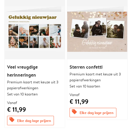
Veel vreugdige
Sterren confetti
Premium kaart met keuze uit 3
herinneringen
papierafwerkingen
Premium kaart met keuze uit 3
Set van 10 kaarten
papierafwerkingen
Set van 10 kaarten
Vanaf
€ 11,99
Vanaf
€ 11,99
offers
Elke dag lage prijzen
offers
Elke dag lage prijzen