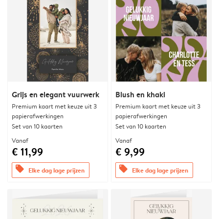
Grijs en elegant vuurwerk
Blush en khaki
Premium kaart met keuze uit 3
Premium kaart met keuze uit 3
papierafwerkingen
papierafwerkingen
Set van 10 kaarten
Set van 10 kaarten
Vanaf
Vanaf
€ 11,99
€ 9,99
offers
offers
Elke dag lage prijzen
Elke dag lage prijzen