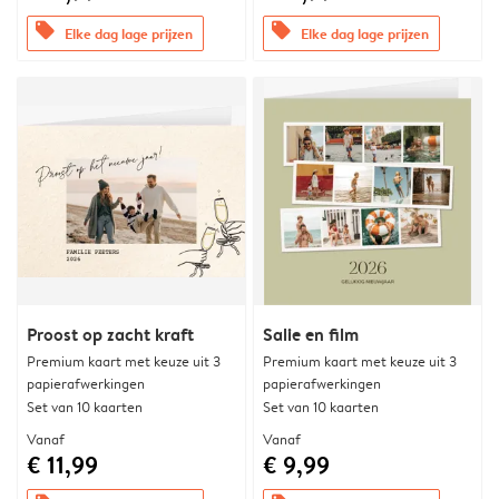
offers
offers
Elke dag lage prijzen
Elke dag lage prijzen
Proost op zacht kraft
Salie en film
Premium kaart met keuze uit 3
Premium kaart met keuze uit 3
papierafwerkingen
papierafwerkingen
Set van 10 kaarten
Set van 10 kaarten
Vanaf
Vanaf
€ 11,99
€ 9,99