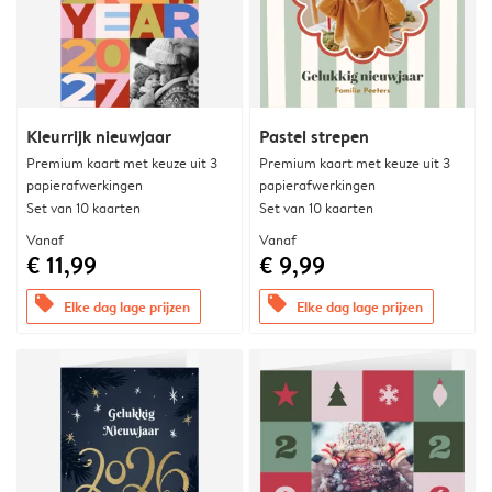
Kleurrijk nieuwjaar
Pastel strepen
Premium kaart met keuze uit 3
Premium kaart met keuze uit 3
papierafwerkingen
papierafwerkingen
Set van 10 kaarten
Set van 10 kaarten
Vanaf
Vanaf
€ 11,99
€ 9,99
offers
offers
Elke dag lage prijzen
Elke dag lage prijzen