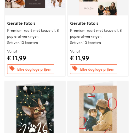
Geruite foto's
Geruite foto's
Premium kaart met keuze uit 3
Premium kaart met keuze uit 3
papierafwerkingen
papierafwerkingen
Set van 10 kaarten
Set van 10 kaarten
Vanaf
Vanaf
€ 11,99
€ 11,99
offers
offers
Elke dag lage prijzen
Elke dag lage prijzen