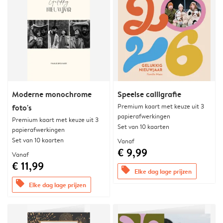
Moderne monochrome
Speelse calligrafie
Premium kaart met keuze uit 3
foto's
papierafwerkingen
Premium kaart met keuze uit 3
Set van 10 kaarten
papierafwerkingen
Set van 10 kaarten
Vanaf
€ 9,99
Vanaf
€ 11,99
offers
Elke dag lage prijzen
offers
Elke dag lage prijzen