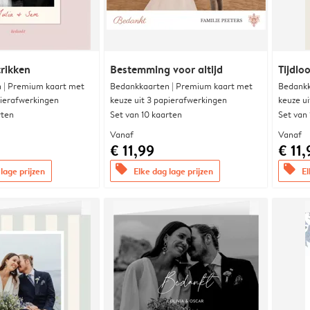
trikken
Bestemming voor altijd
Tijdloo
 | Premium kaart met
Bedankkaarten | Premium kaart met
Bedankk
pierafwerkingen
keuze uit 3 papierafwerkingen
keuze u
rten
Set van 10 kaarten
Set van
Vanaf
Vanaf
€ 11,99
€ 11,
offers
offers
lage prijzen
Elke dag lage prijzen
El