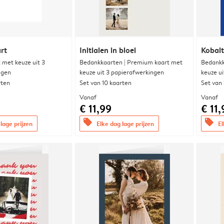
rt
Initialen in bloei
Kobalt
met keuze uit 3
Bedankkaarten | Premium kaart met
Bedankk
ngen
keuze uit 3 papierafwerkingen
keuze u
rten
Set van 10 kaarten
Set van
Vanaf
Vanaf
€ 11,99
€ 11,
offers
offers
lage prijzen
Elke dag lage prijzen
El