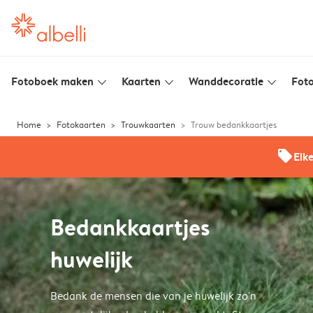
Fotoboek maken
Kaarten
Wanddecoratie
Foto
slim_arrow_down
slim_arrow_down
slim_arrow_down
Home
Fotokaarten
Trouwkaarten
Trouw bedankkaartjes
offers
Elk
Bedankkaartjes
huwelijk
Bedank de mensen die van je huwelijk zo'n