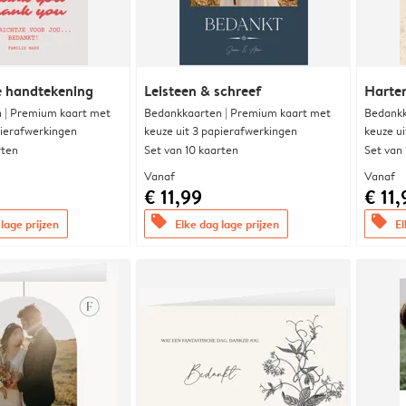
e handtekening
Leisteen & schreef
Harte
 | Premium kaart met
Bedankkaarten | Premium kaart met
Bedankk
pierafwerkingen
keuze uit 3 papierafwerkingen
keuze u
rten
Set van 10 kaarten
Set van
Vanaf
Vanaf
€ 11,99
€ 11,
offers
offers
lage prijzen
Elke dag lage prijzen
El