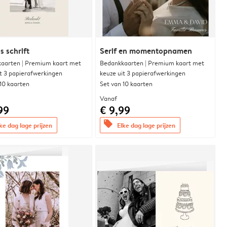
s schrift
Serif en momentopnamen
aarten | Premium kaart met
Bedankkaarten | Premium kaart met
it 3 papierafwerkingen
keuze uit 3 papierafwerkingen
 10 kaarten
Set van 10 kaarten
Vanaf
99
€ 9,99
offers
ke dag lage prijzen
Elke dag lage prijzen