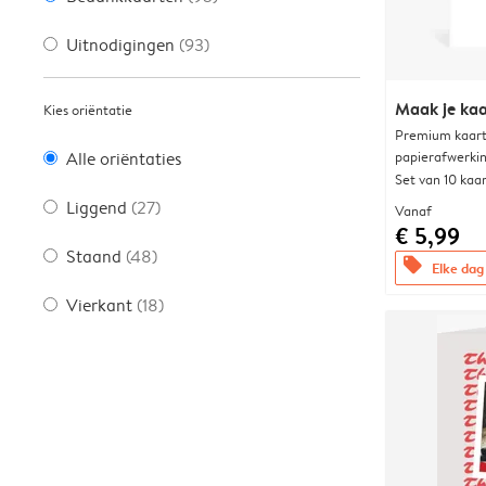
Uitnodigingen
(93)
Maak je kaa
Kies oriëntatie
Premium kaart 
papierafwerki
Alle oriëntaties
Set van 10 kaa
Liggend
(27)
Vanaf
€ 5,99
Staand
(48)
offers
Elke dag 
Vierkant
(18)