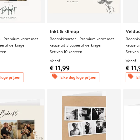
Inkt & klimop
Veldbo
 | Premium kaart met
Bedankkaarten | Premium kaart met
Bedankk
pierafwerkingen
keuze uit 3 papierafwerkingen
keuze u
rten
Set van 10 kaarten
Set van
Vanaf
Vanaf
€ 11,99
€ 11,
offers
offers
lage prijzen
Elke dag lage prijzen
El