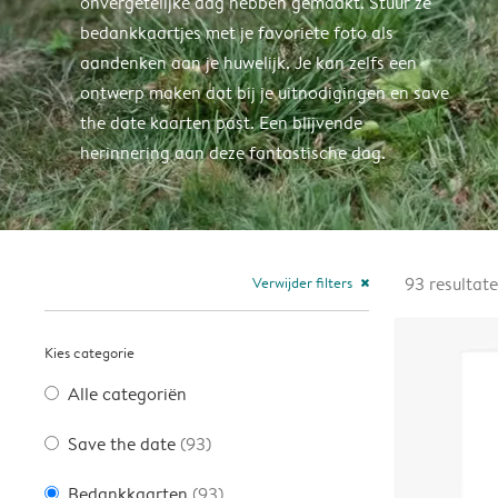
onvergetelijke dag hebben gemaakt. Stuur ze
bedankkaartjes met je favoriete foto als
aandenken aan je huwelijk. Je kan zelfs een
ontwerp maken dat bij je uitnodigingen en save
the date kaarten past. Een blijvende
herinnering aan deze fantastische dag.
Verwijder filters
93
resultat
close
Kies categorie
Alle categoriën
Save the date
(93)
Bedankkaarten
(93)