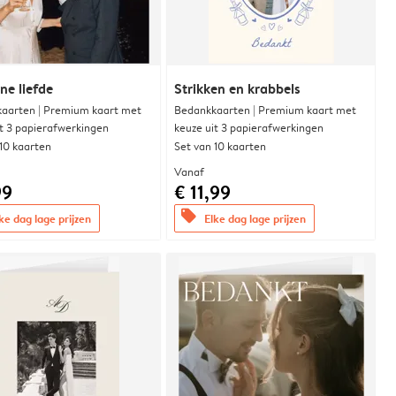
e liefde
Strikken en krabbels
aarten | Premium kaart met
Bedankkaarten | Premium kaart met
it 3 papierafwerkingen
keuze uit 3 papierafwerkingen
 10 kaarten
Set van 10 kaarten
Vanaf
99
€ 11,99
offers
ke dag lage prijzen
Elke dag lage prijzen