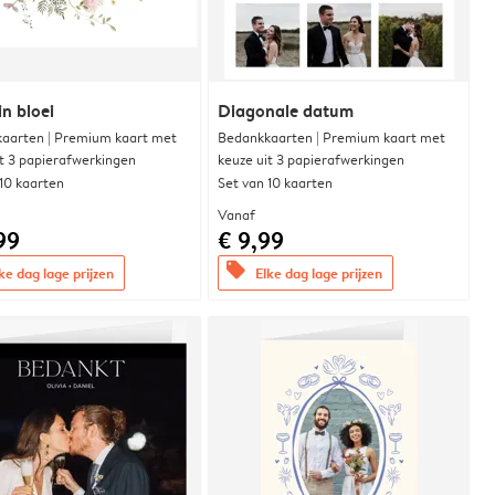
in bloei
Diagonale datum
aarten | Premium kaart met
Bedankkaarten | Premium kaart met
it 3 papierafwerkingen
keuze uit 3 papierafwerkingen
 10 kaarten
Set van 10 kaarten
Vanaf
99
€ 9,99
offers
ke dag lage prijzen
Elke dag lage prijzen