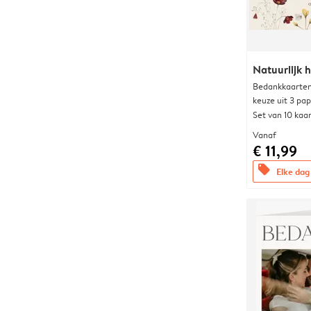
Natuurlijk h
Bedankkaarten
keuze uit 3 pa
Set van 10 kaa
Vanaf
€ 11,99
offers
Elke dag 