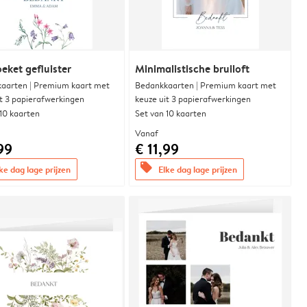
eket gefluister
Minimalistische bruiloft
aarten | Premium kaart met
Bedankkaarten | Premium kaart met
it 3 papierafwerkingen
keuze uit 3 papierafwerkingen
 10 kaarten
Set van 10 kaarten
Vanaf
99
€ 11,99
offers
ke dag lage prijzen
Elke dag lage prijzen