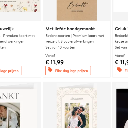
uwelijk
Met liefde handgemaakt
Geluk 
 | Premium kaart met
Bedankkaarten | Premium kaart met
Bedankk
pierafwerkingen
keuze uit 3 papierafwerkingen
keuze u
rten
Set van 10 kaarten
Set van
Vanaf
Vanaf
€ 11,99
€ 11,
offers
offers
lage prijzen
Elke dag lage prijzen
El