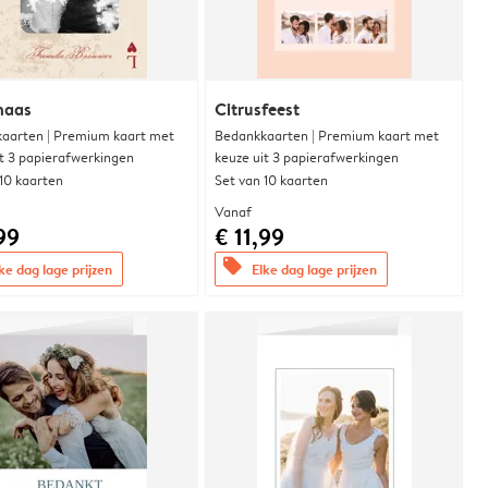
naas
Citrusfeest
aarten | Premium kaart met
Bedankkaarten | Premium kaart met
it 3 papierafwerkingen
keuze uit 3 papierafwerkingen
 10 kaarten
Set van 10 kaarten
Vanaf
99
€ 11,99
offers
ke dag lage prijzen
Elke dag lage prijzen