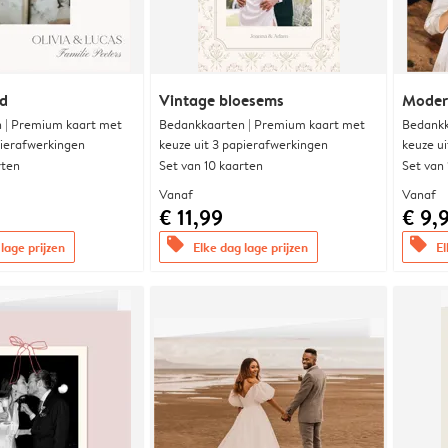
nd
Vintage bloesems
Modern
 | Premium kaart met
Bedankkaarten | Premium kaart met
Bedankk
pierafwerkingen
keuze uit 3 papierafwerkingen
keuze u
rten
Set van 10 kaarten
Set van
Vanaf
Vanaf
€ 11,99
€ 9,
offers
offers
lage prijzen
Elke dag lage prijzen
El