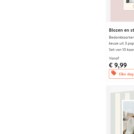
Blozen en s
Bedankkaarten
keuze uit 3 pa
Set van 10 kaa
Vanaf
€ 9,99
offers
Elke dag 