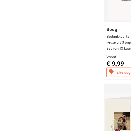
Boog
Bedankkaarten
keuze uit 3 pa
Set van 10 kaa
Vanaf
€ 9,99
offers
Elke dag 