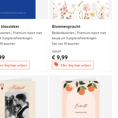
 klassieker
Bloemenpracht
aarten | Premium kaart met
Bedankkaarten | Premium kaart met
it 3 papierafwerkingen
keuze uit 3 papierafwerkingen
 10 kaarten
Set van 10 kaarten
Vanaf
99
€ 9,99
offers
ke dag lage prijzen
Elke dag lage prijzen