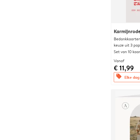
Karmijnrod
Bedankkaarten
keuze uit 3 pa
Set van 10 kaa
Vanaf
€ 11,99
offers
Elke dag 