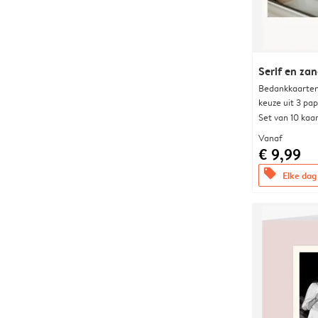
Serif en za
Bedankkaarten
keuze uit 3 pa
Set van 10 kaa
Vanaf
€ 9,99
offers
Elke dag 