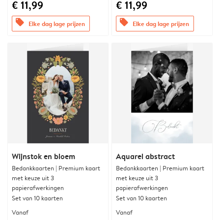
€ 11,99
€ 11,99
offers
offers
Elke dag lage prijzen
Elke dag lage prijzen
Wijnstok en bloem
Aquarel abstract
Bedankkaarten | Premium kaart
Bedankkaarten | Premium kaart
met keuze uit 3
met keuze uit 3
papierafwerkingen
papierafwerkingen
Set van 10 kaarten
Set van 10 kaarten
Vanaf
Vanaf