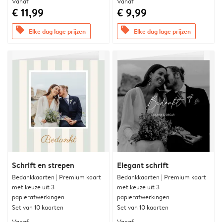
Vanaf
Vanaf
€ 11,99
€ 9,99
offers
offers
Elke dag lage prijzen
Elke dag lage prijzen
Schrift en strepen
Elegant schrift
Bedankkaarten | Premium kaart
Bedankkaarten | Premium kaart
met keuze uit 3
met keuze uit 3
papierafwerkingen
papierafwerkingen
Set van 10 kaarten
Set van 10 kaarten
Vanaf
Vanaf