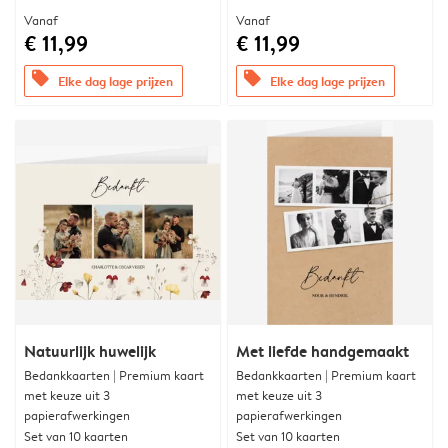
Vanaf
Vanaf
€ 11,99
€ 11,99
offers
offers
Elke dag lage prijzen
Elke dag lage prijzen
Natuurlijk huwelijk
Met liefde handgemaakt
Bedankkaarten | Premium kaart
Bedankkaarten | Premium kaart
met keuze uit 3
met keuze uit 3
papierafwerkingen
papierafwerkingen
Set van 10 kaarten
Set van 10 kaarten