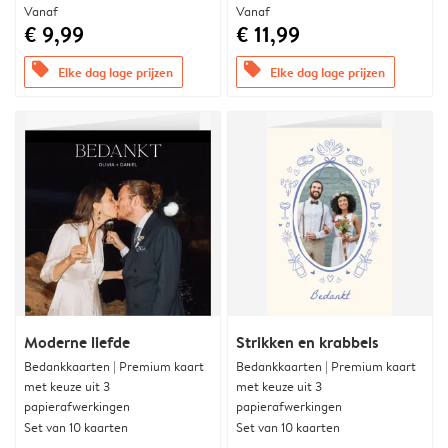
Vanaf
Vanaf
€ 9,99
€ 11,99
offers
offers
Elke dag lage prijzen
Elke dag lage prijzen
Moderne liefde
Strikken en krabbels
Bedankkaarten | Premium kaart
Bedankkaarten | Premium kaart
met keuze uit 3
met keuze uit 3
papierafwerkingen
papierafwerkingen
Set van 10 kaarten
Set van 10 kaarten