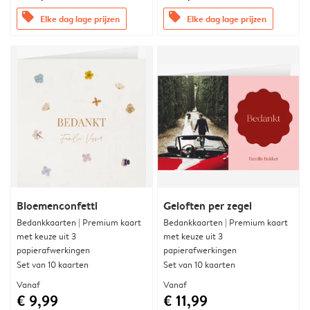
offers
offers
Elke dag lage prijzen
Elke dag lage prijzen
Bloemenconfetti
Geloften per zegel
Bedankkaarten | Premium kaart
Bedankkaarten | Premium kaart
met keuze uit 3
met keuze uit 3
papierafwerkingen
papierafwerkingen
Set van 10 kaarten
Set van 10 kaarten
Vanaf
Vanaf
€ 9,99
€ 11,99