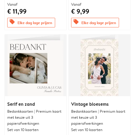
Vanaf
Vanaf
€ 11,99
€ 9,99
offers
offers
Elke dag lage prijzen
Elke dag lage prijzen
Serif en zand
Vintage bloesems
Bedankkaarten | Premium kaart
Bedankkaarten | Premium kaart
met keuze uit 3
met keuze uit 3
papierafwerkingen
papierafwerkingen
Set van 10 kaarten
Set van 10 kaarten