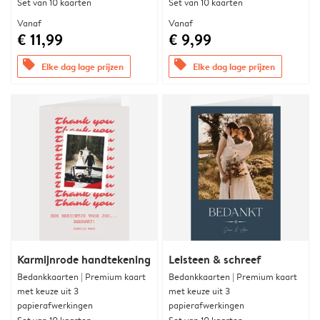
Set van 10 kaarten
Set van 10 kaarten
Vanaf
Vanaf
€ 11,99
€ 9,99
offers
offers
Elke dag lage prijzen
Elke dag lage prijzen
Karmijnrode handtekening
Leisteen & schreef
Bedankkaarten | Premium kaart
Bedankkaarten | Premium kaart
met keuze uit 3
met keuze uit 3
papierafwerkingen
papierafwerkingen