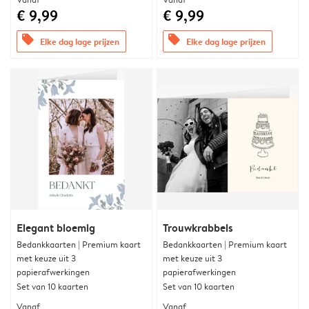
€ 9,99
€ 9,99
offers
offers
Elke dag lage prijzen
Elke dag lage prijzen
Elegant bloemig
Trouwkrabbels
Bedankkaarten | Premium kaart
Bedankkaarten | Premium kaart
met keuze uit 3
met keuze uit 3
papierafwerkingen
papierafwerkingen
Set van 10 kaarten
Set van 10 kaarten
Vanaf
Vanaf