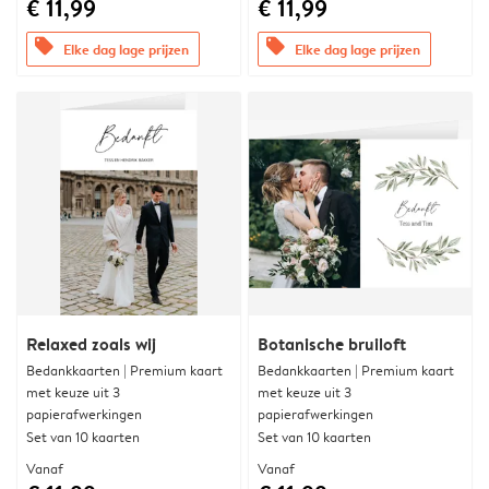
€ 11,99
€ 11,99
offers
offers
Elke dag lage prijzen
Elke dag lage prijzen
Relaxed zoals wij
Botanische bruiloft
Bedankkaarten | Premium kaart
Bedankkaarten | Premium kaart
met keuze uit 3
met keuze uit 3
papierafwerkingen
papierafwerkingen
Set van 10 kaarten
Set van 10 kaarten
Vanaf
Vanaf