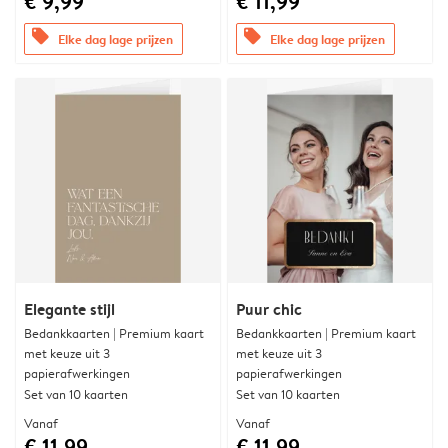
€ 9,99
€ 11,99
offers
offers
Elke dag lage prijzen
Elke dag lage prijzen
Elegante stijl
Puur chic
Bedankkaarten | Premium kaart
Bedankkaarten | Premium kaart
met keuze uit 3
met keuze uit 3
papierafwerkingen
papierafwerkingen
Set van 10 kaarten
Set van 10 kaarten
Vanaf
Vanaf
€ 11,99
€ 11,99