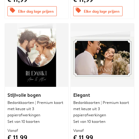
offers
offers
Elke dag lage prijzen
Elke dag lage prijzen
Stijlvolle bogen
Elegant
Bedankkaarten | Premium kaart
Bedankkaarten | Premium kaart
met keuze uit 3
met keuze uit 3
papierafwerkingen
papierafwerkingen
Set van 10 kaarten
Set van 10 kaarten
Vanaf
Vanaf
€ 11,99
€ 11,99