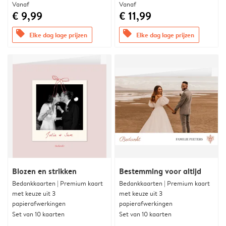
Vanaf
Vanaf
€ 9,99
€ 11,99
offers
offers
Elke dag lage prijzen
Elke dag lage prijzen
Blozen en strikken
Bestemming voor altijd
Bedankkaarten | Premium kaart
Bedankkaarten | Premium kaart
met keuze uit 3
met keuze uit 3
papierafwerkingen
papierafwerkingen
Set van 10 kaarten
Set van 10 kaarten