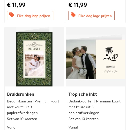
€ 11,99
€ 11,99
offers
offers
Elke dag lage prijzen
Elke dag lage prijzen
Bruidsranken
Tropische inkt
Bedankkaarten | Premium kaart
Bedankkaarten | Premium kaart
met keuze uit 3
met keuze uit 3
papierafwerkingen
papierafwerkingen
Set van 10 kaarten
Set van 10 kaarten
Vanaf
Vanaf