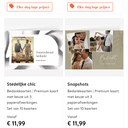
offers
offers
Elke dag lage prijzen
Elke dag lage prijzen
Stedelijke chic
Snapshots
Bedankkaarten | Premium kaart
Bedankkaarten | Premium kaart
met keuze uit 3
met keuze uit 3
papierafwerkingen
papierafwerkingen
Set van 10 kaarten
Set van 10 kaarten
Vanaf
Vanaf
€ 11,99
€ 11,99