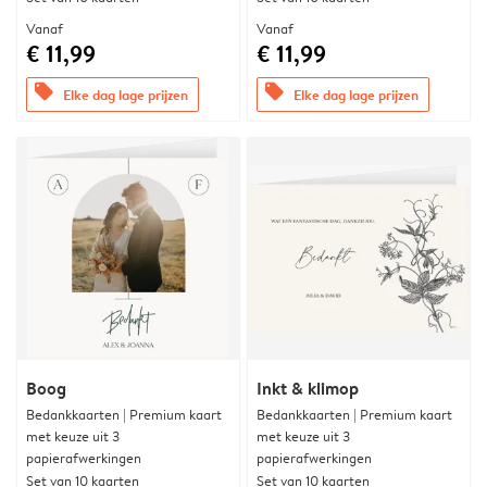
Vanaf
Vanaf
€ 11,99
€ 11,99
offers
offers
Elke dag lage prijzen
Elke dag lage prijzen
Boog
Inkt & klimop
Bedankkaarten | Premium kaart
Bedankkaarten | Premium kaart
met keuze uit 3
met keuze uit 3
papierafwerkingen
papierafwerkingen
Set van 10 kaarten
Set van 10 kaarten