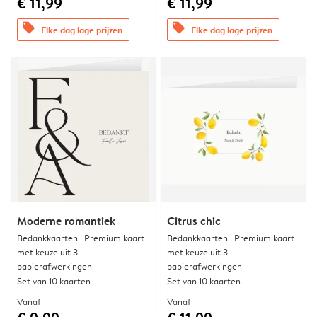
€ 11,99
€ 11,99
offers
offers
Elke dag lage prijzen
Elke dag lage prijzen
Moderne romantiek
Citrus chic
Bedankkaarten | Premium kaart
Bedankkaarten | Premium kaart
met keuze uit 3
met keuze uit 3
papierafwerkingen
papierafwerkingen
Set van 10 kaarten
Set van 10 kaarten
Vanaf
Vanaf