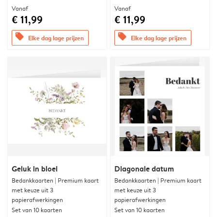
Vanaf
Vanaf
€ 11,99
€ 11,99
offers
offers
Elke dag lage prijzen
Elke dag lage prijzen
Geluk in bloei
Diagonale datum
Bedankkaarten | Premium kaart
Bedankkaarten | Premium kaart
met keuze uit 3
met keuze uit 3
papierafwerkingen
papierafwerkingen
Set van 10 kaarten
Set van 10 kaarten