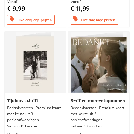
Vanaf
Vanaf
€ 9,99
€ 11,99
offers
offers
Elke dag lage prijzen
Elke dag lage prijzen
Tijdloos schrift
Serif en momentopnamen
Bedankkaarten | Premium kaart
Bedankkaarten | Premium kaart
met keuze uit 3
met keuze uit 3
papierafwerkingen
papierafwerkingen
Set van 10 kaarten
Set van 10 kaarten