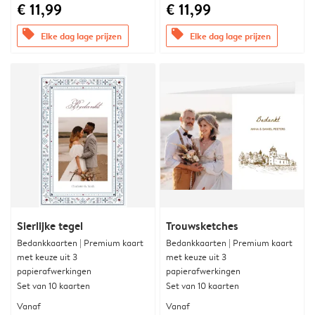
€ 11,99
€ 11,99
offers
offers
Elke dag lage prijzen
Elke dag lage prijzen
Sierlijke tegel
Trouwsketches
Bedankkaarten | Premium kaart
Bedankkaarten | Premium kaart
met keuze uit 3
met keuze uit 3
papierafwerkingen
papierafwerkingen
Set van 10 kaarten
Set van 10 kaarten
Vanaf
Vanaf