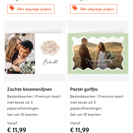
offers
offers
Elke dag lage prijzen
Elke dag lage prijzen
Zachte bloemenlijnen
Pastel golfjes
Bedankkaarten | Premium kaart
Bedankkaarten | Premium kaart
met keuze uit 3
met keuze uit 3
papierafwerkingen
papierafwerkingen
Set van 10 kaarten
Set van 10 kaarten
Vanaf
Vanaf
€ 11,99
€ 11,99