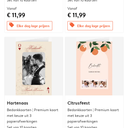
Set van 10 kaarten
Set van 10 kaarten
Vanaf
Vanaf
€ 11,99
€ 11,99
offers
offers
Elke dag lage prijzen
Elke dag lage prijzen
Hartenaas
Citrusfeest
Bedankkaarten | Premium kaart
Bedankkaarten | Premium kaart
met keuze uit 3
met keuze uit 3
papierafwerkingen
papierafwerkingen
Set van 10 kaarten
Set van 10 kaarten