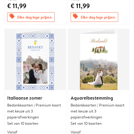
€ 11,99
€ 11,99
offers
offers
Elke dag lage prijzen
Elke dag lage prijzen
Italiaanse zomer
Aquarelbestemming
Bedankkaarten | Premium kaart
Bedankkaarten | Premium kaart
met keuze uit 3
met keuze uit 3
papierafwerkingen
papierafwerkingen
Set van 10 kaarten
Set van 10 kaarten
Vanaf
Vanaf