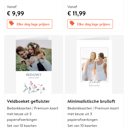
Vanaf
Vanaf
€ 9,99
€ 11,99
offers
offers
Elke dag lage prijzen
Elke dag lage prijzen
Veldboeket gefluister
Minimalistische bruiloft
Bedankkaarten | Premium kaart
Bedankkaarten | Premium kaart
met keuze uit 3
met keuze uit 3
papierafwerkingen
papierafwerkingen
Set van 10 kaarten
Set van 10 kaarten