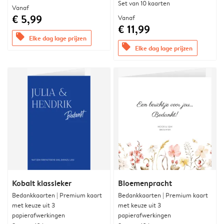
Set van 10 kaarten
Vanaf
€ 5,99
Vanaf
€ 11,99
offers
Elke dag lage prijzen
offers
Elke dag lage prijzen
Kobalt klassieker
Bloemenpracht
Bedankkaarten | Premium kaart
Bedankkaarten | Premium kaart
met keuze uit 3
met keuze uit 3
papierafwerkingen
papierafwerkingen