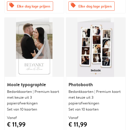
offers
offers
Elke dag lage prijzen
Elke dag lage prijzen
Mooie typographie
Photobooth
Bedankkaarten | Premium kaart
Bedankkaarten | Premium kaart
met keuze uit 3
met keuze uit 3
papierafwerkingen
papierafwerkingen
Set van 10 kaarten
Set van 10 kaarten
Vanaf
Vanaf
€ 11,99
€ 11,99