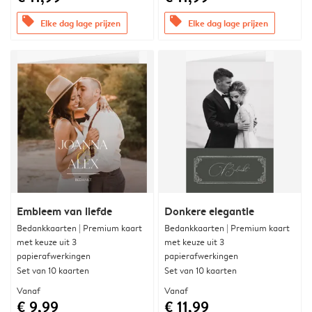
offers
offers
Elke dag lage prijzen
Elke dag lage prijzen
Embleem van liefde
Donkere elegantie
Bedankkaarten | Premium kaart
Bedankkaarten | Premium kaart
met keuze uit 3
met keuze uit 3
papierafwerkingen
papierafwerkingen
Set van 10 kaarten
Set van 10 kaarten
Vanaf
Vanaf
€ 9,99
€ 11,99