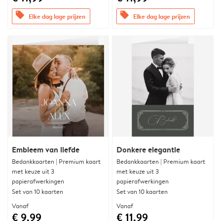
offers
offers
Elke dag lage prijzen
Elke dag lage prijzen
Embleem van liefde
Donkere elegantie
Bedankkaarten | Premium kaart
Bedankkaarten | Premium kaart
met keuze uit 3
met keuze uit 3
papierafwerkingen
papierafwerkingen
Set van 10 kaarten
Set van 10 kaarten
Vanaf
Vanaf
€ 9,99
€ 11,99