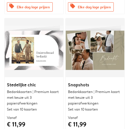
offers
offers
Elke dag lage prijzen
Elke dag lage prijzen
Stedelijke chic
Snapshots
Bedankkaarten | Premium kaart
Bedankkaarten | Premium kaart
met keuze uit 3
met keuze uit 3
papierafwerkingen
papierafwerkingen
Set van 10 kaarten
Set van 10 kaarten
Vanaf
Vanaf
€ 11,99
€ 11,99