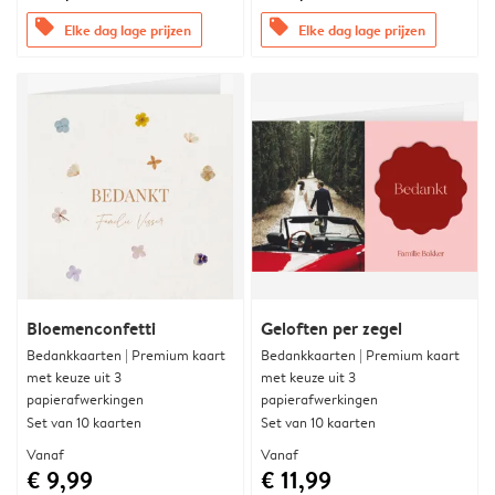
offers
offers
Elke dag lage prijzen
Elke dag lage prijzen
Bloemenconfetti
Geloften per zegel
Bedankkaarten | Premium kaart
Bedankkaarten | Premium kaart
met keuze uit 3
met keuze uit 3
papierafwerkingen
papierafwerkingen
Set van 10 kaarten
Set van 10 kaarten
Vanaf
Vanaf
€ 9,99
€ 11,99