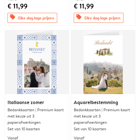
€ 11,99
€ 11,99
offers
offers
Elke dag lage prijzen
Elke dag lage prijzen
Italiaanse zomer
Aquarelbestemming
Bedankkaarten | Premium kaart
Bedankkaarten | Premium kaart
met keuze uit 3
met keuze uit 3
papierafwerkingen
papierafwerkingen
Set van 10 kaarten
Set van 10 kaarten
Vanaf
Vanaf