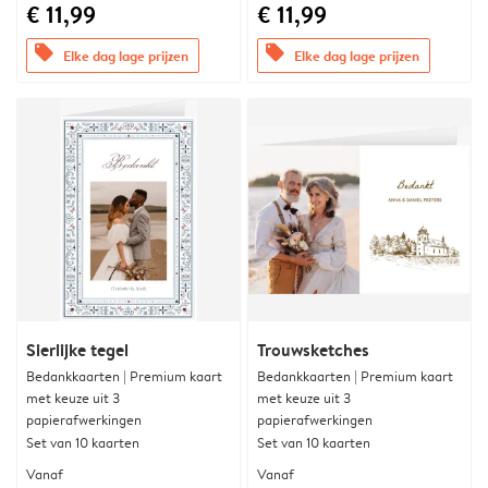
€ 11,99
€ 11,99
offers
offers
Elke dag lage prijzen
Elke dag lage prijzen
Sierlijke tegel
Trouwsketches
Bedankkaarten | Premium kaart
Bedankkaarten | Premium kaart
met keuze uit 3
met keuze uit 3
papierafwerkingen
papierafwerkingen
Set van 10 kaarten
Set van 10 kaarten
Vanaf
Vanaf