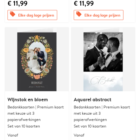
€ 11,99
€ 11,99
offers
offers
Elke dag lage prijzen
Elke dag lage prijzen
Wijnstok en bloem
Aquarel abstract
Bedankkaarten | Premium kaart
Bedankkaarten | Premium kaart
met keuze uit 3
met keuze uit 3
papierafwerkingen
papierafwerkingen
Set van 10 kaarten
Set van 10 kaarten
Vanaf
Vanaf