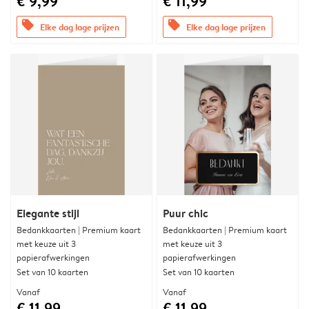
€ 9,99
€ 11,99
offers
offers
Elke dag lage prijzen
Elke dag lage prijzen
Elegante stijl
Puur chic
Bedankkaarten | Premium kaart
Bedankkaarten | Premium kaart
met keuze uit 3
met keuze uit 3
papierafwerkingen
papierafwerkingen
Set van 10 kaarten
Set van 10 kaarten
Vanaf
Vanaf
€ 11,99
€ 11,99