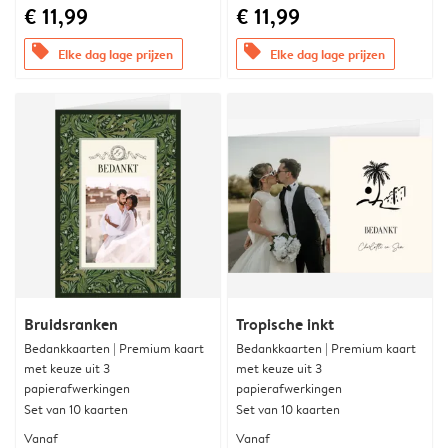
€ 11,99
€ 11,99
offers
offers
Elke dag lage prijzen
Elke dag lage prijzen
Bruidsranken
Tropische inkt
Bedankkaarten | Premium kaart
Bedankkaarten | Premium kaart
met keuze uit 3
met keuze uit 3
papierafwerkingen
papierafwerkingen
Set van 10 kaarten
Set van 10 kaarten
Vanaf
Vanaf