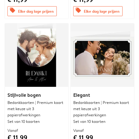
offers
offers
Elke dag lage prijzen
Elke dag lage prijzen
Stijlvolle bogen
Elegant
Bedankkaarten | Premium kaart
Bedankkaarten | Premium kaart
met keuze uit 3
met keuze uit 3
papierafwerkingen
papierafwerkingen
Set van 10 kaarten
Set van 10 kaarten
Vanaf
Vanaf
€ 11,99
€ 11,99