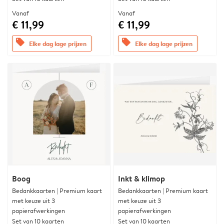
Vanaf
Vanaf
€ 11,99
€ 11,99
offers
offers
Elke dag lage prijzen
Elke dag lage prijzen
Boog
Inkt & klimop
Bedankkaarten | Premium kaart
Bedankkaarten | Premium kaart
met keuze uit 3
met keuze uit 3
papierafwerkingen
papierafwerkingen
Set van 10 kaarten
Set van 10 kaarten