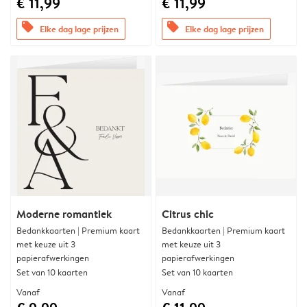
€ 11,99
€ 11,99
offers
offers
Elke dag lage prijzen
Elke dag lage prijzen
Moderne romantiek
Citrus chic
Bedankkaarten | Premium kaart
Bedankkaarten | Premium kaart
met keuze uit 3
met keuze uit 3
papierafwerkingen
papierafwerkingen
Set van 10 kaarten
Set van 10 kaarten
Vanaf
Vanaf