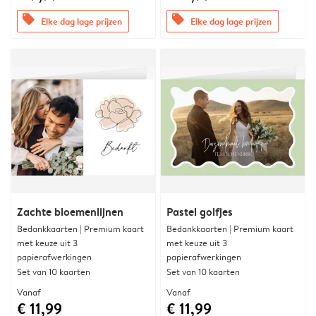
offers
offers
Elke dag lage prijzen
Elke dag lage prijzen
Zachte bloemenlijnen
Pastel golfjes
Bedankkaarten | Premium kaart
Bedankkaarten | Premium kaart
met keuze uit 3
met keuze uit 3
papierafwerkingen
papierafwerkingen
Set van 10 kaarten
Set van 10 kaarten
Vanaf
Vanaf
€ 11,99
€ 11,99