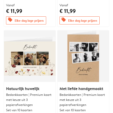
Vanaf
Vanaf
€ 11,99
€ 11,99
offers
offers
Elke dag lage prijzen
Elke dag lage prijzen
Natuurlijk huwelijk
Met liefde handgemaakt
Bedankkaarten | Premium kaart
Bedankkaarten | Premium kaart
met keuze uit 3
met keuze uit 3
papierafwerkingen
papierafwerkingen
Set van 10 kaarten
Set van 10 kaarten