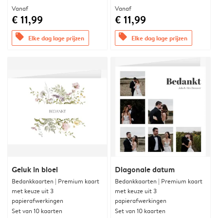
Vanaf
Vanaf
€ 11,99
€ 11,99
offers
offers
Elke dag lage prijzen
Elke dag lage prijzen
Geluk in bloei
Diagonale datum
Bedankkaarten | Premium kaart
Bedankkaarten | Premium kaart
met keuze uit 3
met keuze uit 3
papierafwerkingen
papierafwerkingen
Set van 10 kaarten
Set van 10 kaarten