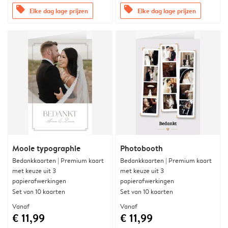
offers
offers
Elke dag lage prijzen
Elke dag lage prijzen
Mooie typographie
Photobooth
Bedankkaarten | Premium kaart
Bedankkaarten | Premium kaart
met keuze uit 3
met keuze uit 3
papierafwerkingen
papierafwerkingen
Set van 10 kaarten
Set van 10 kaarten
Vanaf
Vanaf
€ 11,99
€ 11,99