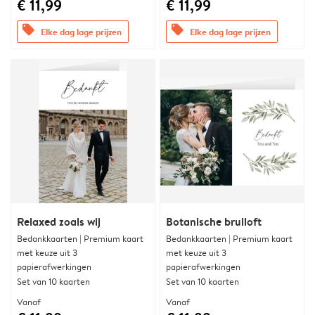
€ 11,99
€ 11,99
offers
offers
Elke dag lage prijzen
Elke dag lage prijzen
Relaxed zoals wij
Botanische bruiloft
Bedankkaarten | Premium kaart
Bedankkaarten | Premium kaart
met keuze uit 3
met keuze uit 3
papierafwerkingen
papierafwerkingen
Set van 10 kaarten
Set van 10 kaarten
Vanaf
Vanaf