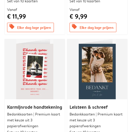
Set van 10 kaarten
Set van 10 kaarten
Vanaf
Vanaf
€ 11,99
€ 9,99
offers
offers
Elke dag lage prijzen
Elke dag lage prijzen
Karmijnrode handtekening
Leisteen & schreef
Bedankkaarten | Premium kaart
Bedankkaarten | Premium kaart
met keuze uit 3
met keuze uit 3
papierafwerkingen
papierafwerkingen