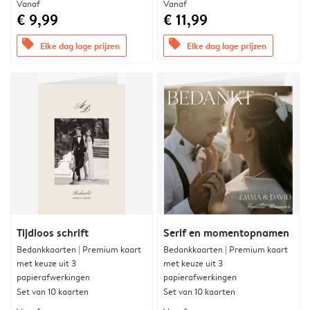
Vanaf
Vanaf
€ 9,99
€ 11,99
offers
offers
Elke dag lage prijzen
Elke dag lage prijzen
Tijdloos schrift
Serif en momentopnamen
Bedankkaarten | Premium kaart
Bedankkaarten | Premium kaart
met keuze uit 3
met keuze uit 3
papierafwerkingen
papierafwerkingen
Set van 10 kaarten
Set van 10 kaarten