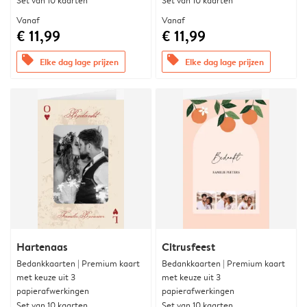
Set van 10 kaarten
Set van 10 kaarten
Vanaf
Vanaf
€ 11,99
€ 11,99
offers
offers
Elke dag lage prijzen
Elke dag lage prijzen
Hartenaas
Citrusfeest
Bedankkaarten | Premium kaart
Bedankkaarten | Premium kaart
met keuze uit 3
met keuze uit 3
papierafwerkingen
papierafwerkingen
Set van 10 kaarten
Set van 10 kaarten