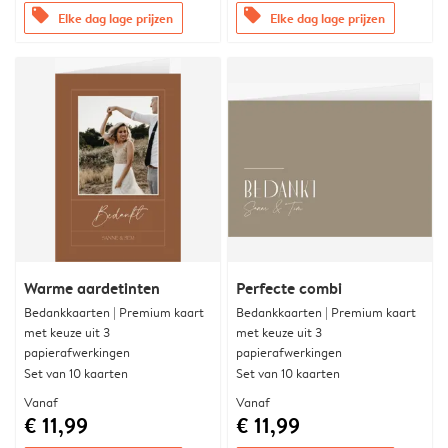
offers
offers
Elke dag lage prijzen
Elke dag lage prijzen
Warme aardetinten
Perfecte combi
Bedankkaarten | Premium kaart
Bedankkaarten | Premium kaart
met keuze uit 3
met keuze uit 3
papierafwerkingen
papierafwerkingen
Set van 10 kaarten
Set van 10 kaarten
Vanaf
Vanaf
€ 11,99
€ 11,99