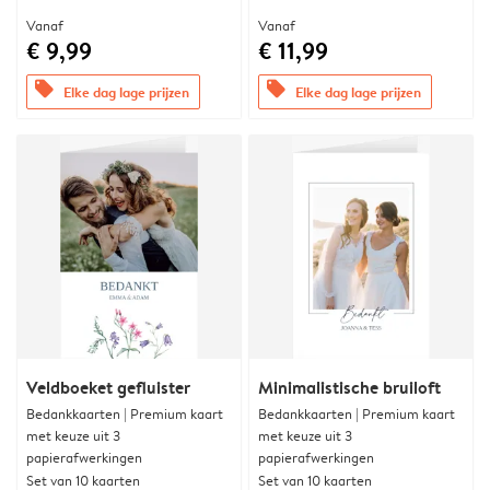
Vanaf
Vanaf
€ 9,99
€ 11,99
offers
offers
Elke dag lage prijzen
Elke dag lage prijzen
Veldboeket gefluister
Minimalistische bruiloft
Bedankkaarten | Premium kaart
Bedankkaarten | Premium kaart
met keuze uit 3
met keuze uit 3
papierafwerkingen
papierafwerkingen
Set van 10 kaarten
Set van 10 kaarten