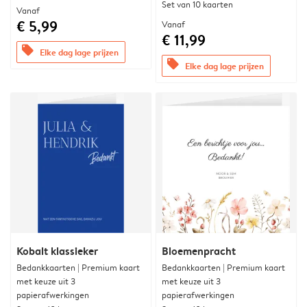
Set van 10 kaarten
Vanaf
€ 5,99
Vanaf
€ 11,99
offers
Elke dag lage prijzen
offers
Elke dag lage prijzen
Kobalt klassieker
Bloemenpracht
Bedankkaarten | Premium kaart
Bedankkaarten | Premium kaart
met keuze uit 3
met keuze uit 3
papierafwerkingen
papierafwerkingen