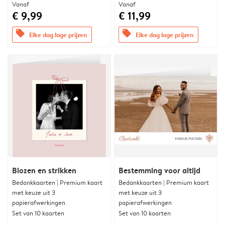
Vanaf
Vanaf
€ 9,99
€ 11,99
offers
offers
Elke dag lage prijzen
Elke dag lage prijzen
Blozen en strikken
Bestemming voor altijd
Bedankkaarten | Premium kaart
Bedankkaarten | Premium kaart
met keuze uit 3
met keuze uit 3
papierafwerkingen
papierafwerkingen
Set van 10 kaarten
Set van 10 kaarten