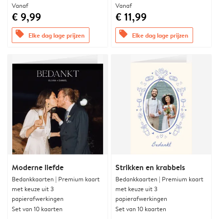
Vanaf
Vanaf
€ 9,99
€ 11,99
offers
offers
Elke dag lage prijzen
Elke dag lage prijzen
Moderne liefde
Strikken en krabbels
Bedankkaarten | Premium kaart
Bedankkaarten | Premium kaart
met keuze uit 3
met keuze uit 3
papierafwerkingen
papierafwerkingen
Set van 10 kaarten
Set van 10 kaarten