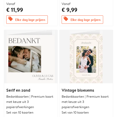
Vanaf
Vanaf
€ 11,99
€ 9,99
offers
offers
Elke dag lage prijzen
Elke dag lage prijzen
Serif en zand
Vintage bloesems
Bedankkaarten | Premium kaart
Bedankkaarten | Premium kaart
met keuze uit 3
met keuze uit 3
papierafwerkingen
papierafwerkingen
Set van 10 kaarten
Set van 10 kaarten