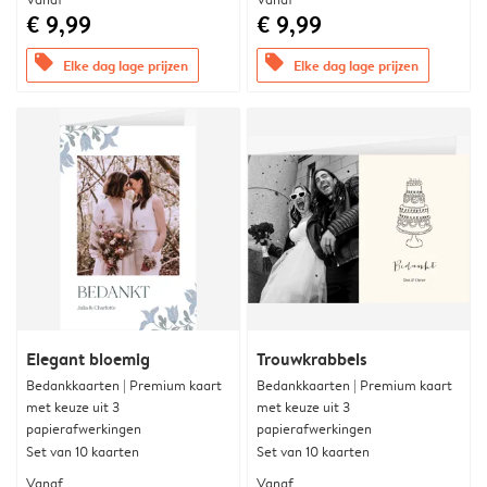
€ 9,99
€ 9,99
offers
offers
Elke dag lage prijzen
Elke dag lage prijzen
Elegant bloemig
Trouwkrabbels
Bedankkaarten | Premium kaart
Bedankkaarten | Premium kaart
met keuze uit 3
met keuze uit 3
papierafwerkingen
papierafwerkingen
Set van 10 kaarten
Set van 10 kaarten
Vanaf
Vanaf