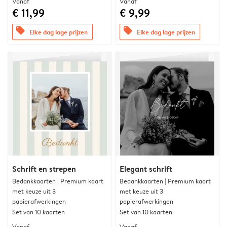
Vanaf
Vanaf
€ 11,99
€ 9,99
offers
offers
Elke dag lage prijzen
Elke dag lage prijzen
Schrift en strepen
Elegant schrift
Bedankkaarten | Premium kaart
Bedankkaarten | Premium kaart
met keuze uit 3
met keuze uit 3
papierafwerkingen
papierafwerkingen
Set van 10 kaarten
Set van 10 kaarten
Vanaf
Vanaf