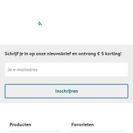
filled-pagination
outlined-paginatio
outlined-paginat
outlined-pagin
outlined-pag
outlined-p
Schrijf je in op onze nieuwsbrief en ontvang € 5 korting!
Inschrijven
Producten
Favorieten