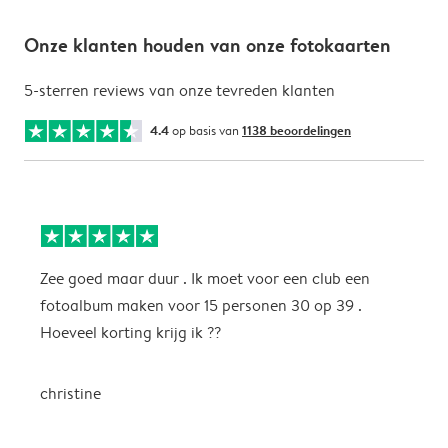
Onze klanten houden van onze fotokaarten
5-sterren reviews van onze tevreden klanten
4.4
op basis van
1138 beoordelingen
Zee goed maar duur . Ik moet voor een club een
M
fotoalbum maken voor 15 personen 30 op 39 .
k
Hoeveel korting krijg ik ??
b
christine
J