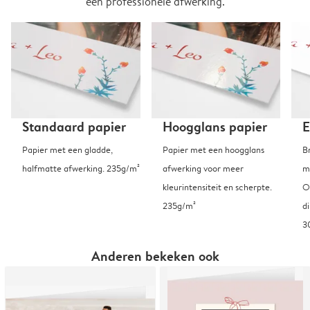
een professionele afwerking.
Standaard papier
Hoogglans papier
E
Papier met een gladde,
Papier met een hoogglans
B
halfmatte afwerking. 235g/m²
afwerking voor meer
m
kleurintensiteit en scherpte.
O
235g/m²
d
3
Anderen bekeken ook