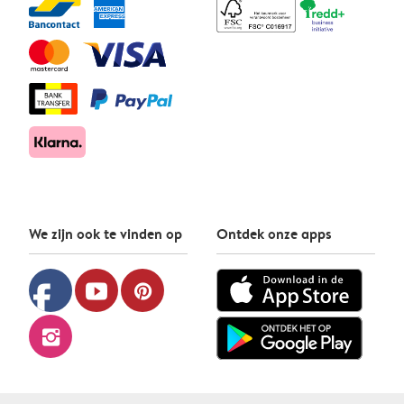
We zijn ook te vinden op
Ontdek onze apps
facebook
youtube
pinterest
instagram