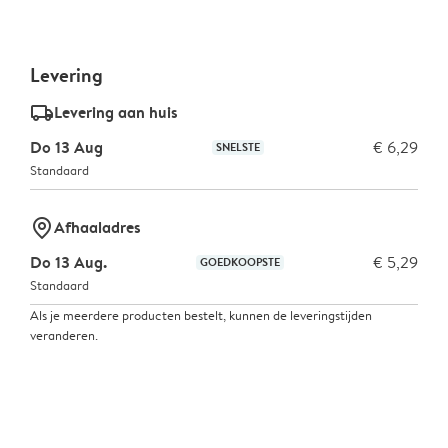
Levering
delivery_standard_v2
Levering aan huis
Do 13 Aug
€ 6,29
SNELSTE
Standaard
marker-pin
Afhaaladres
Do 13 Aug.
€ 5,29
GOEDKOOPSTE
Standaard
Als je meerdere producten bestelt, kunnen de leveringstijden
veranderen.