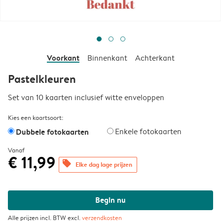
Voorkant
Binnenkant
Achterkant
Pastelkleuren
Set van 10 kaarten inclusief witte enveloppen
Kies een kaartsoort:
Dubbele fotokaarten
Enkele fotokaarten
Vanaf
€ 11,99
offers
Elke dag lage prijzen
Begin nu
Alle prijzen incl. BTW excl.
verzendkosten