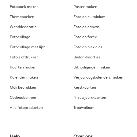
Fotoboek maken
Poster maken
Themaboeken
Foto op aluminium
Wanddecoratie
Foto op canvas
Fotocollage
Foto op forex
Fotocollage met lijst
Foto op plexiglas
Foto’s afdrukken
Bedankkaartjes
Kaarten maken
Uitnodigingen maken
Kalender maken
Verjaardagskalenders maken
Mok bedrukken
Kerstkaarten
Cadeaubonnen
Nieuwjaarskaarten
Alle fotoproducten
Trouwalbum
Help
Over ons