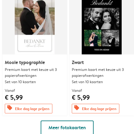
Mooie typographie
Zwart
Premium kaart met keuze uit 3
Premium kaart met keuze uit 3
papierafwerkingen
papierafwerkingen
Set van 10 kaarten
Set van 10 kaarten
Vanaf
Vanaf
€ 5,99
€ 5,99
offers
offers
Elke dag lage prijzen
Elke dag lage prijzen
Meer fotokaarten