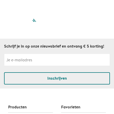
filled-pagination
outlined-paginatio
outlined-paginat
outlined-pagin
outlined-pag
outlined-p
Schrijf je in op onze nieuwsbrief en ontvang € 5 korting!
Inschrijven
Producten
Favorieten