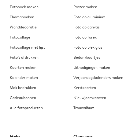
Fotoboek maken
Poster maken
Themaboeken
Foto op aluminium
Wanddecoratie
Foto op canvas
Fotocollage
Foto op forex
Fotocollage met lijst
Foto op plexiglas
Foto’s afdrukken
Bedankkaartjes
Kaarten maken
Uitnodigingen maken
Kalender maken
Verjaardagskalenders maken
Mok bedrukken
Kerstkaarten
Cadeaubonnen
Nieuwjaarskaarten
Alle fotoproducten
Trouwalbum
Help
Over ons