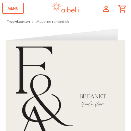
profile
shopping_cart
MENU
Trouwkaarten
Moderne romantiek