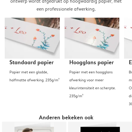
ontwerp wordt afgedrukt op hoogwaardig papier, met
een professionele afwerking.
Standaard papier
Hoogglans papier
E
Papier met een gladde,
Papier met een hoogglans
B
halfmatte afwerking. 235g/m²
afwerking voor meer
m
kleurintensiteit en scherpte.
O
235g/m²
d
3
Anderen bekeken ook