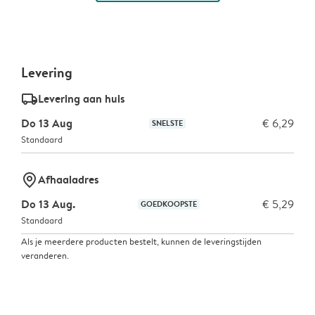
Levering
delivery_standard_v2
Levering aan huis
Do 13 Aug
€ 6,29
SNELSTE
Standaard
marker-pin
Afhaaladres
Do 13 Aug.
€ 5,29
GOEDKOOPSTE
Standaard
Als je meerdere producten bestelt, kunnen de leveringstijden
veranderen.