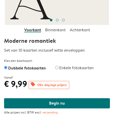
Voorkant
Binnenkant
Achterkant
Moderne romantiek
Set van 10 kaarten inclusief witte enveloppen
Kies een kaartsoort:
Dubbele fotokaarten
Enkele fotokaarten
Vanaf
€ 9,99
offers
Elke dag lage prijzen
Begin nu
Alle prijzen incl. BTW excl.
verzending