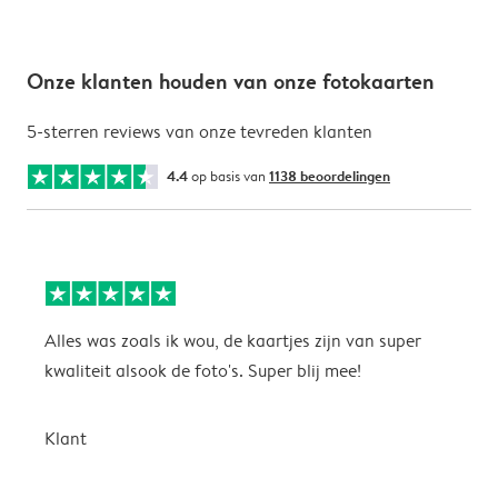
Onze klanten houden van onze fotokaarten
5-sterren reviews van onze tevreden klanten
4.4
op basis van
1138 beoordelingen
Alles was zoals ik wou, de kaartjes zijn van super
W
kwaliteit alsook de foto's. Super blij mee!
t
j
t
Klant