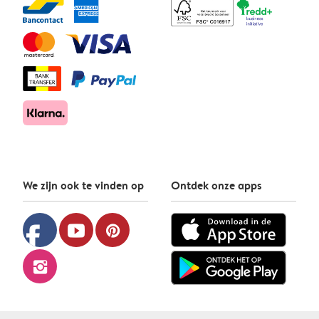
We zijn ook te vinden op
Ontdek onze apps
facebook
youtube
pinterest
instagram