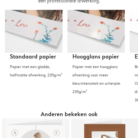
een professionele afwerking.
Standaard papier
Hoogglans papier
E
Papier met een gladde,
Papier met een hoogglans
B
halfmatte afwerking. 235g/m²
afwerking voor meer
m
kleurintensiteit en scherpte.
O
235g/m²
d
3
Anderen bekeken ook