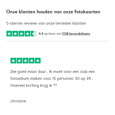
Onze klanten houden van onze fotokaarten
5-sterren reviews van onze tevreden klanten
4.4
op basis van
1138 beoordelingen
Zee goed maar duur . Ik moet voor een club een
M
fotoalbum maken voor 15 personen 30 op 39 .
k
Hoeveel korting krijg ik ??
b
christine
J