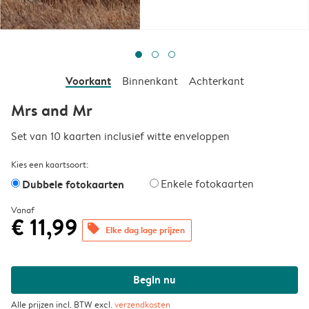
Voorkant
Binnenkant
Achterkant
Mrs and Mr
Set van 10 kaarten inclusief witte enveloppen
Kies een kaartsoort:
Dubbele fotokaarten
Enkele fotokaarten
Vanaf
€ 11,99
offers
Elke dag lage prijzen
Begin nu
Alle prijzen incl. BTW excl.
verzendkosten