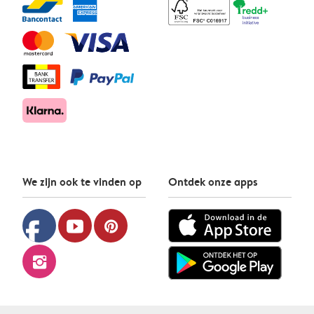
We zijn ook te vinden op
Ontdek onze apps
facebook
youtube
pinterest
instagram