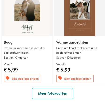
Boog
Warme aardetinten
Premium kaart met keuze uit 3
Premium kaart met keuze uit 3
papierafwerkingen
papierafwerkingen
Set van 10 kaarten
Set van 10 kaarten
Vanaf
Vanaf
€ 5,99
€ 5,99
offers
offers
Elke dag lage prijzen
Elke dag lage prijzen
Meer fotokaarten