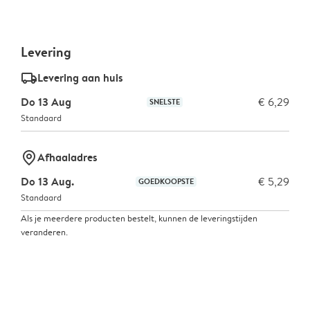
Levering
delivery_standard_v2
Levering aan huis
Do 13 Aug
€ 6,29
SNELSTE
Standaard
marker-pin
Afhaaladres
Do 13 Aug.
€ 5,29
GOEDKOOPSTE
Standaard
Als je meerdere producten bestelt, kunnen de leveringstijden
veranderen.