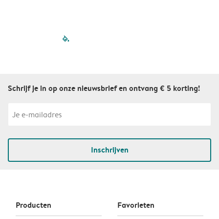
filled-pagination
outlined-paginatio
outlined-paginat
outlined-pagin
outlined-pag
outlined-p
Schrijf je in op onze nieuwsbrief en ontvang € 5 korting!
Inschrijven
Producten
Favorieten