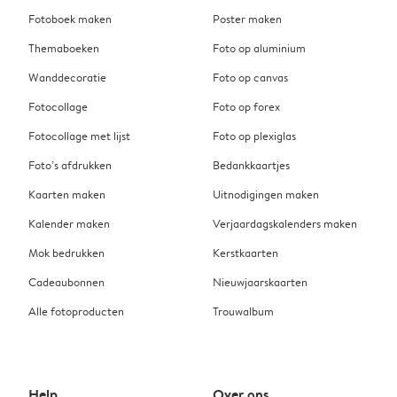
Fotoboek maken
Poster maken
Themaboeken
Foto op aluminium
Wanddecoratie
Foto op canvas
Fotocollage
Foto op forex
Fotocollage met lijst
Foto op plexiglas
Foto’s afdrukken
Bedankkaartjes
Kaarten maken
Uitnodigingen maken
Kalender maken
Verjaardagskalenders maken
Mok bedrukken
Kerstkaarten
Cadeaubonnen
Nieuwjaarskaarten
Alle fotoproducten
Trouwalbum
Help
Over ons