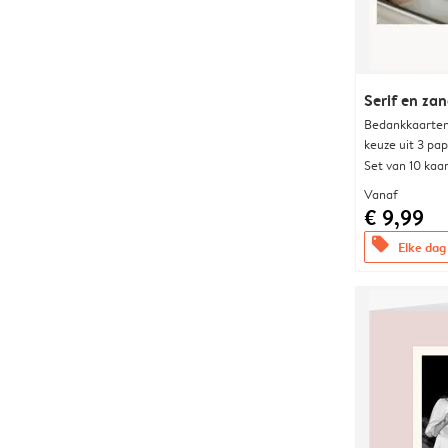
Serif en za
Bedankkaarten
keuze uit 3 pa
Set van 10 kaa
Vanaf
€ 9,99
offers
Elke dag 