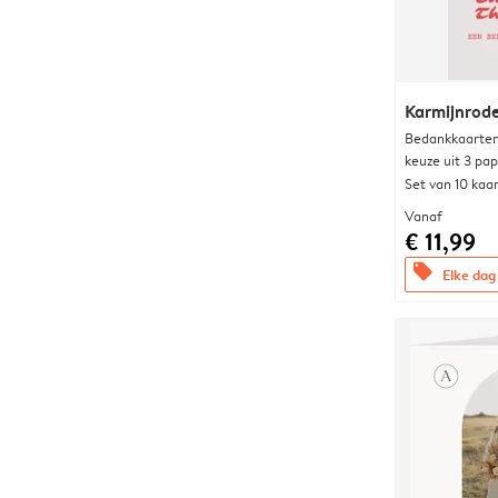
Karmijnrod
Bedankkaarten
keuze uit 3 pa
Set van 10 kaa
Vanaf
€ 11,99
offers
Elke dag 