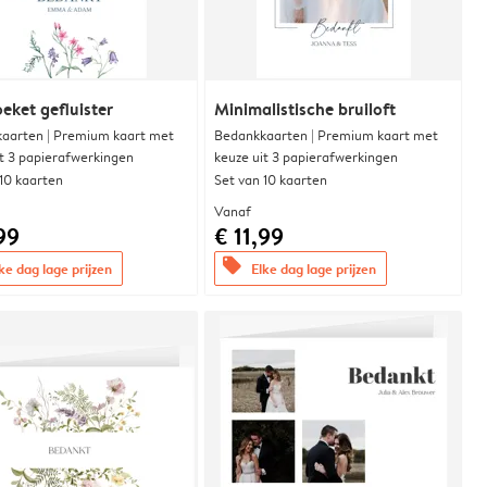
eket gefluister
Minimalistische bruiloft
aarten | Premium kaart met
Bedankkaarten | Premium kaart met
it 3 papierafwerkingen
keuze uit 3 papierafwerkingen
 10 kaarten
Set van 10 kaarten
Vanaf
99
€ 11,99
offers
ke dag lage prijzen
Elke dag lage prijzen