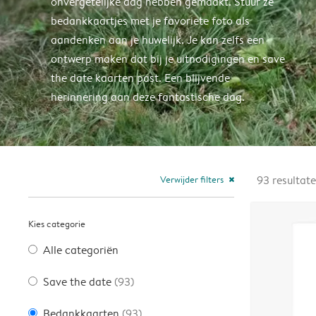
onvergetelijke dag hebben gemaakt. Stuur ze
bedankkaartjes met je favoriete foto als
aandenken aan je huwelijk. Je kan zelfs een
ontwerp maken dat bij je uitnodigingen en save
the date kaarten past. Een blijvende
herinnering aan deze fantastische dag.
Verwijder filters
93
resultat
close
Kies categorie
Alle categoriën
Save the date
(93)
Bedankkaarten
(93)