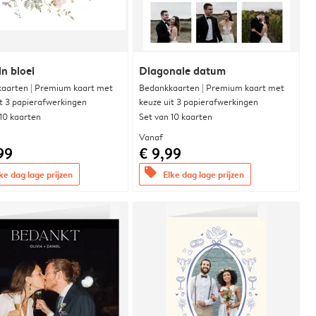
in bloei
Diagonale datum
aarten | Premium kaart met
Bedankkaarten | Premium kaart met
it 3 papierafwerkingen
keuze uit 3 papierafwerkingen
 10 kaarten
Set van 10 kaarten
Vanaf
99
€ 9,99
offers
ke dag lage prijzen
Elke dag lage prijzen