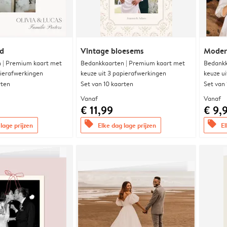
nd
Vintage bloesems
Modern
 | Premium kaart met
Bedankkaarten | Premium kaart met
Bedankk
pierafwerkingen
keuze uit 3 papierafwerkingen
keuze u
rten
Set van 10 kaarten
Set van
Vanaf
Vanaf
€ 11,99
€ 9,
offers
offers
lage prijzen
Elke dag lage prijzen
El