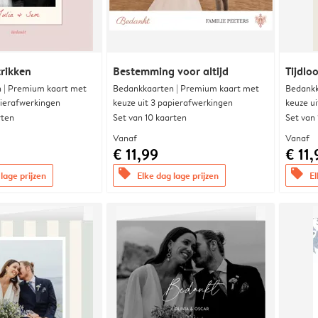
trikken
Bestemming voor altijd
Tijdloo
 | Premium kaart met
Bedankkaarten | Premium kaart met
Bedankk
pierafwerkingen
keuze uit 3 papierafwerkingen
keuze u
rten
Set van 10 kaarten
Set van
Vanaf
Vanaf
€ 11,99
€ 11,
offers
offers
lage prijzen
Elke dag lage prijzen
El