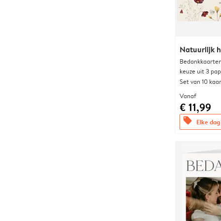
Natuurlijk h
Bedankkaarten
keuze uit 3 pa
Set van 10 kaa
Vanaf
€ 11,99
offers
Elke dag 