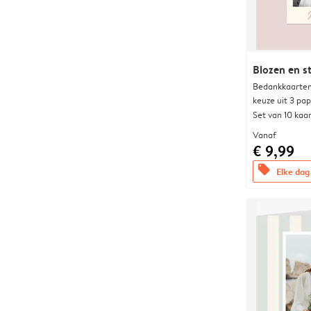
Blozen en s
Bedankkaarten
keuze uit 3 pa
Set van 10 kaa
Vanaf
€ 9,99
offers
Elke dag 