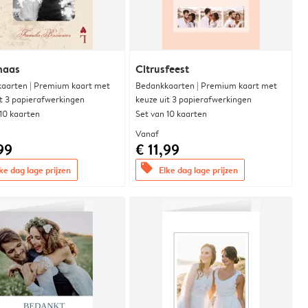
naas
Citrusfeest
aarten | Premium kaart met
Bedankkaarten | Premium kaart met
it 3 papierafwerkingen
keuze uit 3 papierafwerkingen
 10 kaarten
Set van 10 kaarten
Vanaf
99
€ 11,99
offers
ke dag lage prijzen
Elke dag lage prijzen