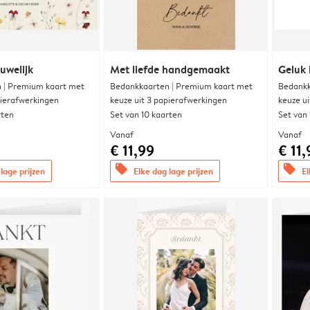
uwelijk
Met liefde handgemaakt
Geluk 
 | Premium kaart met
Bedankkaarten | Premium kaart met
Bedankk
pierafwerkingen
keuze uit 3 papierafwerkingen
keuze u
rten
Set van 10 kaarten
Set van
Vanaf
Vanaf
€ 11,99
€ 11,
offers
offers
lage prijzen
Elke dag lage prijzen
El