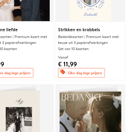
e liefde
Strikken en krabbels
aarten | Premium kaart met
Bedankkaarten | Premium kaart met
it 3 papierafwerkingen
keuze uit 3 papierafwerkingen
 10 kaarten
Set van 10 kaarten
Vanaf
99
€ 11,99
offers
ke dag lage prijzen
Elke dag lage prijzen