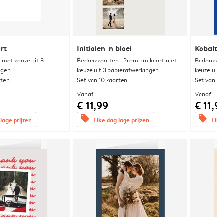
rt
Initialen in bloei
Kobalt
met keuze uit 3
Bedankkaarten | Premium kaart met
Bedankk
ngen
keuze uit 3 papierafwerkingen
keuze u
rten
Set van 10 kaarten
Set van
Vanaf
Vanaf
€ 11,99
€ 11,
offers
offers
lage prijzen
Elke dag lage prijzen
El