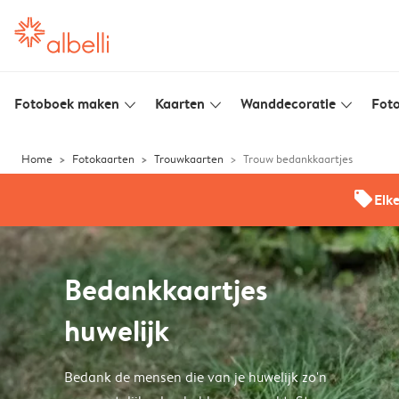
Fotoboek maken
Kaarten
Wanddecoratie
Foto
slim_arrow_down
slim_arrow_down
slim_arrow_down
Home
Fotokaarten
Trouwkaarten
Trouw bedankkaartjes
offers
Elk
Bedankkaartjes
huwelijk
Bedank de mensen die van je huwelijk zo'n