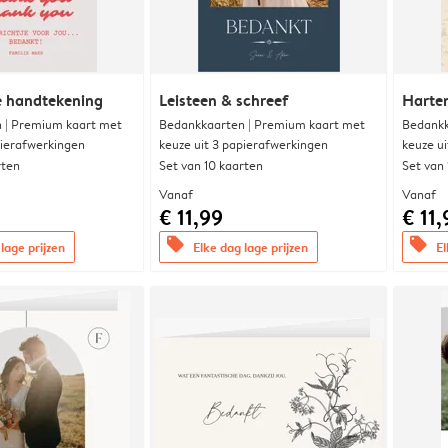
e handtekening
Leisteen & schreef
Harte
 | Premium kaart met
Bedankkaarten | Premium kaart met
Bedankk
pierafwerkingen
keuze uit 3 papierafwerkingen
keuze u
rten
Set van 10 kaarten
Set van
Vanaf
Vanaf
€ 11,99
€ 11,
offers
offers
lage prijzen
Elke dag lage prijzen
El