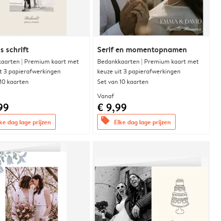
s schrift
Serif en momentopnamen
aarten | Premium kaart met
Bedankkaarten | Premium kaart met
it 3 papierafwerkingen
keuze uit 3 papierafwerkingen
 10 kaarten
Set van 10 kaarten
Vanaf
99
€ 9,99
offers
ke dag lage prijzen
Elke dag lage prijzen