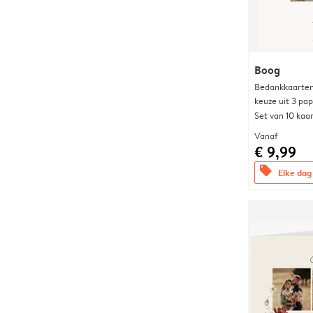
Boog
Bedankkaarten
keuze uit 3 pa
Set van 10 kaa
Vanaf
€ 9,99
offers
Elke dag 