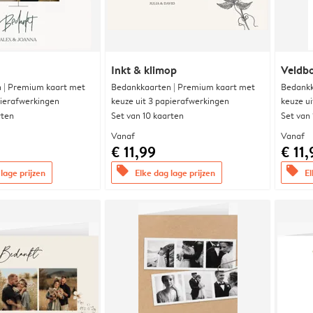
Inkt & klimop
Veldbo
 | Premium kaart met
Bedankkaarten | Premium kaart met
Bedankk
pierafwerkingen
keuze uit 3 papierafwerkingen
keuze u
rten
Set van 10 kaarten
Set van
Vanaf
Vanaf
€ 11,99
€ 11,
offers
offers
lage prijzen
Elke dag lage prijzen
El