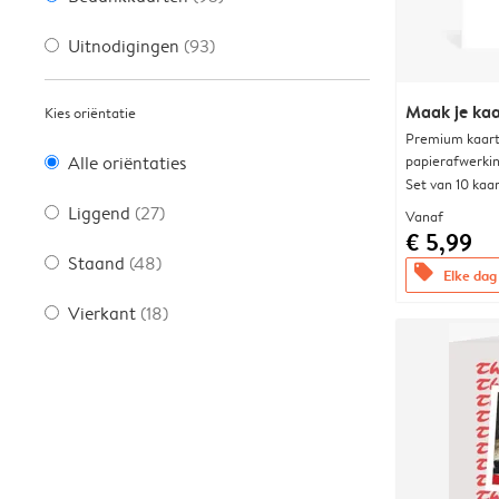
Uitnodigingen
(93)
Maak je kaa
Kies oriëntatie
Premium kaart 
papierafwerki
Alle oriëntaties
Set van 10 kaa
Liggend
(27)
Vanaf
€ 5,99
Staand
(48)
offers
Elke dag 
Vierkant
(18)