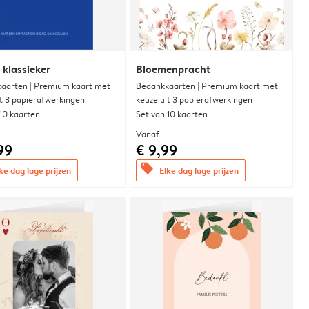
 klassieker
Bloemenpracht
aarten | Premium kaart met
Bedankkaarten | Premium kaart met
it 3 papierafwerkingen
keuze uit 3 papierafwerkingen
 10 kaarten
Set van 10 kaarten
Vanaf
99
€ 9,99
offers
ke dag lage prijzen
Elke dag lage prijzen