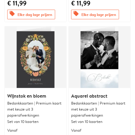
€ 11,99
€ 11,99
offers
offers
Elke dag lage prijzen
Elke dag lage prijzen
Wijnstok en bloem
Aquarel abstract
Bedankkaarten | Premium kaart
Bedankkaarten | Premium kaart
met keuze uit 3
met keuze uit 3
papierafwerkingen
papierafwerkingen
Set van 10 kaarten
Set van 10 kaarten
Vanaf
Vanaf