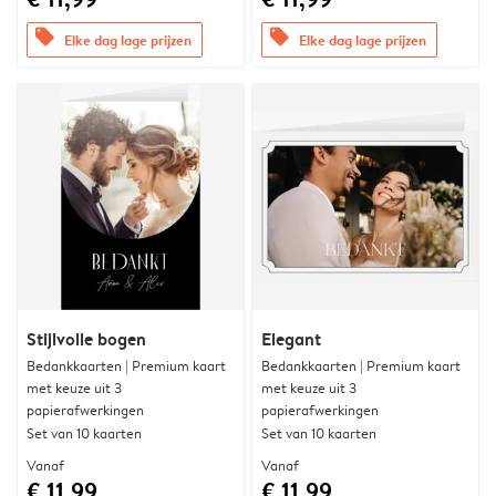
offers
offers
Elke dag lage prijzen
Elke dag lage prijzen
Stijlvolle bogen
Elegant
Bedankkaarten | Premium kaart
Bedankkaarten | Premium kaart
met keuze uit 3
met keuze uit 3
papierafwerkingen
papierafwerkingen
Set van 10 kaarten
Set van 10 kaarten
Vanaf
Vanaf
€ 11,99
€ 11,99