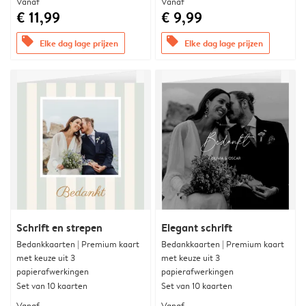
Vanaf
Vanaf
€ 11,99
€ 9,99
offers
offers
Elke dag lage prijzen
Elke dag lage prijzen
Schrift en strepen
Elegant schrift
Bedankkaarten | Premium kaart
Bedankkaarten | Premium kaart
met keuze uit 3
met keuze uit 3
papierafwerkingen
papierafwerkingen
Set van 10 kaarten
Set van 10 kaarten
Vanaf
Vanaf