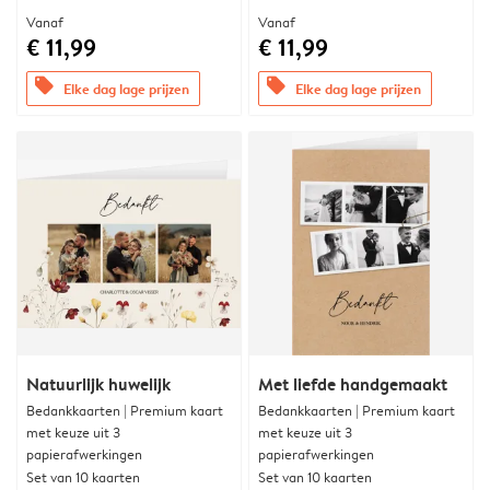
Vanaf
Vanaf
€ 11,99
€ 11,99
offers
offers
Elke dag lage prijzen
Elke dag lage prijzen
Natuurlijk huwelijk
Met liefde handgemaakt
Bedankkaarten | Premium kaart
Bedankkaarten | Premium kaart
met keuze uit 3
met keuze uit 3
papierafwerkingen
papierafwerkingen
Set van 10 kaarten
Set van 10 kaarten