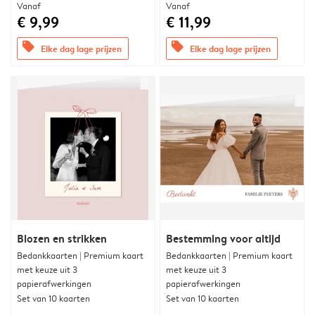
Vanaf
Vanaf
€ 9,99
€ 11,99
offers
offers
Elke dag lage prijzen
Elke dag lage prijzen
Blozen en strikken
Bestemming voor altijd
Bedankkaarten | Premium kaart
Bedankkaarten | Premium kaart
met keuze uit 3
met keuze uit 3
papierafwerkingen
papierafwerkingen
Set van 10 kaarten
Set van 10 kaarten