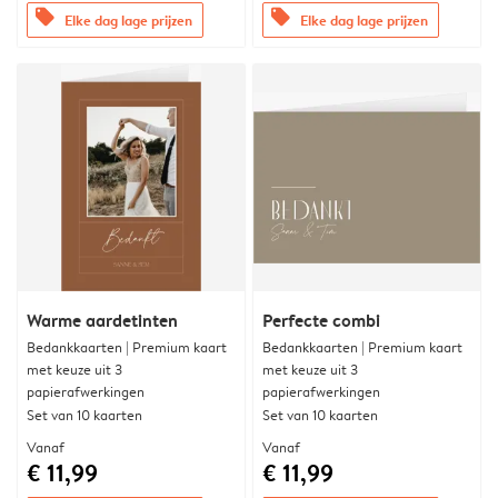
offers
offers
Elke dag lage prijzen
Elke dag lage prijzen
Warme aardetinten
Perfecte combi
Bedankkaarten | Premium kaart
Bedankkaarten | Premium kaart
met keuze uit 3
met keuze uit 3
papierafwerkingen
papierafwerkingen
Set van 10 kaarten
Set van 10 kaarten
Vanaf
Vanaf
€ 11,99
€ 11,99