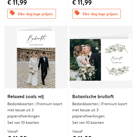
€ 11,99
€ 11,99
offers
offers
Elke dag lage prijzen
Elke dag lage prijzen
Relaxed zoals wij
Botanische bruiloft
Bedankkaarten | Premium kaart
Bedankkaarten | Premium kaart
met keuze uit 3
met keuze uit 3
papierafwerkingen
papierafwerkingen
Set van 10 kaarten
Set van 10 kaarten
Vanaf
Vanaf