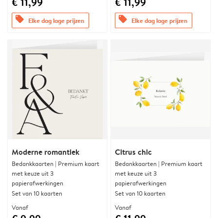
€ 11,99
€ 11,99
offers
offers
Elke dag lage prijzen
Elke dag lage prijzen
Moderne romantiek
Citrus chic
Bedankkaarten | Premium kaart
Bedankkaarten | Premium kaart
met keuze uit 3
met keuze uit 3
papierafwerkingen
papierafwerkingen
Set van 10 kaarten
Set van 10 kaarten
Vanaf
Vanaf