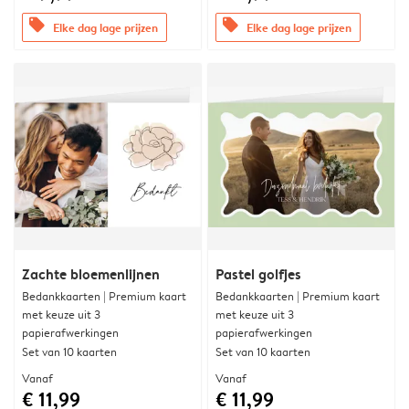
offers
offers
Elke dag lage prijzen
Elke dag lage prijzen
Zachte bloemenlijnen
Pastel golfjes
Bedankkaarten | Premium kaart
Bedankkaarten | Premium kaart
met keuze uit 3
met keuze uit 3
papierafwerkingen
papierafwerkingen
Set van 10 kaarten
Set van 10 kaarten
Vanaf
Vanaf
€ 11,99
€ 11,99