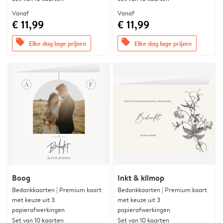
Vanaf
Vanaf
€ 11,99
€ 11,99
offers
offers
Elke dag lage prijzen
Elke dag lage prijzen
Boog
Inkt & klimop
Bedankkaarten | Premium kaart
Bedankkaarten | Premium kaart
met keuze uit 3
met keuze uit 3
papierafwerkingen
papierafwerkingen
Set van 10 kaarten
Set van 10 kaarten