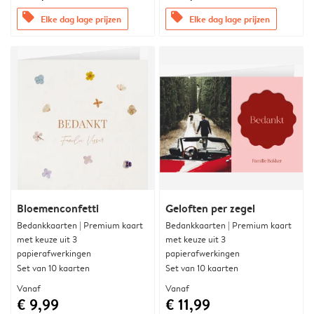
offers
offers
Elke dag lage prijzen
Elke dag lage prijzen
Bloemenconfetti
Geloften per zegel
Bedankkaarten | Premium kaart
Bedankkaarten | Premium kaart
met keuze uit 3
met keuze uit 3
papierafwerkingen
papierafwerkingen
Set van 10 kaarten
Set van 10 kaarten
Vanaf
Vanaf
€ 9,99
€ 11,99