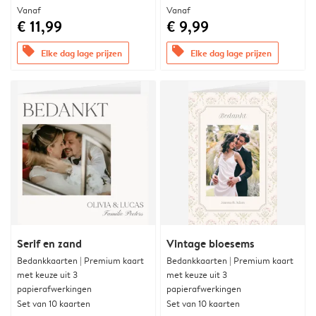
Vanaf
Vanaf
€ 11,99
€ 9,99
offers
offers
Elke dag lage prijzen
Elke dag lage prijzen
Serif en zand
Vintage bloesems
Bedankkaarten | Premium kaart
Bedankkaarten | Premium kaart
met keuze uit 3
met keuze uit 3
papierafwerkingen
papierafwerkingen
Set van 10 kaarten
Set van 10 kaarten