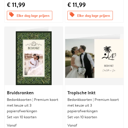
€ 11,99
€ 11,99
offers
offers
Elke dag lage prijzen
Elke dag lage prijzen
Bruidsranken
Tropische inkt
Bedankkaarten | Premium kaart
Bedankkaarten | Premium kaart
met keuze uit 3
met keuze uit 3
papierafwerkingen
papierafwerkingen
Set van 10 kaarten
Set van 10 kaarten
Vanaf
Vanaf