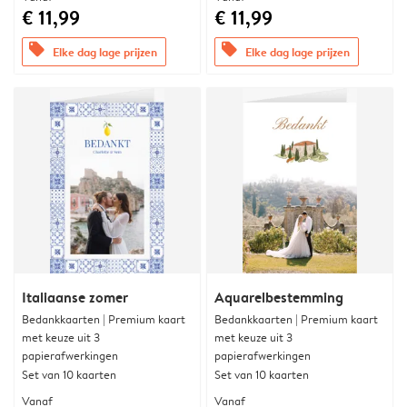
€ 11,99
€ 11,99
offers
offers
Elke dag lage prijzen
Elke dag lage prijzen
Italiaanse zomer
Aquarelbestemming
Bedankkaarten | Premium kaart
Bedankkaarten | Premium kaart
met keuze uit 3
met keuze uit 3
papierafwerkingen
papierafwerkingen
Set van 10 kaarten
Set van 10 kaarten
Vanaf
Vanaf