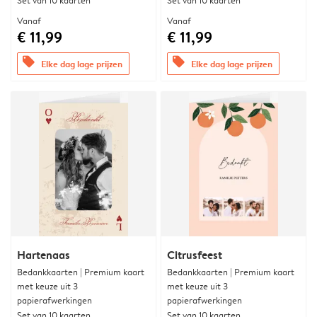
Set van 10 kaarten
Set van 10 kaarten
Vanaf
Vanaf
€ 11,99
€ 11,99
offers
offers
Elke dag lage prijzen
Elke dag lage prijzen
Hartenaas
Citrusfeest
Bedankkaarten | Premium kaart
Bedankkaarten | Premium kaart
met keuze uit 3
met keuze uit 3
papierafwerkingen
papierafwerkingen
Set van 10 kaarten
Set van 10 kaarten