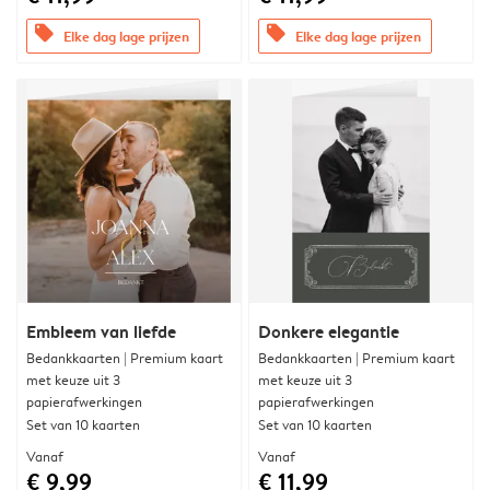
offers
offers
Elke dag lage prijzen
Elke dag lage prijzen
Embleem van liefde
Donkere elegantie
Bedankkaarten | Premium kaart
Bedankkaarten | Premium kaart
met keuze uit 3
met keuze uit 3
papierafwerkingen
papierafwerkingen
Set van 10 kaarten
Set van 10 kaarten
Vanaf
Vanaf
€ 9,99
€ 11,99