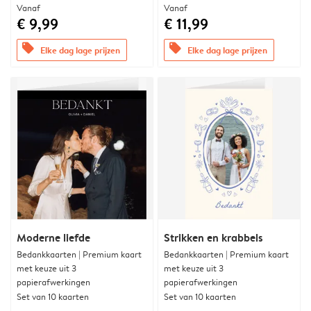
Vanaf
Vanaf
€ 9,99
€ 11,99
offers
offers
Elke dag lage prijzen
Elke dag lage prijzen
Moderne liefde
Strikken en krabbels
Bedankkaarten | Premium kaart
Bedankkaarten | Premium kaart
met keuze uit 3
met keuze uit 3
papierafwerkingen
papierafwerkingen
Set van 10 kaarten
Set van 10 kaarten