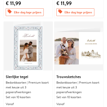
€ 11,99
€ 11,99
offers
offers
Elke dag lage prijzen
Elke dag lage prijzen
Sierlijke tegel
Trouwsketches
Bedankkaarten | Premium kaart
Bedankkaarten | Premium kaart
met keuze uit 3
met keuze uit 3
papierafwerkingen
papierafwerkingen
Set van 10 kaarten
Set van 10 kaarten
Vanaf
Vanaf