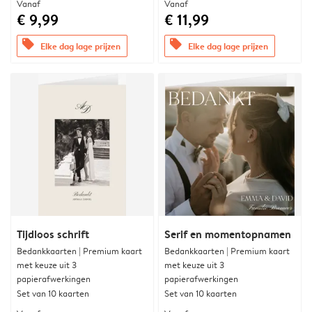
Vanaf
Vanaf
€ 9,99
€ 11,99
offers
offers
Elke dag lage prijzen
Elke dag lage prijzen
Tijdloos schrift
Serif en momentopnamen
Bedankkaarten | Premium kaart
Bedankkaarten | Premium kaart
met keuze uit 3
met keuze uit 3
papierafwerkingen
papierafwerkingen
Set van 10 kaarten
Set van 10 kaarten