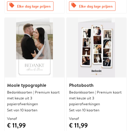
offers
offers
Elke dag lage prijzen
Elke dag lage prijzen
Mooie typographie
Photobooth
Bedankkaarten | Premium kaart
Bedankkaarten | Premium kaart
met keuze uit 3
met keuze uit 3
papierafwerkingen
papierafwerkingen
Set van 10 kaarten
Set van 10 kaarten
Vanaf
Vanaf
€ 11,99
€ 11,99