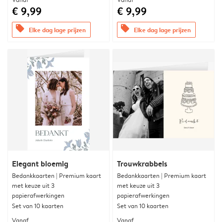
€ 9,99
€ 9,99
offers
offers
Elke dag lage prijzen
Elke dag lage prijzen
Elegant bloemig
Trouwkrabbels
Bedankkaarten | Premium kaart
Bedankkaarten | Premium kaart
met keuze uit 3
met keuze uit 3
papierafwerkingen
papierafwerkingen
Set van 10 kaarten
Set van 10 kaarten
Vanaf
Vanaf