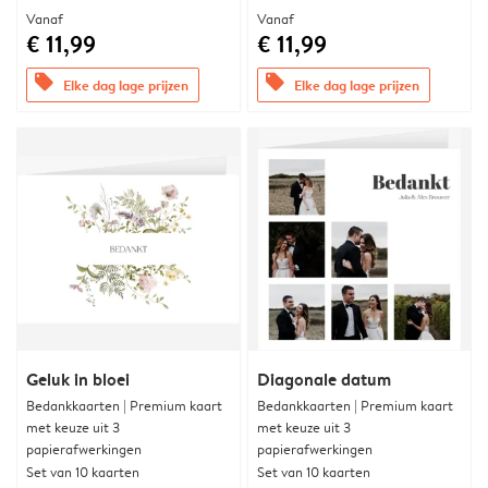
Vanaf
Vanaf
€ 11,99
€ 11,99
offers
offers
Elke dag lage prijzen
Elke dag lage prijzen
Geluk in bloei
Diagonale datum
Bedankkaarten | Premium kaart
Bedankkaarten | Premium kaart
met keuze uit 3
met keuze uit 3
papierafwerkingen
papierafwerkingen
Set van 10 kaarten
Set van 10 kaarten