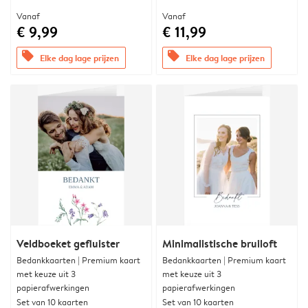
Vanaf
Vanaf
€ 9,99
€ 11,99
offers
offers
Elke dag lage prijzen
Elke dag lage prijzen
Veldboeket gefluister
Minimalistische bruiloft
Bedankkaarten | Premium kaart
Bedankkaarten | Premium kaart
met keuze uit 3
met keuze uit 3
papierafwerkingen
papierafwerkingen
Set van 10 kaarten
Set van 10 kaarten