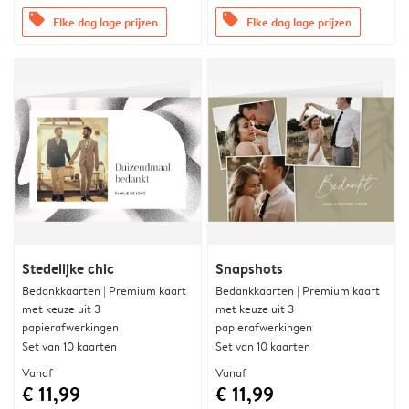
offers
offers
Elke dag lage prijzen
Elke dag lage prijzen
Stedelijke chic
Snapshots
Bedankkaarten | Premium kaart
Bedankkaarten | Premium kaart
met keuze uit 3
met keuze uit 3
papierafwerkingen
papierafwerkingen
Set van 10 kaarten
Set van 10 kaarten
Vanaf
Vanaf
€ 11,99
€ 11,99