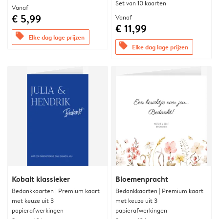
Set van 10 kaarten
Vanaf
€ 5,99
Vanaf
€ 11,99
offers
Elke dag lage prijzen
offers
Elke dag lage prijzen
Kobalt klassieker
Bloemenpracht
Bedankkaarten | Premium kaart
Bedankkaarten | Premium kaart
met keuze uit 3
met keuze uit 3
papierafwerkingen
papierafwerkingen