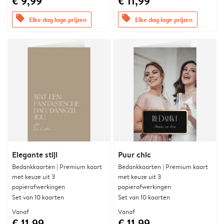
€ 9,99
€ 11,99
offers
offers
Elke dag lage prijzen
Elke dag lage prijzen
Elegante stijl
Puur chic
Bedankkaarten | Premium kaart
Bedankkaarten | Premium kaart
met keuze uit 3
met keuze uit 3
papierafwerkingen
papierafwerkingen
Set van 10 kaarten
Set van 10 kaarten
Vanaf
Vanaf
€ 11,99
€ 11,99