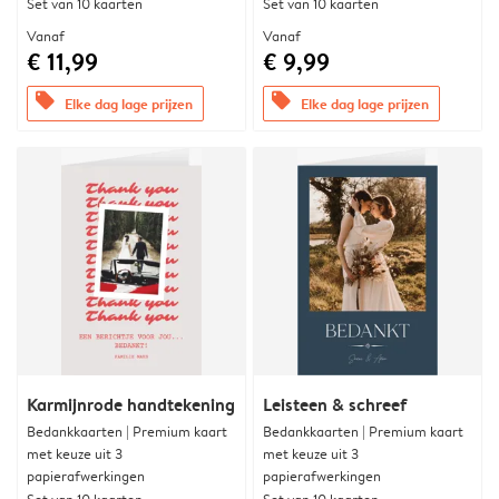
Set van 10 kaarten
Set van 10 kaarten
Vanaf
Vanaf
€ 11,99
€ 9,99
offers
offers
Elke dag lage prijzen
Elke dag lage prijzen
Karmijnrode handtekening
Leisteen & schreef
Bedankkaarten | Premium kaart
Bedankkaarten | Premium kaart
met keuze uit 3
met keuze uit 3
papierafwerkingen
papierafwerkingen