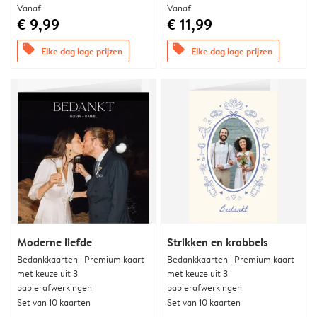
Vanaf
Vanaf
€ 9,99
€ 11,99
offers
offers
Elke dag lage prijzen
Elke dag lage prijzen
Moderne liefde
Strikken en krabbels
Bedankkaarten | Premium kaart
Bedankkaarten | Premium kaart
met keuze uit 3
met keuze uit 3
papierafwerkingen
papierafwerkingen
Set van 10 kaarten
Set van 10 kaarten