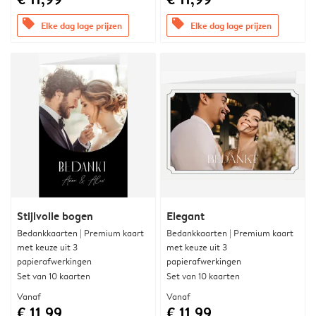
offers
offers
Elke dag lage prijzen
Elke dag lage prijzen
Stijlvolle bogen
Elegant
Bedankkaarten | Premium kaart
Bedankkaarten | Premium kaart
met keuze uit 3
met keuze uit 3
papierafwerkingen
papierafwerkingen
Set van 10 kaarten
Set van 10 kaarten
Vanaf
Vanaf
€ 11,99
€ 11,99