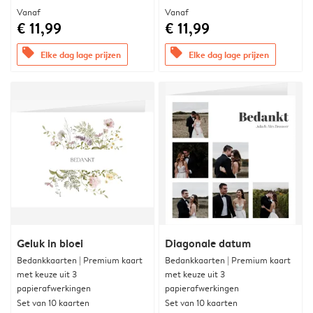
Vanaf
Vanaf
€ 11,99
€ 11,99
offers
offers
Elke dag lage prijzen
Elke dag lage prijzen
Geluk in bloei
Diagonale datum
Bedankkaarten | Premium kaart
Bedankkaarten | Premium kaart
met keuze uit 3
met keuze uit 3
papierafwerkingen
papierafwerkingen
Set van 10 kaarten
Set van 10 kaarten