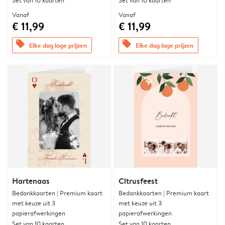
Set van 10 kaarten
Set van 10 kaarten
Vanaf
Vanaf
€ 11,99
€ 11,99
offers
offers
Elke dag lage prijzen
Elke dag lage prijzen
Hartenaas
Citrusfeest
Bedankkaarten | Premium kaart
Bedankkaarten | Premium kaart
met keuze uit 3
met keuze uit 3
papierafwerkingen
papierafwerkingen
Set van 10 kaarten
Set van 10 kaarten