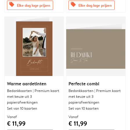
offers
offers
Elke dag lage prijzen
Elke dag lage prijzen
Warme aardetinten
Perfecte combi
Bedankkaarten | Premium kaart
Bedankkaarten | Premium kaart
met keuze uit 3
met keuze uit 3
papierafwerkingen
papierafwerkingen
Set van 10 kaarten
Set van 10 kaarten
Vanaf
Vanaf
€ 11,99
€ 11,99