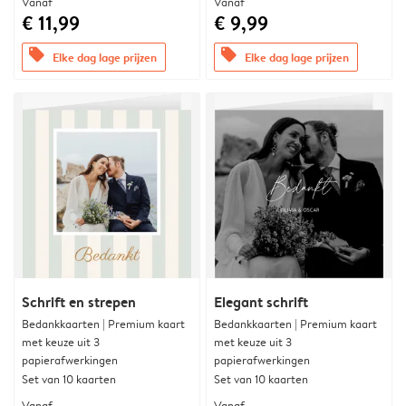
Vanaf
Vanaf
€ 11,99
€ 9,99
offers
offers
Elke dag lage prijzen
Elke dag lage prijzen
Schrift en strepen
Elegant schrift
Bedankkaarten | Premium kaart
Bedankkaarten | Premium kaart
met keuze uit 3
met keuze uit 3
papierafwerkingen
papierafwerkingen
Set van 10 kaarten
Set van 10 kaarten
Vanaf
Vanaf