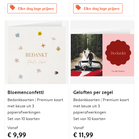
offers
offers
Elke dag lage prijzen
Elke dag lage prijzen
Bloemenconfetti
Geloften per zegel
Bedankkaarten | Premium kaart
Bedankkaarten | Premium kaart
met keuze uit 3
met keuze uit 3
papierafwerkingen
papierafwerkingen
Set van 10 kaarten
Set van 10 kaarten
Vanaf
Vanaf
€ 9,99
€ 11,99