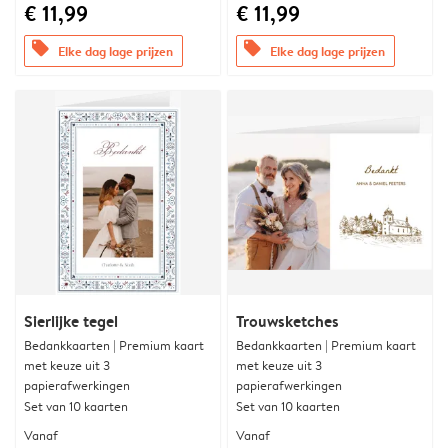
€ 11,99
€ 11,99
offers
offers
Elke dag lage prijzen
Elke dag lage prijzen
Sierlijke tegel
Trouwsketches
Bedankkaarten | Premium kaart
Bedankkaarten | Premium kaart
met keuze uit 3
met keuze uit 3
papierafwerkingen
papierafwerkingen
Set van 10 kaarten
Set van 10 kaarten
Vanaf
Vanaf