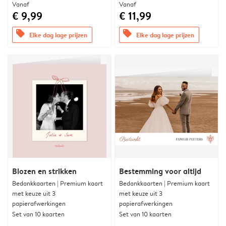
Vanaf
Vanaf
€ 9,99
€ 11,99
offers
offers
Elke dag lage prijzen
Elke dag lage prijzen
Blozen en strikken
Bestemming voor altijd
Bedankkaarten | Premium kaart
Bedankkaarten | Premium kaart
met keuze uit 3
met keuze uit 3
papierafwerkingen
papierafwerkingen
Set van 10 kaarten
Set van 10 kaarten