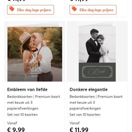
offers
offers
Elke dag lage prijzen
Elke dag lage prijzen
Embleem van liefde
Donkere elegantie
Bedankkaarten | Premium kaart
Bedankkaarten | Premium kaart
met keuze uit 3
met keuze uit 3
papierafwerkingen
papierafwerkingen
Set van 10 kaarten
Set van 10 kaarten
Vanaf
Vanaf
€ 9,99
€ 11,99