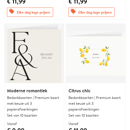
€ 11,99
€ 11,99
offers
offers
Elke dag lage prijzen
Elke dag lage prijzen
Moderne romantiek
Citrus chic
Bedankkaarten | Premium kaart
Bedankkaarten | Premium kaart
met keuze uit 3
met keuze uit 3
papierafwerkingen
papierafwerkingen
Set van 10 kaarten
Set van 10 kaarten
Vanaf
Vanaf