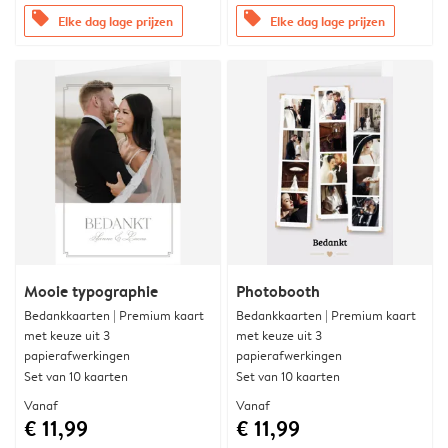
offers
offers
Elke dag lage prijzen
Elke dag lage prijzen
Mooie typographie
Photobooth
Bedankkaarten | Premium kaart
Bedankkaarten | Premium kaart
met keuze uit 3
met keuze uit 3
papierafwerkingen
papierafwerkingen
Set van 10 kaarten
Set van 10 kaarten
Vanaf
Vanaf
€ 11,99
€ 11,99