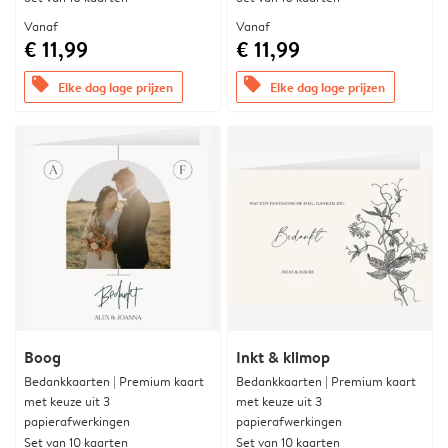
Vanaf
Vanaf
€ 11,99
€ 11,99
offers
offers
Elke dag lage prijzen
Elke dag lage prijzen
Boog
Inkt & klimop
Bedankkaarten | Premium kaart
Bedankkaarten | Premium kaart
met keuze uit 3
met keuze uit 3
papierafwerkingen
papierafwerkingen
Set van 10 kaarten
Set van 10 kaarten