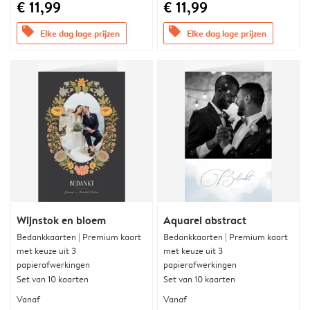
€ 11,99
€ 11,99
offers
offers
Elke dag lage prijzen
Elke dag lage prijzen
Wijnstok en bloem
Aquarel abstract
Bedankkaarten | Premium kaart
Bedankkaarten | Premium kaart
met keuze uit 3
met keuze uit 3
papierafwerkingen
papierafwerkingen
Set van 10 kaarten
Set van 10 kaarten
Vanaf
Vanaf