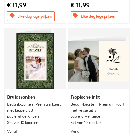
€ 11,99
€ 11,99
offers
offers
Elke dag lage prijzen
Elke dag lage prijzen
Bruidsranken
Tropische inkt
Bedankkaarten | Premium kaart
Bedankkaarten | Premium kaart
met keuze uit 3
met keuze uit 3
papierafwerkingen
papierafwerkingen
Set van 10 kaarten
Set van 10 kaarten
Vanaf
Vanaf