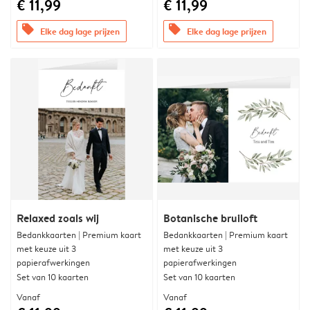
€ 11,99
€ 11,99
offers
offers
Elke dag lage prijzen
Elke dag lage prijzen
Relaxed zoals wij
Botanische bruiloft
Bedankkaarten | Premium kaart
Bedankkaarten | Premium kaart
met keuze uit 3
met keuze uit 3
papierafwerkingen
papierafwerkingen
Set van 10 kaarten
Set van 10 kaarten
Vanaf
Vanaf