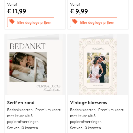
Vanaf
Vanaf
€ 11,99
€ 9,99
offers
offers
Elke dag lage prijzen
Elke dag lage prijzen
Serif en zand
Vintage bloesems
Bedankkaarten | Premium kaart
Bedankkaarten | Premium kaart
met keuze uit 3
met keuze uit 3
papierafwerkingen
papierafwerkingen
Set van 10 kaarten
Set van 10 kaarten