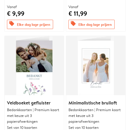
Vanaf
Vanaf
€ 9,99
€ 11,99
offers
offers
Elke dag lage prijzen
Elke dag lage prijzen
Veldboeket gefluister
Minimalistische bruiloft
Bedankkaarten | Premium kaart
Bedankkaarten | Premium kaart
met keuze uit 3
met keuze uit 3
papierafwerkingen
papierafwerkingen
Set van 10 kaarten
Set van 10 kaarten