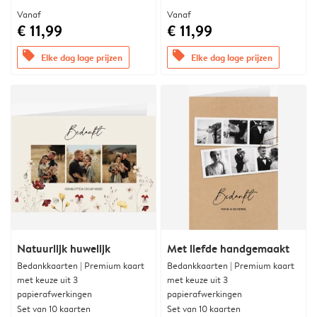
Vanaf
Vanaf
€ 11,99
€ 11,99
offers
offers
Elke dag lage prijzen
Elke dag lage prijzen
Natuurlijk huwelijk
Met liefde handgemaakt
Bedankkaarten | Premium kaart
Bedankkaarten | Premium kaart
met keuze uit 3
met keuze uit 3
papierafwerkingen
papierafwerkingen
Set van 10 kaarten
Set van 10 kaarten