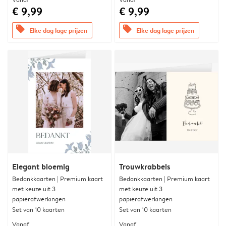
€ 9,99
€ 9,99
offers
offers
Elke dag lage prijzen
Elke dag lage prijzen
Elegant bloemig
Trouwkrabbels
Bedankkaarten | Premium kaart
Bedankkaarten | Premium kaart
met keuze uit 3
met keuze uit 3
papierafwerkingen
papierafwerkingen
Set van 10 kaarten
Set van 10 kaarten
Vanaf
Vanaf