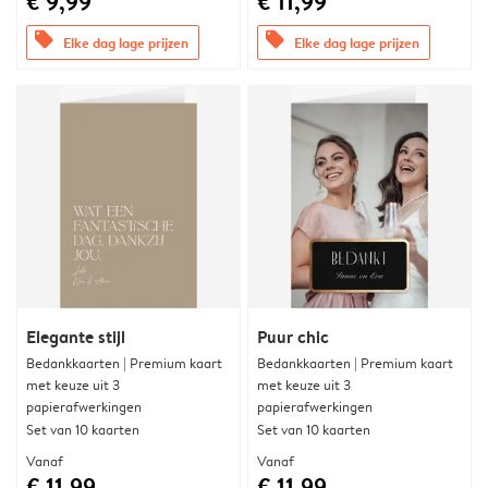
€ 9,99
€ 11,99
offers
offers
Elke dag lage prijzen
Elke dag lage prijzen
Elegante stijl
Puur chic
Bedankkaarten | Premium kaart
Bedankkaarten | Premium kaart
met keuze uit 3
met keuze uit 3
papierafwerkingen
papierafwerkingen
Set van 10 kaarten
Set van 10 kaarten
Vanaf
Vanaf
€ 11,99
€ 11,99