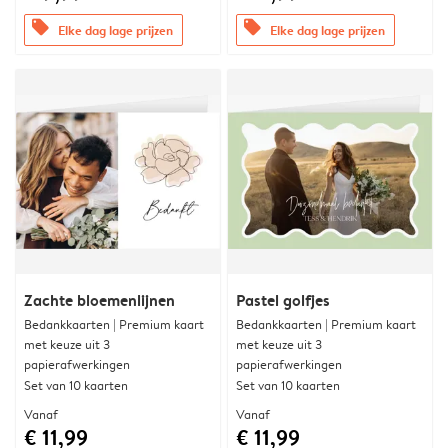
offers
offers
Elke dag lage prijzen
Elke dag lage prijzen
Zachte bloemenlijnen
Pastel golfjes
Bedankkaarten | Premium kaart
Bedankkaarten | Premium kaart
met keuze uit 3
met keuze uit 3
papierafwerkingen
papierafwerkingen
Set van 10 kaarten
Set van 10 kaarten
Vanaf
Vanaf
€ 11,99
€ 11,99