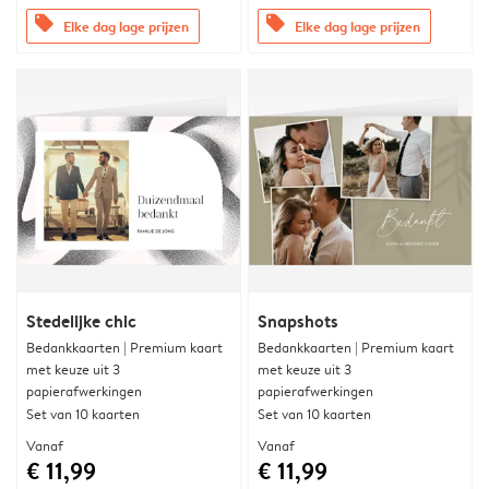
offers
offers
Elke dag lage prijzen
Elke dag lage prijzen
Stedelijke chic
Snapshots
Bedankkaarten | Premium kaart
Bedankkaarten | Premium kaart
met keuze uit 3
met keuze uit 3
papierafwerkingen
papierafwerkingen
Set van 10 kaarten
Set van 10 kaarten
Vanaf
Vanaf
€ 11,99
€ 11,99