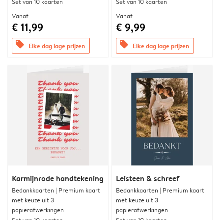
Set van 10 kaarten
Set van 10 kaarten
Vanaf
Vanaf
€ 11,99
€ 9,99
offers
offers
Elke dag lage prijzen
Elke dag lage prijzen
Karmijnrode handtekening
Leisteen & schreef
Bedankkaarten | Premium kaart
Bedankkaarten | Premium kaart
met keuze uit 3
met keuze uit 3
papierafwerkingen
papierafwerkingen