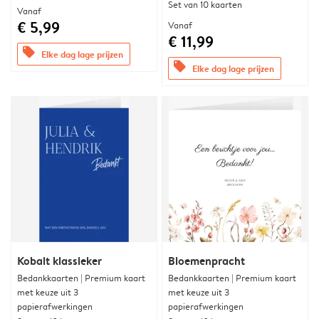
Set van 10 kaarten
Vanaf
€ 5,99
Vanaf
€ 11,99
offers
Elke dag lage prijzen
offers
Elke dag lage prijzen
Kobalt klassieker
Bloemenpracht
Bedankkaarten | Premium kaart
Bedankkaarten | Premium kaart
met keuze uit 3
met keuze uit 3
papierafwerkingen
papierafwerkingen