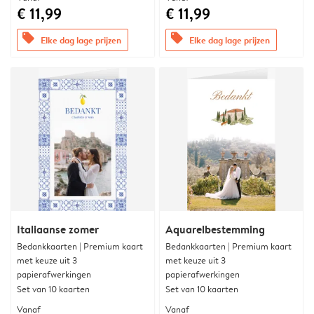
€ 11,99
€ 11,99
offers
offers
Elke dag lage prijzen
Elke dag lage prijzen
Italiaanse zomer
Aquarelbestemming
Bedankkaarten | Premium kaart
Bedankkaarten | Premium kaart
met keuze uit 3
met keuze uit 3
papierafwerkingen
papierafwerkingen
Set van 10 kaarten
Set van 10 kaarten
Vanaf
Vanaf