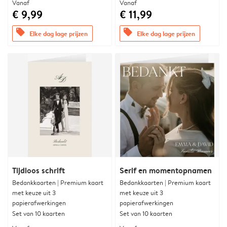
Vanaf
Vanaf
€ 9,99
€ 11,99
offers
offers
Elke dag lage prijzen
Elke dag lage prijzen
Tijdloos schrift
Serif en momentopnamen
Bedankkaarten | Premium kaart
Bedankkaarten | Premium kaart
met keuze uit 3
met keuze uit 3
papierafwerkingen
papierafwerkingen
Set van 10 kaarten
Set van 10 kaarten