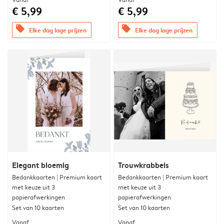
€ 5,99
€ 5,99
offers
offers
Elke dag lage prijzen
Elke dag lage prijzen
Elegant bloemig
Trouwkrabbels
Bedankkaarten | Premium kaart
Bedankkaarten | Premium kaart
met keuze uit 3
met keuze uit 3
papierafwerkingen
papierafwerkingen
Set van 10 kaarten
Set van 10 kaarten
Vanaf
Vanaf