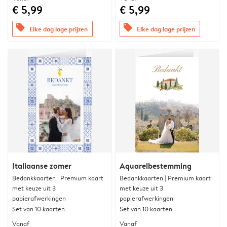
€ 5,99
€ 5,99
offers
offers
Elke dag lage prijzen
Elke dag lage prijzen
Italiaanse zomer
Aquarelbestemming
Bedankkaarten | Premium kaart
Bedankkaarten | Premium kaart
met keuze uit 3
met keuze uit 3
papierafwerkingen
papierafwerkingen
Set van 10 kaarten
Set van 10 kaarten
Vanaf
Vanaf