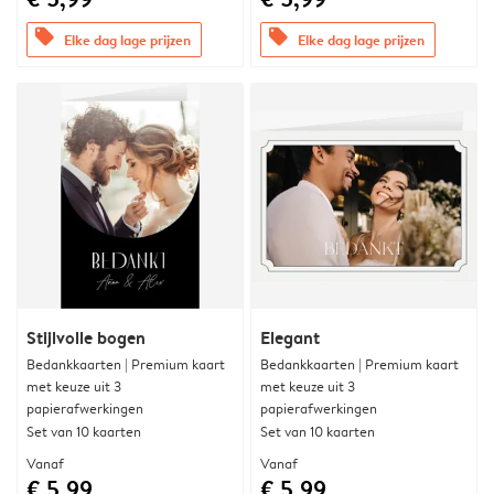
offers
offers
Elke dag lage prijzen
Elke dag lage prijzen
Stijlvolle bogen
Elegant
Bedankkaarten | Premium kaart
Bedankkaarten | Premium kaart
met keuze uit 3
met keuze uit 3
papierafwerkingen
papierafwerkingen
Set van 10 kaarten
Set van 10 kaarten
Vanaf
Vanaf
€ 5,99
€ 5,99