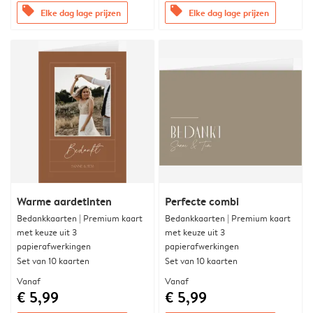
offers
offers
Elke dag lage prijzen
Elke dag lage prijzen
Warme aardetinten
Perfecte combi
Bedankkaarten | Premium kaart
Bedankkaarten | Premium kaart
met keuze uit 3
met keuze uit 3
papierafwerkingen
papierafwerkingen
Set van 10 kaarten
Set van 10 kaarten
Vanaf
Vanaf
€ 5,99
€ 5,99