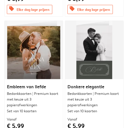
offers
offers
Elke dag lage prijzen
Elke dag lage prijzen
Embleem van liefde
Donkere elegantie
Bedankkaarten | Premium kaart
Bedankkaarten | Premium kaart
met keuze uit 3
met keuze uit 3
papierafwerkingen
papierafwerkingen
Set van 10 kaarten
Set van 10 kaarten
Vanaf
Vanaf
€ 5,99
€ 5,99