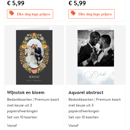
€ 5,99
€ 5,99
offers
offers
Elke dag lage prijzen
Elke dag lage prijzen
Wijnstok en bloem
Aquarel abstract
Bedankkaarten | Premium kaart
Bedankkaarten | Premium kaart
met keuze uit 3
met keuze uit 3
papierafwerkingen
papierafwerkingen
Set van 10 kaarten
Set van 10 kaarten
Vanaf
Vanaf