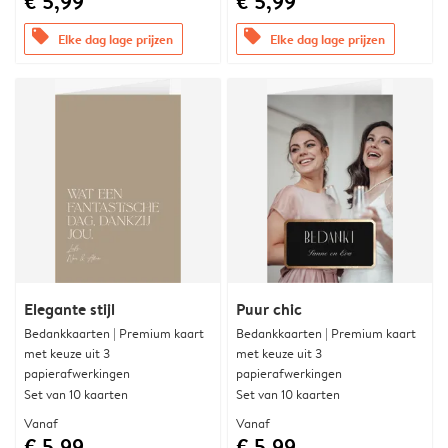
€ 5,99
€ 5,99
offers
offers
Elke dag lage prijzen
Elke dag lage prijzen
Elegante stijl
Puur chic
Bedankkaarten | Premium kaart
Bedankkaarten | Premium kaart
met keuze uit 3
met keuze uit 3
papierafwerkingen
papierafwerkingen
Set van 10 kaarten
Set van 10 kaarten
Vanaf
Vanaf
€ 5,99
€ 5,99