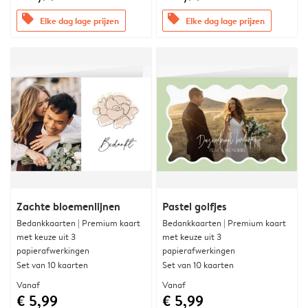
offers
offers
Elke dag lage prijzen
Elke dag lage prijzen
Zachte bloemenlijnen
Pastel golfjes
Bedankkaarten | Premium kaart
Bedankkaarten | Premium kaart
met keuze uit 3
met keuze uit 3
papierafwerkingen
papierafwerkingen
Set van 10 kaarten
Set van 10 kaarten
Vanaf
Vanaf
€ 5,99
€ 5,99