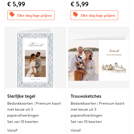
€ 5,99
€ 5,99
offers
offers
Elke dag lage prijzen
Elke dag lage prijzen
Sierlijke tegel
Trouwsketches
Bedankkaarten | Premium kaart
Bedankkaarten | Premium kaart
met keuze uit 3
met keuze uit 3
papierafwerkingen
papierafwerkingen
Set van 10 kaarten
Set van 10 kaarten
Vanaf
Vanaf