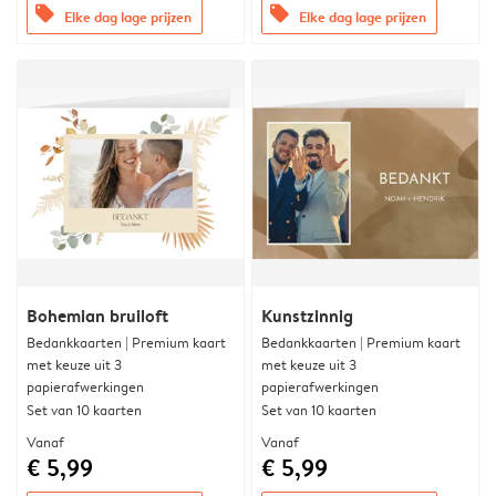
offers
offers
Elke dag lage prijzen
Elke dag lage prijzen
Bohemian bruiloft
Kunstzinnig
Bedankkaarten | Premium kaart
Bedankkaarten | Premium kaart
met keuze uit 3
met keuze uit 3
papierafwerkingen
papierafwerkingen
Set van 10 kaarten
Set van 10 kaarten
Vanaf
Vanaf
€ 5,99
€ 5,99