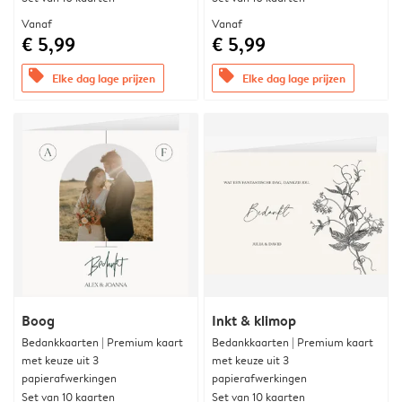
Vanaf
Vanaf
€ 5,99
€ 5,99
offers
offers
Elke dag lage prijzen
Elke dag lage prijzen
Boog
Inkt & klimop
Bedankkaarten | Premium kaart
Bedankkaarten | Premium kaart
met keuze uit 3
met keuze uit 3
papierafwerkingen
papierafwerkingen
Set van 10 kaarten
Set van 10 kaarten