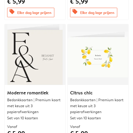
€ 5,99
€ 5,99
offers
offers
Elke dag lage prijzen
Elke dag lage prijzen
Moderne romantiek
Citrus chic
Bedankkaarten | Premium kaart
Bedankkaarten | Premium kaart
met keuze uit 3
met keuze uit 3
papierafwerkingen
papierafwerkingen
Set van 10 kaarten
Set van 10 kaarten
Vanaf
Vanaf