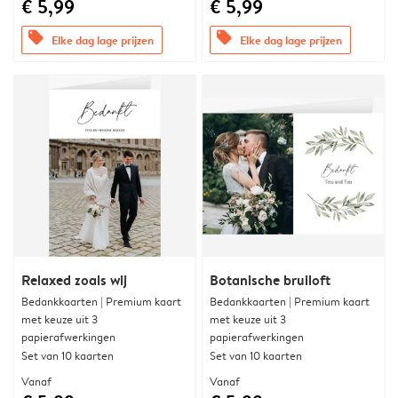
€ 5,99
€ 5,99
offers
offers
Elke dag lage prijzen
Elke dag lage prijzen
Relaxed zoals wij
Botanische bruiloft
Bedankkaarten | Premium kaart
Bedankkaarten | Premium kaart
met keuze uit 3
met keuze uit 3
papierafwerkingen
papierafwerkingen
Set van 10 kaarten
Set van 10 kaarten
Vanaf
Vanaf