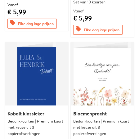
Set van 10 kaarten
Vanaf
€ 5,99
Vanaf
€ 5,99
offers
Elke dag lage prijzen
offers
Elke dag lage prijzen
Kobalt klassieker
Bloemenpracht
Bedankkaarten | Premium kaart
Bedankkaarten | Premium kaart
met keuze uit 3
met keuze uit 3
papierafwerkingen
papierafwerkingen