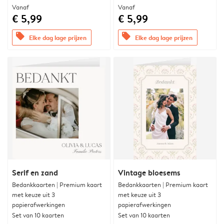
Vanaf
Vanaf
€ 5,99
€ 5,99
offers
offers
Elke dag lage prijzen
Elke dag lage prijzen
Serif en zand
Vintage bloesems
Bedankkaarten | Premium kaart
Bedankkaarten | Premium kaart
met keuze uit 3
met keuze uit 3
papierafwerkingen
papierafwerkingen
Set van 10 kaarten
Set van 10 kaarten