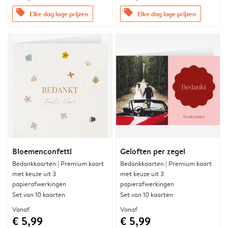
offers
offers
Elke dag lage prijzen
Elke dag lage prijzen
Bloemenconfetti
Geloften per zegel
Bedankkaarten | Premium kaart
Bedankkaarten | Premium kaart
met keuze uit 3
met keuze uit 3
papierafwerkingen
papierafwerkingen
Set van 10 kaarten
Set van 10 kaarten
Vanaf
Vanaf
€ 5,99
€ 5,99