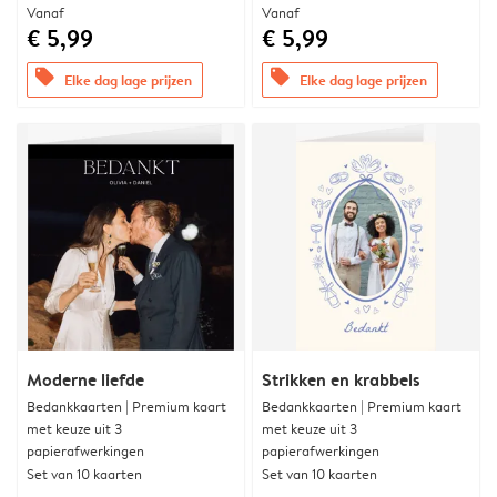
Vanaf
Vanaf
€ 5,99
€ 5,99
offers
offers
Elke dag lage prijzen
Elke dag lage prijzen
Moderne liefde
Strikken en krabbels
Bedankkaarten | Premium kaart
Bedankkaarten | Premium kaart
met keuze uit 3
met keuze uit 3
papierafwerkingen
papierafwerkingen
Set van 10 kaarten
Set van 10 kaarten