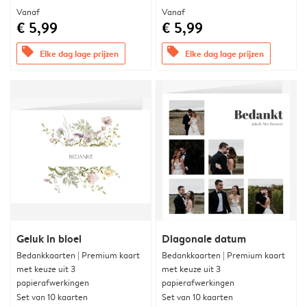
Vanaf
Vanaf
€ 5,99
€ 5,99
offers
offers
Elke dag lage prijzen
Elke dag lage prijzen
Geluk in bloei
Diagonale datum
Bedankkaarten | Premium kaart
Bedankkaarten | Premium kaart
met keuze uit 3
met keuze uit 3
papierafwerkingen
papierafwerkingen
Set van 10 kaarten
Set van 10 kaarten