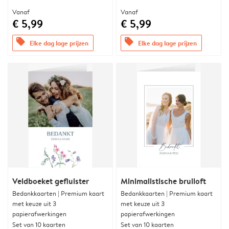
Vanaf
Vanaf
€ 5,99
€ 5,99
offers
offers
Elke dag lage prijzen
Elke dag lage prijzen
Veldboeket gefluister
Minimalistische bruiloft
Bedankkaarten | Premium kaart
Bedankkaarten | Premium kaart
met keuze uit 3
met keuze uit 3
papierafwerkingen
papierafwerkingen
Set van 10 kaarten
Set van 10 kaarten