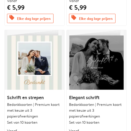
Vanaf
Vanaf
€ 5,99
€ 5,99
offers
offers
Elke dag lage prijzen
Elke dag lage prijzen
Schrift en strepen
Elegant schrift
Bedankkaarten | Premium kaart
Bedankkaarten | Premium kaart
met keuze uit 3
met keuze uit 3
papierafwerkingen
papierafwerkingen
Set van 10 kaarten
Set van 10 kaarten
Vanaf
Vanaf