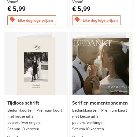
Vanaf
Vanaf
€ 5,99
€ 5,99
offers
offers
Elke dag lage prijzen
Elke dag lage prijzen
Tijdloos schrift
Serif en momentopnamen
Bedankkaarten | Premium kaart
Bedankkaarten | Premium kaart
met keuze uit 3
met keuze uit 3
papierafwerkingen
papierafwerkingen
Set van 10 kaarten
Set van 10 kaarten