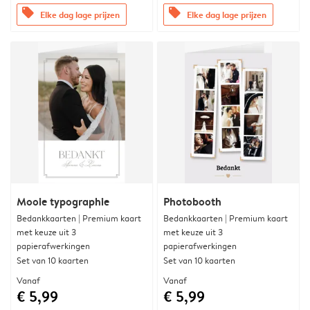
offers
offers
Elke dag lage prijzen
Elke dag lage prijzen
Mooie typographie
Photobooth
Bedankkaarten | Premium kaart
Bedankkaarten | Premium kaart
met keuze uit 3
met keuze uit 3
papierafwerkingen
papierafwerkingen
Set van 10 kaarten
Set van 10 kaarten
Vanaf
Vanaf
€ 5,99
€ 5,99