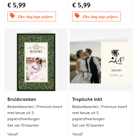
€ 5,99
€ 5,99
offers
offers
Elke dag lage prijzen
Elke dag lage prijzen
Bruidsranken
Tropische inkt
Bedankkaarten | Premium kaart
Bedankkaarten | Premium kaart
met keuze uit 3
met keuze uit 3
papierafwerkingen
papierafwerkingen
Set van 10 kaarten
Set van 10 kaarten
Vanaf
Vanaf