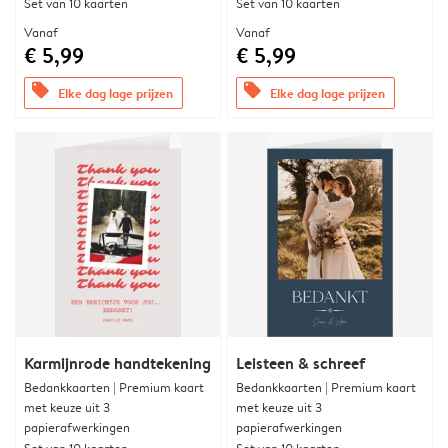
Set van 10 kaarten
Set van 10 kaarten
Vanaf
Vanaf
€ 5,99
€ 5,99
offers
offers
Elke dag lage prijzen
Elke dag lage prijzen
Karmijnrode handtekening
Leisteen & schreef
Bedankkaarten | Premium kaart
Bedankkaarten | Premium kaart
met keuze uit 3
met keuze uit 3
papierafwerkingen
papierafwerkingen