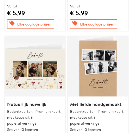
Vanaf
Vanaf
€ 5,99
€ 5,99
offers
offers
Elke dag lage prijzen
Elke dag lage prijzen
Natuurlijk huwelijk
Met liefde handgemaakt
Bedankkaarten | Premium kaart
Bedankkaarten | Premium kaart
met keuze uit 3
met keuze uit 3
papierafwerkingen
papierafwerkingen
Set van 10 kaarten
Set van 10 kaarten