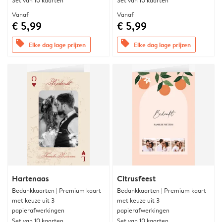
Set van 10 kaarten
Set van 10 kaarten
Vanaf
Vanaf
€ 5,99
€ 5,99
offers
offers
Elke dag lage prijzen
Elke dag lage prijzen
Hartenaas
Citrusfeest
Bedankkaarten | Premium kaart
Bedankkaarten | Premium kaart
met keuze uit 3
met keuze uit 3
papierafwerkingen
papierafwerkingen
Set van 10 kaarten
Set van 10 kaarten