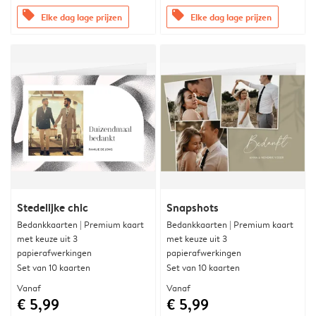
offers
offers
Elke dag lage prijzen
Elke dag lage prijzen
Stedelijke chic
Snapshots
Bedankkaarten | Premium kaart
Bedankkaarten | Premium kaart
met keuze uit 3
met keuze uit 3
papierafwerkingen
papierafwerkingen
Set van 10 kaarten
Set van 10 kaarten
Vanaf
Vanaf
€ 5,99
€ 5,99