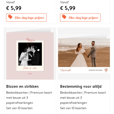
Vanaf
Vanaf
€ 5,99
€ 5,99
offers
offers
Elke dag lage prijzen
Elke dag lage prijzen
Blozen en strikken
Bestemming voor altijd
Bedankkaarten | Premium kaart
Bedankkaarten | Premium kaart
met keuze uit 3
met keuze uit 3
papierafwerkingen
papierafwerkingen
Set van 10 kaarten
Set van 10 kaarten