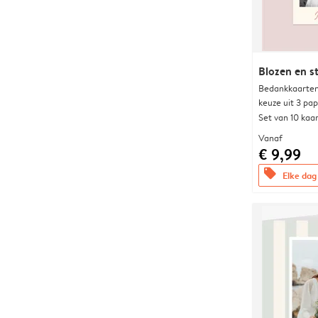
Blozen en s
Bedankkaarten
keuze uit 3 pa
Set van 10 kaa
Vanaf
€ 9,99
offers
Elke dag 