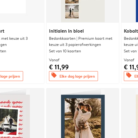
rt
Initialen in bloei
Kobalt
met keuze uit 3
Bedankkaarten | Premium kaart met
Bedankk
ngen
keuze uit 3 papierafwerkingen
keuze u
rten
Set van 10 kaarten
Set van
Vanaf
Vanaf
€ 11,99
€ 11,
offers
offers
lage prijzen
Elke dag lage prijzen
El