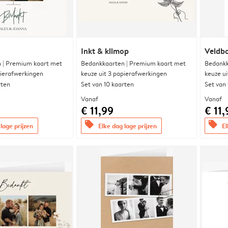
Inkt & klimop
Veldbo
 | Premium kaart met
Bedankkaarten | Premium kaart met
Bedankk
pierafwerkingen
keuze uit 3 papierafwerkingen
keuze u
rten
Set van 10 kaarten
Set van
Vanaf
Vanaf
€ 11,99
€ 11,
offers
offers
lage prijzen
Elke dag lage prijzen
El