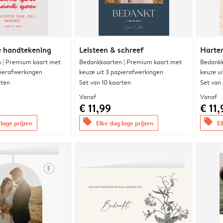
e handtekening
Leisteen & schreef
Harte
 | Premium kaart met
Bedankkaarten | Premium kaart met
Bedankk
pierafwerkingen
keuze uit 3 papierafwerkingen
keuze u
rten
Set van 10 kaarten
Set van
Vanaf
Vanaf
€ 11,99
€ 11,
offers
offers
lage prijzen
Elke dag lage prijzen
El