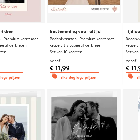
trikken
Bestemming voor altijd
Tijdloo
 | Premium kaart met
Bedankkaarten | Premium kaart met
Bedankk
pierafwerkingen
keuze uit 3 papierafwerkingen
keuze u
rten
Set van 10 kaarten
Set van
Vanaf
Vanaf
€ 11,99
€ 11,
offers
offers
lage prijzen
Elke dag lage prijzen
El