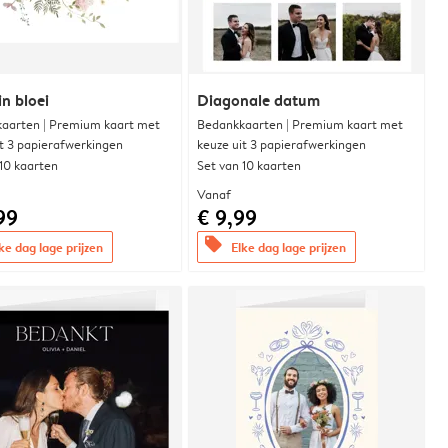
in bloei
Diagonale datum
aarten | Premium kaart met
Bedankkaarten | Premium kaart met
it 3 papierafwerkingen
keuze uit 3 papierafwerkingen
 10 kaarten
Set van 10 kaarten
Vanaf
99
€ 9,99
offers
ke dag lage prijzen
Elke dag lage prijzen