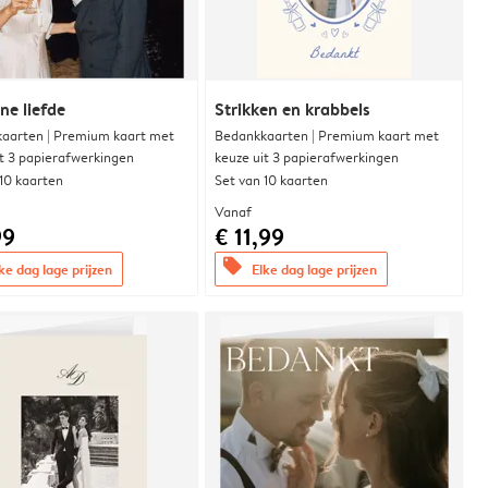
e liefde
Strikken en krabbels
aarten | Premium kaart met
Bedankkaarten | Premium kaart met
it 3 papierafwerkingen
keuze uit 3 papierafwerkingen
 10 kaarten
Set van 10 kaarten
Vanaf
99
€ 11,99
offers
ke dag lage prijzen
Elke dag lage prijzen