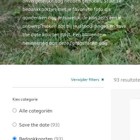
onvergetelijke dag hebben gemaakt. Stuur ze
bedankkaartjes met je favoriete foto als
aandenken aan je huwelijk. Je kan zelfs een
ontwerp maken dat bij je uitnodigingen en save
the date kaarten past. Een blijvende
herinnering aan deze fantastische dag.
Verwijder filters
93
resultat
close
Kies categorie
Alle categoriën
Save the date
(93)
Bedankkaarten
(93)