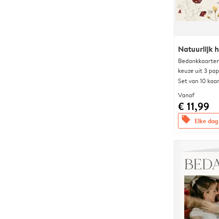
Natuurlijk h
Bedankkaarten
keuze uit 3 pa
Set van 10 kaa
Vanaf
€ 11,99
offers
Elke dag 