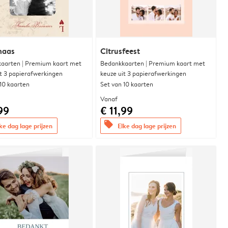
naas
Citrusfeest
aarten | Premium kaart met
Bedankkaarten | Premium kaart met
it 3 papierafwerkingen
keuze uit 3 papierafwerkingen
 10 kaarten
Set van 10 kaarten
Vanaf
99
€ 11,99
offers
ke dag lage prijzen
Elke dag lage prijzen