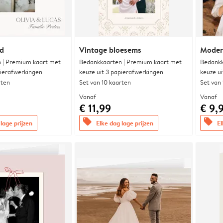
nd
Vintage bloesems
Modern
 | Premium kaart met
Bedankkaarten | Premium kaart met
Bedankk
pierafwerkingen
keuze uit 3 papierafwerkingen
keuze u
rten
Set van 10 kaarten
Set van
Vanaf
Vanaf
€ 11,99
€ 9,
offers
offers
lage prijzen
Elke dag lage prijzen
El