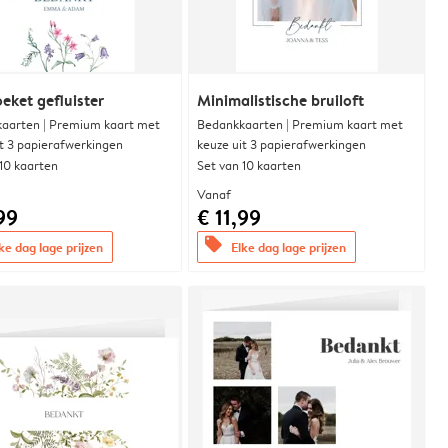
eket gefluister
Minimalistische bruiloft
aarten | Premium kaart met
Bedankkaarten | Premium kaart met
it 3 papierafwerkingen
keuze uit 3 papierafwerkingen
 10 kaarten
Set van 10 kaarten
Vanaf
99
€ 11,99
offers
ke dag lage prijzen
Elke dag lage prijzen