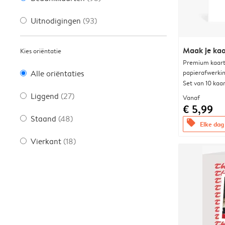
Uitnodigingen
(93)
Maak je kaa
Kies oriëntatie
Premium kaart 
papierafwerki
Alle oriëntaties
Set van 10 kaa
Liggend
(27)
Vanaf
€ 5,99
Staand
(48)
offers
Elke dag 
Vierkant
(18)