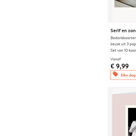
Serif en za
Bedankkaarten
keuze uit 3 pa
Set van 10 kaa
Vanaf
€ 9,99
offers
Elke dag 