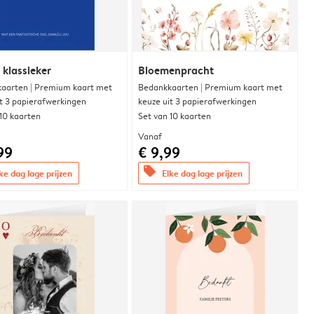
 klassieker
Bloemenpracht
aarten | Premium kaart met
Bedankkaarten | Premium kaart met
it 3 papierafwerkingen
keuze uit 3 papierafwerkingen
 10 kaarten
Set van 10 kaarten
Vanaf
99
€ 9,99
offers
ke dag lage prijzen
Elke dag lage prijzen