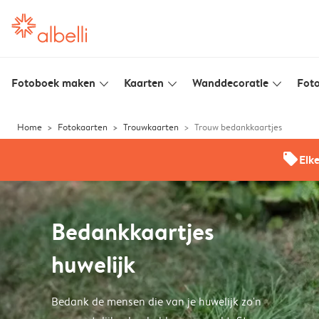
Fotoboek maken
Kaarten
Wanddecoratie
Foto
slim_arrow_down
slim_arrow_down
slim_arrow_down
Home
Fotokaarten
Trouwkaarten
Trouw bedankkaartjes
offers
Elk
Bedankkaartjes
huwelijk
Bedank de mensen die van je huwelijk zo'n