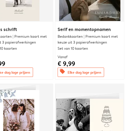
s schrift
Serif en momentopnamen
aarten | Premium kaart met
Bedankkaarten | Premium kaart met
it 3 papierafwerkingen
keuze uit 3 papierafwerkingen
 10 kaarten
Set van 10 kaarten
Vanaf
99
€ 9,99
offers
ke dag lage prijzen
Elke dag lage prijzen