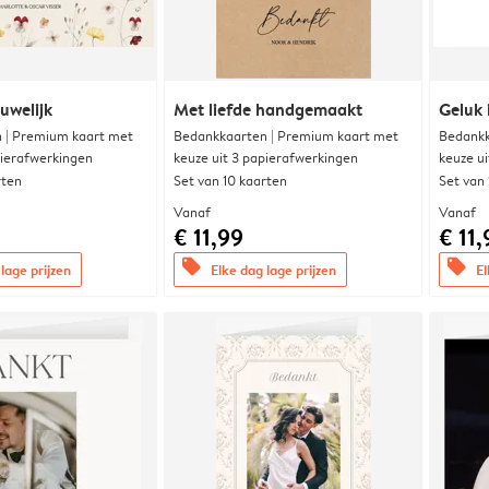
uwelijk
Met liefde handgemaakt
Geluk 
 | Premium kaart met
Bedankkaarten | Premium kaart met
Bedankk
pierafwerkingen
keuze uit 3 papierafwerkingen
keuze u
rten
Set van 10 kaarten
Set van
Vanaf
Vanaf
€ 11,99
€ 11,
offers
offers
lage prijzen
Elke dag lage prijzen
El