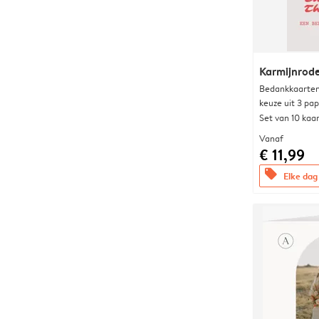
Karmijnrod
Bedankkaarten
keuze uit 3 pa
Set van 10 kaa
Vanaf
€ 11,99
offers
Elke dag 