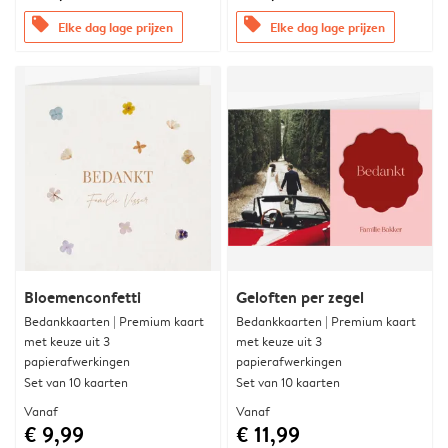
offers
offers
Elke dag lage prijzen
Elke dag lage prijzen
Bloemenconfetti
Geloften per zegel
Bedankkaarten | Premium kaart
Bedankkaarten | Premium kaart
met keuze uit 3
met keuze uit 3
papierafwerkingen
papierafwerkingen
Set van 10 kaarten
Set van 10 kaarten
Vanaf
Vanaf
€ 9,99
€ 11,99