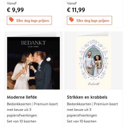
Vanaf
Vanaf
€ 9,99
€ 11,99
offers
offers
Elke dag lage prijzen
Elke dag lage prijzen
Moderne liefde
Strikken en krabbels
Bedankkaarten | Premium kaart
Bedankkaarten | Premium kaart
met keuze uit 3
met keuze uit 3
papierafwerkingen
papierafwerkingen
Set van 10 kaarten
Set van 10 kaarten