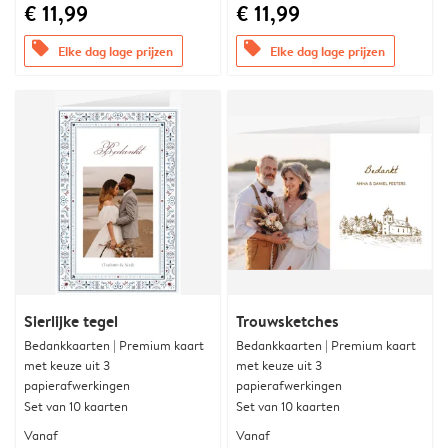
€ 11,99
€ 11,99
offers
offers
Elke dag lage prijzen
Elke dag lage prijzen
Sierlijke tegel
Trouwsketches
Bedankkaarten | Premium kaart
Bedankkaarten | Premium kaart
met keuze uit 3
met keuze uit 3
papierafwerkingen
papierafwerkingen
Set van 10 kaarten
Set van 10 kaarten
Vanaf
Vanaf