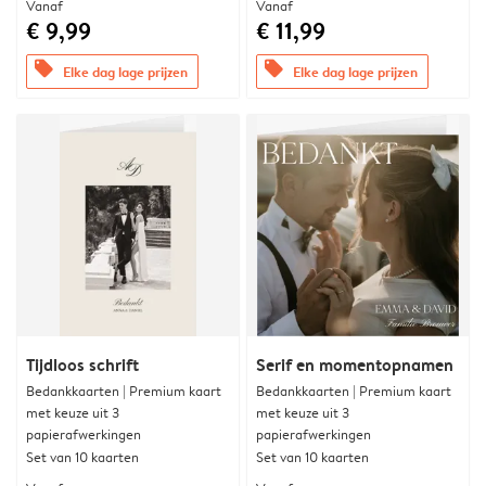
Vanaf
Vanaf
€ 9,99
€ 11,99
offers
offers
Elke dag lage prijzen
Elke dag lage prijzen
Tijdloos schrift
Serif en momentopnamen
Bedankkaarten | Premium kaart
Bedankkaarten | Premium kaart
met keuze uit 3
met keuze uit 3
papierafwerkingen
papierafwerkingen
Set van 10 kaarten
Set van 10 kaarten