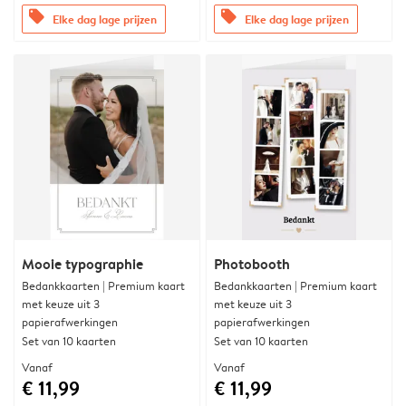
offers
offers
Elke dag lage prijzen
Elke dag lage prijzen
Mooie typographie
Photobooth
Bedankkaarten | Premium kaart
Bedankkaarten | Premium kaart
met keuze uit 3
met keuze uit 3
papierafwerkingen
papierafwerkingen
Set van 10 kaarten
Set van 10 kaarten
Vanaf
Vanaf
€ 11,99
€ 11,99