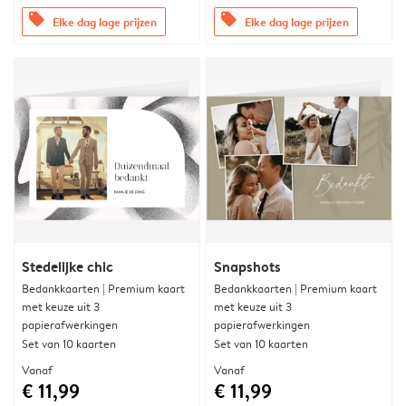
offers
offers
Elke dag lage prijzen
Elke dag lage prijzen
Stedelijke chic
Snapshots
Bedankkaarten | Premium kaart
Bedankkaarten | Premium kaart
met keuze uit 3
met keuze uit 3
papierafwerkingen
papierafwerkingen
Set van 10 kaarten
Set van 10 kaarten
Vanaf
Vanaf
€ 11,99
€ 11,99