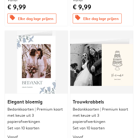
€ 9,99
€ 9,99
offers
offers
Elke dag lage prijzen
Elke dag lage prijzen
Elegant bloemig
Trouwkrabbels
Bedankkaarten | Premium kaart
Bedankkaarten | Premium kaart
met keuze uit 3
met keuze uit 3
papierafwerkingen
papierafwerkingen
Set van 10 kaarten
Set van 10 kaarten
Vanaf
Vanaf