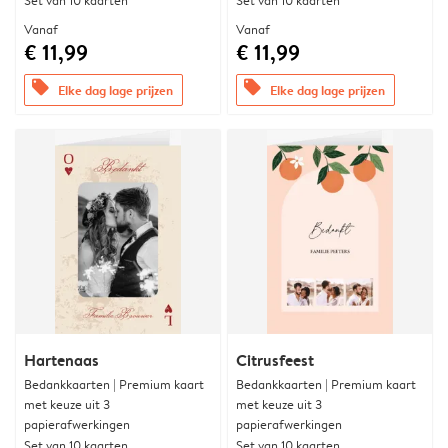
Set van 10 kaarten
Set van 10 kaarten
Vanaf
Vanaf
€ 11,99
€ 11,99
offers
offers
Elke dag lage prijzen
Elke dag lage prijzen
Hartenaas
Citrusfeest
Bedankkaarten | Premium kaart
Bedankkaarten | Premium kaart
met keuze uit 3
met keuze uit 3
papierafwerkingen
papierafwerkingen
Set van 10 kaarten
Set van 10 kaarten