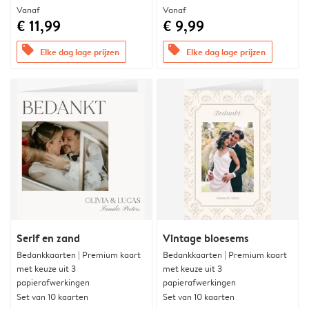
Vanaf
Vanaf
€ 11,99
€ 9,99
offers
offers
Elke dag lage prijzen
Elke dag lage prijzen
Serif en zand
Vintage bloesems
Bedankkaarten | Premium kaart
Bedankkaarten | Premium kaart
met keuze uit 3
met keuze uit 3
papierafwerkingen
papierafwerkingen
Set van 10 kaarten
Set van 10 kaarten