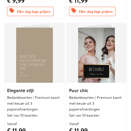
€ 9,99
€ 11,99
offers
offers
Elke dag lage prijzen
Elke dag lage prijzen
Elegante stijl
Puur chic
Bedankkaarten | Premium kaart
Bedankkaarten | Premium kaart
met keuze uit 3
met keuze uit 3
papierafwerkingen
papierafwerkingen
Set van 10 kaarten
Set van 10 kaarten
Vanaf
Vanaf
€ 11,99
€ 11,99