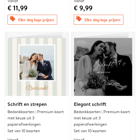
Vanaf
Vanaf
€ 11,99
€ 9,99
offers
offers
Elke dag lage prijzen
Elke dag lage prijzen
Schrift en strepen
Elegant schrift
Bedankkaarten | Premium kaart
Bedankkaarten | Premium kaart
met keuze uit 3
met keuze uit 3
papierafwerkingen
papierafwerkingen
Set van 10 kaarten
Set van 10 kaarten
Vanaf
Vanaf