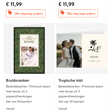
€ 11,99
€ 11,99
offers
offers
Elke dag lage prijzen
Elke dag lage prijzen
Bruidsranken
Tropische inkt
Bedankkaarten | Premium kaart
Bedankkaarten | Premium kaart
met keuze uit 3
met keuze uit 3
papierafwerkingen
papierafwerkingen
Set van 10 kaarten
Set van 10 kaarten
Vanaf
Vanaf