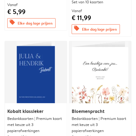
Set van 10 kaarten
Vanaf
€ 5,99
Vanaf
€ 11,99
offers
Elke dag lage prijzen
offers
Elke dag lage prijzen
Kobalt klassieker
Bloemenpracht
Bedankkaarten | Premium kaart
Bedankkaarten | Premium kaart
met keuze uit 3
met keuze uit 3
papierafwerkingen
papierafwerkingen