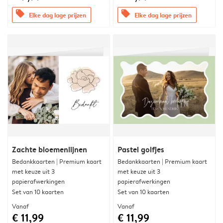
offers
offers
Elke dag lage prijzen
Elke dag lage prijzen
Zachte bloemenlijnen
Pastel golfjes
Bedankkaarten | Premium kaart
Bedankkaarten | Premium kaart
met keuze uit 3
met keuze uit 3
papierafwerkingen
papierafwerkingen
Set van 10 kaarten
Set van 10 kaarten
Vanaf
Vanaf
€ 11,99
€ 11,99