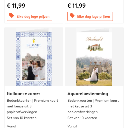
€ 11,99
€ 11,99
offers
offers
Elke dag lage prijzen
Elke dag lage prijzen
Italiaanse zomer
Aquarelbestemming
Bedankkaarten | Premium kaart
Bedankkaarten | Premium kaart
met keuze uit 3
met keuze uit 3
papierafwerkingen
papierafwerkingen
Set van 10 kaarten
Set van 10 kaarten
Vanaf
Vanaf