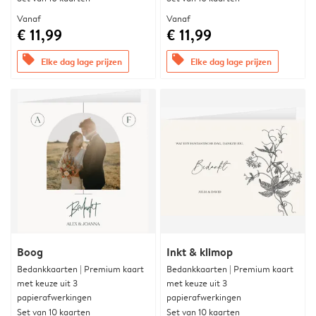
Vanaf
Vanaf
€ 11,99
€ 11,99
offers
offers
Elke dag lage prijzen
Elke dag lage prijzen
Boog
Inkt & klimop
Bedankkaarten | Premium kaart
Bedankkaarten | Premium kaart
met keuze uit 3
met keuze uit 3
papierafwerkingen
papierafwerkingen
Set van 10 kaarten
Set van 10 kaarten