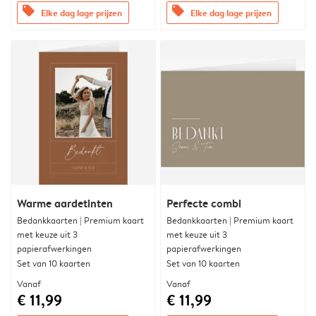
offers
offers
Elke dag lage prijzen
Elke dag lage prijzen
Warme aardetinten
Perfecte combi
Bedankkaarten | Premium kaart
Bedankkaarten | Premium kaart
met keuze uit 3
met keuze uit 3
papierafwerkingen
papierafwerkingen
Set van 10 kaarten
Set van 10 kaarten
Vanaf
Vanaf
€ 11,99
€ 11,99