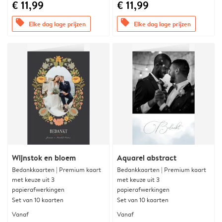
€ 11,99
€ 11,99
offers
offers
Elke dag lage prijzen
Elke dag lage prijzen
Wijnstok en bloem
Aquarel abstract
Bedankkaarten | Premium kaart
Bedankkaarten | Premium kaart
met keuze uit 3
met keuze uit 3
papierafwerkingen
papierafwerkingen
Set van 10 kaarten
Set van 10 kaarten
Vanaf
Vanaf