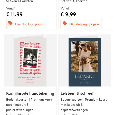
Set van 10 kaarten
Set van 10 kaarten
Vanaf
Vanaf
€ 11,99
€ 9,99
offers
offers
Elke dag lage prijzen
Elke dag lage prijzen
Karmijnrode handtekening
Leisteen & schreef
Bedankkaarten | Premium kaart
Bedankkaarten | Premium kaart
met keuze uit 3
met keuze uit 3
papierafwerkingen
papierafwerkingen