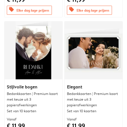
offers
offers
Elke dag lage prijzen
Elke dag lage prijzen
Stijlvolle bogen
Elegant
Bedankkaarten | Premium kaart
Bedankkaarten | Premium kaart
met keuze uit 3
met keuze uit 3
papierafwerkingen
papierafwerkingen
Set van 10 kaarten
Set van 10 kaarten
Vanaf
Vanaf
€ 11,99
€ 11,99