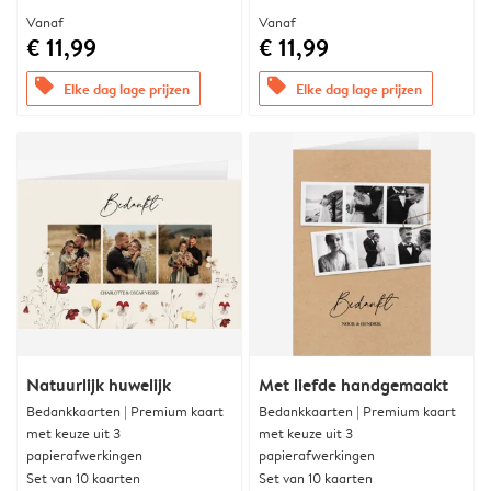
Vanaf
Vanaf
€ 11,99
€ 11,99
offers
offers
Elke dag lage prijzen
Elke dag lage prijzen
Natuurlijk huwelijk
Met liefde handgemaakt
Bedankkaarten | Premium kaart
Bedankkaarten | Premium kaart
met keuze uit 3
met keuze uit 3
papierafwerkingen
papierafwerkingen
Set van 10 kaarten
Set van 10 kaarten