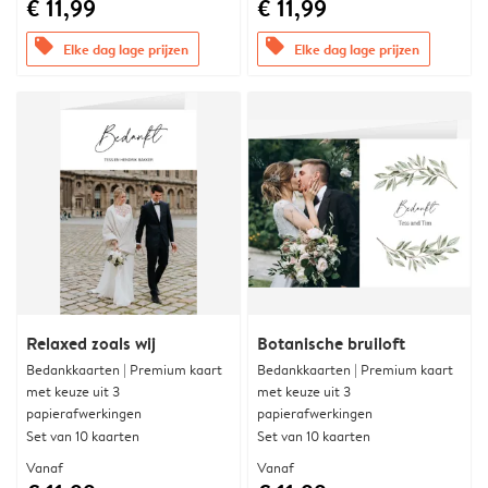
€ 11,99
€ 11,99
offers
offers
Elke dag lage prijzen
Elke dag lage prijzen
Relaxed zoals wij
Botanische bruiloft
Bedankkaarten | Premium kaart
Bedankkaarten | Premium kaart
met keuze uit 3
met keuze uit 3
papierafwerkingen
papierafwerkingen
Set van 10 kaarten
Set van 10 kaarten
Vanaf
Vanaf