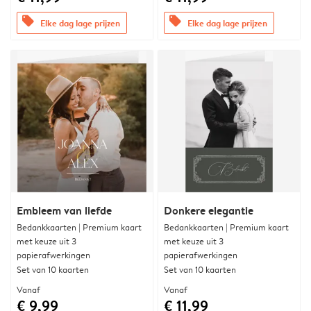
offers
offers
Elke dag lage prijzen
Elke dag lage prijzen
Embleem van liefde
Donkere elegantie
Bedankkaarten | Premium kaart
Bedankkaarten | Premium kaart
met keuze uit 3
met keuze uit 3
papierafwerkingen
papierafwerkingen
Set van 10 kaarten
Set van 10 kaarten
Vanaf
Vanaf
€ 9,99
€ 11,99