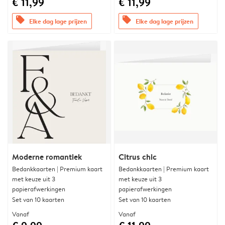
€ 11,99
€ 11,99
offers
offers
Elke dag lage prijzen
Elke dag lage prijzen
Moderne romantiek
Citrus chic
Bedankkaarten | Premium kaart
Bedankkaarten | Premium kaart
met keuze uit 3
met keuze uit 3
papierafwerkingen
papierafwerkingen
Set van 10 kaarten
Set van 10 kaarten
Vanaf
Vanaf