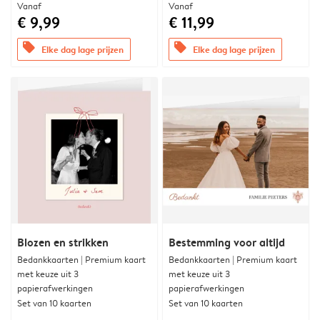
Vanaf
Vanaf
€ 9,99
€ 11,99
offers
offers
Elke dag lage prijzen
Elke dag lage prijzen
Blozen en strikken
Bestemming voor altijd
Bedankkaarten | Premium kaart
Bedankkaarten | Premium kaart
met keuze uit 3
met keuze uit 3
papierafwerkingen
papierafwerkingen
Set van 10 kaarten
Set van 10 kaarten