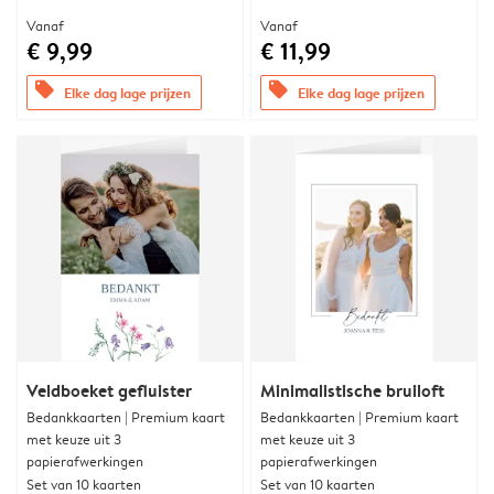
Vanaf
Vanaf
€ 9,99
€ 11,99
offers
offers
Elke dag lage prijzen
Elke dag lage prijzen
Veldboeket gefluister
Minimalistische bruiloft
Bedankkaarten | Premium kaart
Bedankkaarten | Premium kaart
met keuze uit 3
met keuze uit 3
papierafwerkingen
papierafwerkingen
Set van 10 kaarten
Set van 10 kaarten