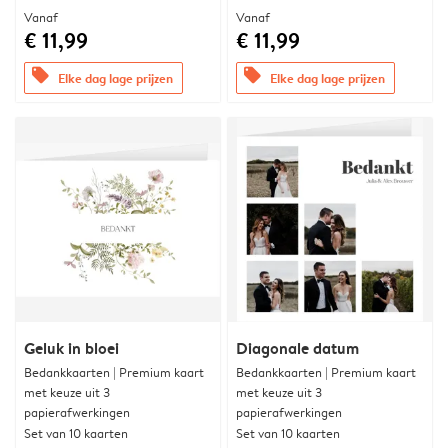
Vanaf
Vanaf
€ 11,99
€ 11,99
offers
offers
Elke dag lage prijzen
Elke dag lage prijzen
Geluk in bloei
Diagonale datum
Bedankkaarten | Premium kaart
Bedankkaarten | Premium kaart
met keuze uit 3
met keuze uit 3
papierafwerkingen
papierafwerkingen
Set van 10 kaarten
Set van 10 kaarten